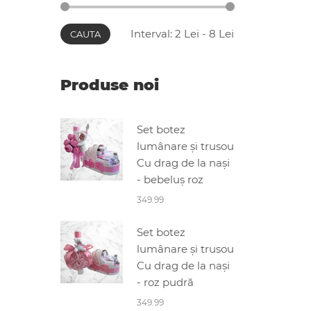
Interval:
2
Lei -
8
Lei
CAUTA
Produse noi
Set botez
lumânare și trusou
Cu drag de la nași
- bebeluș roz
349.99
Set botez
lumânare și trusou
Cu drag de la nași
- roz pudră
349.99