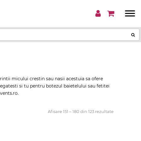
intii micului crestin sau nasii acestuia sa ofere
gatesti si tu pentru botezul baietelului sau fetitei
vents.ro.
Afisare 151 – 180 din 123 rezultate