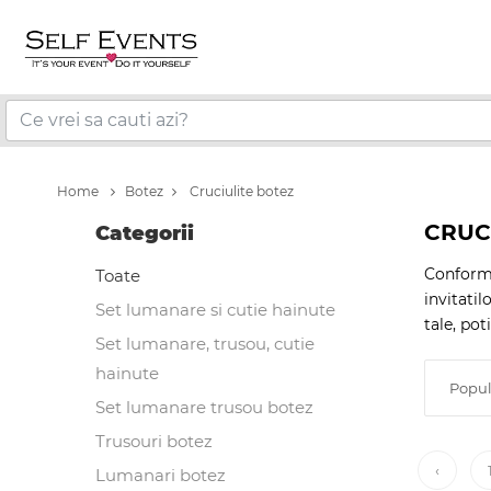
Home
Botez
Cruciulite botez
CRUC
Categorii
Conform t
Toate
invitatil
Set lumanare si cutie hainute
tale, pot
Set lumanare, trusou, cutie
hainute
Popul
Set lumanare trusou botez
Trusouri botez
‹
Lumanari botez