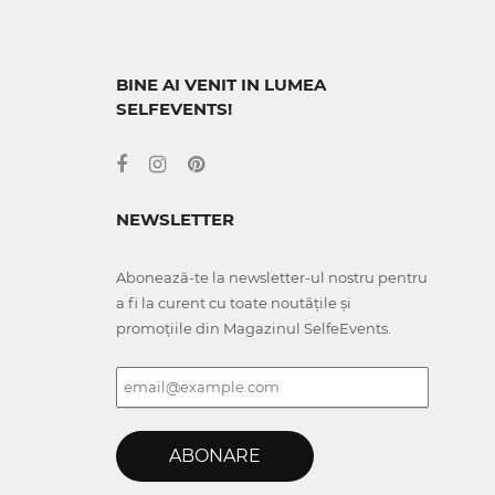
BINE AI VENIT IN LUMEA
SELFEVENTS!
NEWSLETTER
Abonează-te la newsletter-ul nostru pentru
a fi la curent cu toate noutățile și
promoțiile din Magazinul SelfeEvents.
ABONARE