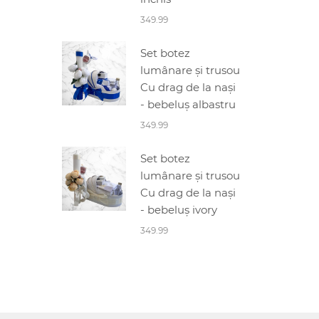
349.99
Set botez
lumânare și trusou
Cu drag de la nași
- bebeluș albastru
349.99
Set botez
lumânare și trusou
Cu drag de la nași
- bebeluș ivory
349.99