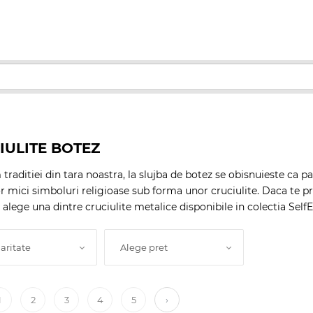
IULITE BOTEZ
raditiei din tara noastra, la slujba de botez se obisnuieste ca par
or mici simboluri religioase sub forma unor cruciulite. Daca te pre
i alege una dintre cruciulite metalice disponibile in colectia SelfE
aritate
Alege pret
1
2
3
4
5
›