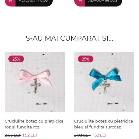
ADAUGA IN COS
ADAUGA IN COS
S-AU MAI CUMPARAT SI...
25%
25%
Cruciulite botez cu pietricica
Cruciulite botez cu pietricica
roz si fundita roz
bleu si fundita turcoaz
2.03 LEI
1.52 LEI
2.03 LEI
1.52 LEI