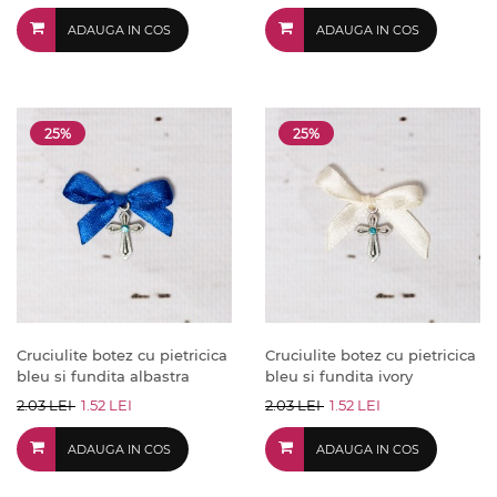
ADAUGA IN COS
ADAUGA IN COS
25%
25%
Cruciulite botez cu pietricica
Cruciulite botez cu pietricica
bleu si fundita albastra
bleu si fundita ivory
2.03 LEI
1.52 LEI
2.03 LEI
1.52 LEI
ADAUGA IN COS
ADAUGA IN COS