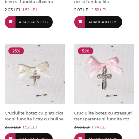
bleu si fundita albastra
roz si fundita lila
2.03 LEI
1.52 LEI
2.03 LEI
1.52 LEI
ADAUGA IN COS
ADAUGA IN COS
25%
52%
Cruciulite botez cu pietricica
Cruciulite botez cu strassuri
roz si fundita ivory cu buline
transparente si fundita roz
2.03 LEI
1.52 LEI
3.65 LEI
1.74 LEI