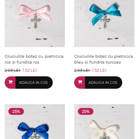
Cruciulite botez cu pietricica
Cruciulite botez cu pietricica
roz si fundita roz
bleu si fundita turcoaz
2.03 LEI
1.52 LEI
2.03 LEI
1.52 LEI
ADAUGA IN COS
ADAUGA IN COS
25%
25%