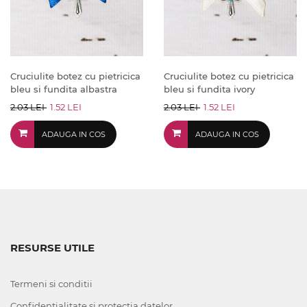
Cruciulite botez cu pietricica
Cruciulite botez cu pietricica
bleu si fundita albastra
bleu si fundita ivory
2.03 LEI
1.52 LEI
2.03 LEI
1.52 LEI
ADAUGA IN COS
ADAUGA IN COS
RESURSE UTILE
Termeni si conditii
Confidentialitate si protectia datelor