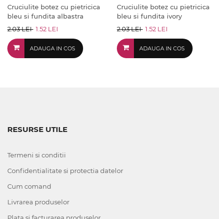
Cruciulite botez cu pietricica
Cruciulite botez cu pietricica
bleu si fundita albastra
bleu si fundita ivory
2.03 LEI
1.52 LEI
2.03 LEI
1.52 LEI
ADAUGA IN COS
ADAUGA IN COS
RESURSE UTILE
Termeni si conditii
Confidentialitate si protectia datelor
Cum comand
Livrarea produselor
Plata si facturarea produselor