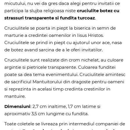
micutului, nu vei da gres daca alegi pentru invitatii ce
participa la slujba religioasa niste
cruciulite botez cu
strassuri transparente si fundita turcoaz
.
Cruciulitele se poarta in piept la biserica in semn de
marturie a credintei oamenilor in Iisus Hristos.
Cruciulitele se prind in piept cu ajutorul unor ace, nasa
de botez avand sarcina de a le oferi invitatilor.
Cruciulitele sunt realizate din crom nichelat, au culoare
argintie si pietricele transparente. Culoarea funditei
poate sa dea tema evenimentului. Cruciulitele amintesc
de sacrificiul Mantuitorului din dragoste pentru oameni
si reprezinta in acelasi timp credinta crestinilor in
mantuire.
Dimensiuni
: 2,7 cm inaltime, 1,7 cm latime si
aproximativ 3,5 cm lungime cu fundita.
Toate coletele se livreaza prin intermediul companiei de