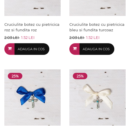
Cruciulite botez cu pietricica
Cruciulite botez cu pietricica
roz si fundita roz
bleu si fundita turcoaz
2.03 LEI
1.52 LEI
2.03 LEI
1.52 LEI
ADAUGA IN COS
ADAUGA IN COS
25%
25%