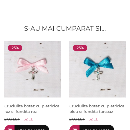
S-AU MAI CUMPARAT SI...
25%
25%
Cruciulite botez cu pietricica
Cruciulite botez cu pietricica
roz si fundita roz
bleu si fundita turcoaz
2.03 LEI
1.52 LEI
2.03 LEI
1.52 LEI