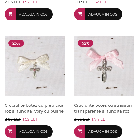
2.03 LEI
1.52 LEI
2.03 LEI
1.52 LEI
ADAUGA IN COS
ADAUGA IN COS
25%
52%
Cruciulite botez cu pietricica
Cruciulite botez cu strassuri
roz si fundita ivory cu buline
transparente si fundita roz
2.03 LEI
1.52 LEI
3.65 LEI
1.74 LEI
ADAUGA IN COS
ADAUGA IN COS