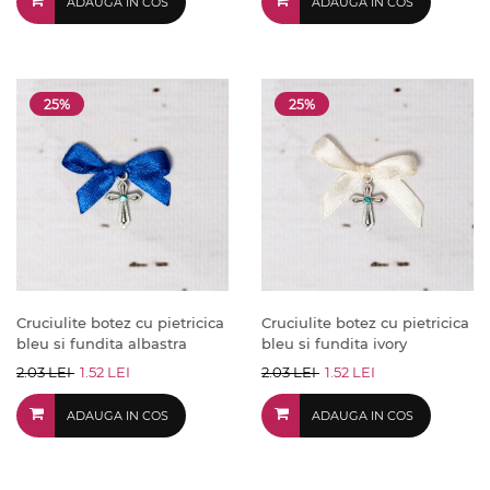
ADAUGA IN COS
ADAUGA IN COS
25%
25%
Cruciulite botez cu pietricica
Cruciulite botez cu pietricica
bleu si fundita albastra
bleu si fundita ivory
2.03 LEI
1.52 LEI
2.03 LEI
1.52 LEI
ADAUGA IN COS
ADAUGA IN COS