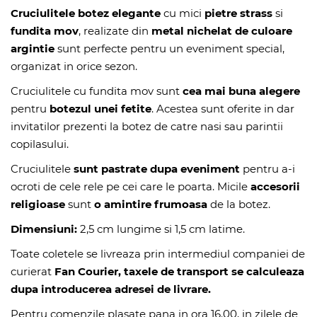
Cruciulitele botez
elegante
cu mici
pietre strass
si
fundita mov
, realizate din
metal nichelat de culoare
argintie
sunt perfecte pentru un eveniment special,
organizat in orice sezon.
Cruciulitele cu fundita mov sunt
cea mai buna alegere
pentru
botezul unei fetite
. Acestea sunt oferite in dar
invitatilor prezenti la botez de catre nasi sau parintii
copilasului.
Cruciulitele
sunt pastrate dupa eveniment
pentru a-i
ocroti de cele rele pe cei care le poarta. Micile
accesorii
religioase
sunt
o amintire frumoasa
de la botez.
Dimensiuni:
2,5 cm lungime si 1,5 cm latime.
Toate coletele se livreaza prin intermediul companiei de
curierat
Fan Courier, taxele de transport se calculeaza
dupa introducerea adresei de livrare.
Pentru comenzile plasate pana in ora 16.00, in zilele de