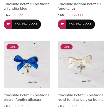
Cruciulite botez cu pietricica
Cruciulite lacrima botez cu
si fundita bleu
fundita roz
2.03 LEI
1.52 LEI
3.05 LEI
1.74 LEI
ADAUGA IN COS
ADAUGA IN COS
25%
25%
Cruciulite botez cu pietricica
Cruciulite botez cu pietricica
bleu si fundita albastra
roz si fundita ivory cu buline
2.03 LEI
1.52 LEI
2.03 LEI
1.52 LEI