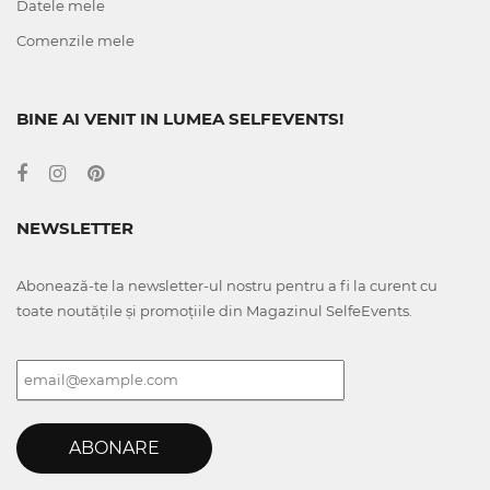
Datele mele
Comenzile mele
BINE AI VENIT IN LUMEA SELFEVENTS!
NEWSLETTER
Abonează-te la newsletter-ul nostru pentru a fi la curent cu
toate noutățile și promoțiile din Magazinul SelfeEvents.
ABONARE