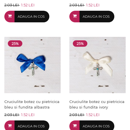
2.03 LEI
1.52 LEI
2.03 LEI
1.52 LEI
ADAUGA IN COS
ADAUGA IN COS
25%
25%
Cruciulite botez cu pietricica
Cruciulite botez cu pietricica
bleu si fundita albastra
bleu si fundita ivory
2.03 LEI
1.52 LEI
2.03 LEI
1.52 LEI
ADAUGA IN COS
ADAUGA IN COS