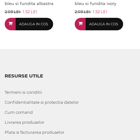
bleu si fundita albastra
bleu si fundita ivory
2.03 LEI
1.52 LEI
2.03 LEI
1.52 LEI
ADAUGA IN COS
ADAUGA IN COS
RESURSE UTILE
Termeni si conditii
Confidentialitate si protectia datelor
Cum comand
Livrarea produselor
Plata si facturarea produselor