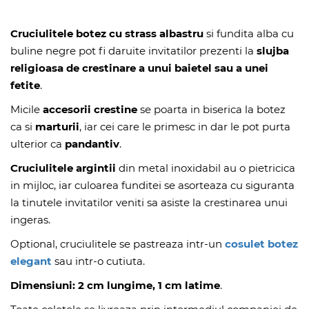
Cruciulitele botez cu strass albastru
si fundita alba cu
buline negre pot fi daruite invitatilor prezenti la
slujba
religioasa de crestinare a unui baietel sau a unei
fetite
.
Micile
accesorii crestine
se poarta in biserica la botez
ca si
marturii
, iar cei care le primesc in dar le pot purta
ulterior ca
pandantiv
.
Cruciulitele argintii
din metal inoxidabil au o pietricica
in mijloc, iar culoarea funditei se asorteaza cu siguranta
la tinutele invitatilor veniti sa asiste la crestinarea unui
ingeras.
Optional, cruciulitele se pastreaza intr-un
cosulet botez
elegant
sau intr-o cutiuta.
Dimensiuni:
2 cm lungime, 1 cm latime
.