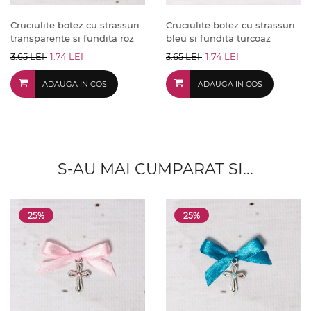
Cruciulite botez cu strassuri
Cruciulite botez cu strassuri
transparente si fundita roz
bleu si fundita turcoaz
3.65 LEI
1.74 LEI
3.65 LEI
1.74 LEI
ADAUGA IN COS
ADAUGA IN COS
S-AU MAI CUMPARAT SI...
25%
25%