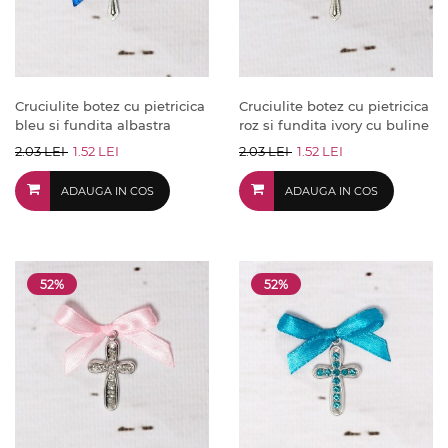
Cruciulite botez cu pietricica
Cruciulite botez cu pietricica
bleu si fundita albastra
roz si fundita ivory cu buline
2.03 LEI
1.52 LEI
2.03 LEI
1.52 LEI
ADAUGA IN COS
ADAUGA IN COS
52%
52%