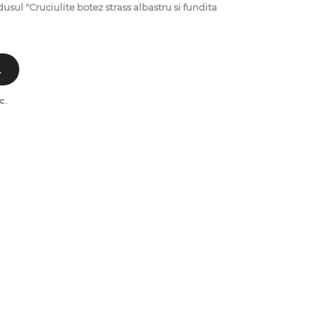
l "Cruciulite botez strass albastru si fundita
L
c
.