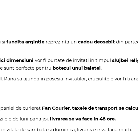
u
si
fundita argintie
reprezinta un
cadou deosebit
din partea 
ici dimensiuni
vor fi purtate de invitati in timpul
slujbei rel
ite sunt perfecte pentru
botezul unui baietel
.
l
. Pana sa ajunga in posesia invitatilor, cruciulitele vor fi tra
paniei de curierat
Fan Courier, taxele de transport se calcu
ilele de luni pana joi,
livrarea se va face in 48 ore.
 in zilele de sambata si duminica, livrarea se va face marti.