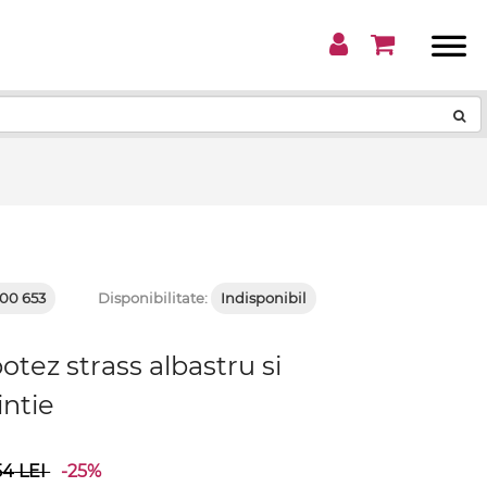
!
00 653
Disponibilitate:
Indisponibil
botez strass albastru si
intie
54
LEI
-25%