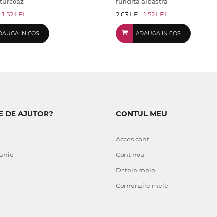
 turcoaz
fundita albastra
1.52 LEI
2.03 LEI
1.52 LEI
DAUGA IN COS
ADAUGA IN COS
E DE AJUTOR?
CONTUL MEU
Acces cont
anie
Cont nou
Datele mele
Comenzile mele