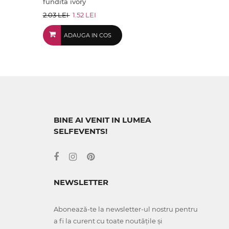
fundita ivory
2.03 LEI
1.52 LEI
ADAUGA IN COS
BINE AI VENIT IN LUMEA
SELFEVENTS!
NEWSLETTER
Abonează-te la newsletter-ul nostru pentru
a fi la curent cu toate noutățile și