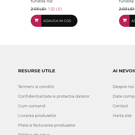
fundita roz
fundita
2.03 LEI
1.52 LEI
2.03 LEI
ADAUGA IN COS
A
RESURSE UTILE
AI NEVOI
Termeni si conditii
Despre noi
Confidentialitate si protectia datelor
Date comp
Cum comand
Contact
Livrarea produselor
Harta site
Plata si facturarea produselor
Politica de retur