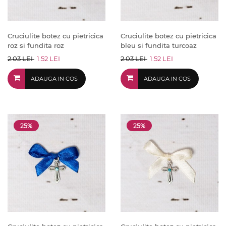
Cruciulite botez cu pietricica
Cruciulite botez cu pietricica
roz si fundita roz
bleu si fundita turcoaz
2.03 LEI
1.52 LEI
2.03 LEI
1.52 LEI
ADAUGA IN COS
ADAUGA IN COS
25%
25%