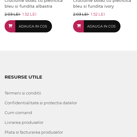
Cruciulite botez cu pietricica
Cruciulite botez cu pietricica
bleu si fundita albastra
bleu si fundita ivory
2.03 LEI
1.52 LEI
2.03 LEI
1.52 LEI
ADAUGA IN COS
ADAUGA IN COS
RESURSE UTILE
Termeni si conditii
Confidentialitate si protectia datelor
Cum comand
Livrarea produselor
Plata si facturarea produselor