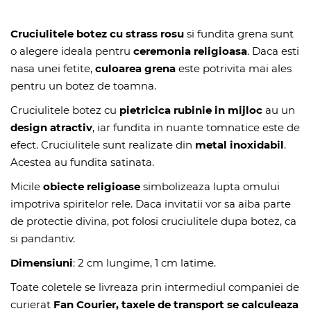
Cruciulitele botez cu strass rosu
si fundita grena sunt
o alegere ideala pentru
ceremonia religioasa
. Daca esti
nasa unei fetite,
culoarea grena
este potrivita mai ales
pentru un botez de toamna.
Cruciulitele botez cu
pietricica rubinie in mijloc
au un
design atractiv
, iar fundita in nuante tomnatice este de
efect. Cruciulitele sunt realizate din
metal inoxidabil
.
Acestea au fundita satinata.
Micile
obiecte religioase
simbolizeaza lupta omului
impotriva spiritelor rele. Daca invitatii vor sa aiba parte
de protectie divina, pot folosi cruciulitele dupa botez, ca
si pandantiv.
Dimensiuni
: 2 cm lungime, 1 cm latime.
Toate coletele se livreaza prin intermediul companiei de
curierat
Fan Courier, taxele de transport se calculeaza