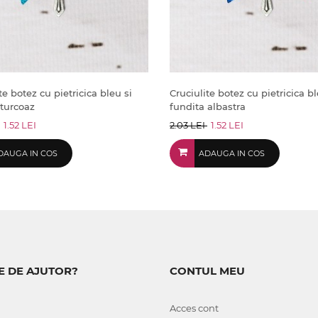
te botez cu pietricica bleu si
Cruciulite botez cu pietricica bl
 turcoaz
fundita albastra
1.52 LEI
2.03 LEI
1.52 LEI
DAUGA IN COS
ADAUGA IN COS
E DE AJUTOR?
CONTUL MEU
Acces cont