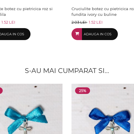
te botez cu pietricica roz si
Cruciulite botez cu pietricica ro
lila
fundita ivory cu buline
1.52 LEI
2.03 LEI
1.52 LEI
DAUGA IN COS
ADAUGA IN COS
S-AU MAI CUMPARAT SI...
25%