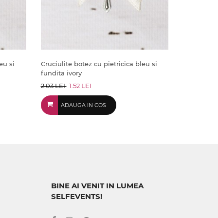
eu si
Cruciulite botez cu pietricica bleu si
fundita ivory
2.03 LEI
1.52 LEI
ADAUGA IN COS
BINE AI VENIT IN LUMEA
SELFEVENTS!