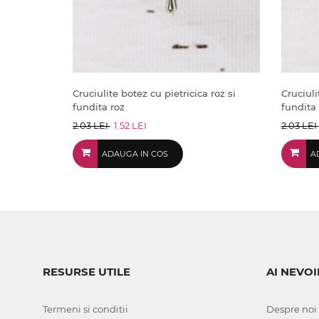
Cruciulite botez cu pietricica roz si
Cruciuli
fundita roz
fundita
2.03 LEI
1.52 LEI
2.03 LEI
ADAUGA IN COS
A
RESURSE UTILE
AI NEVOI
Termeni si conditii
Despre noi