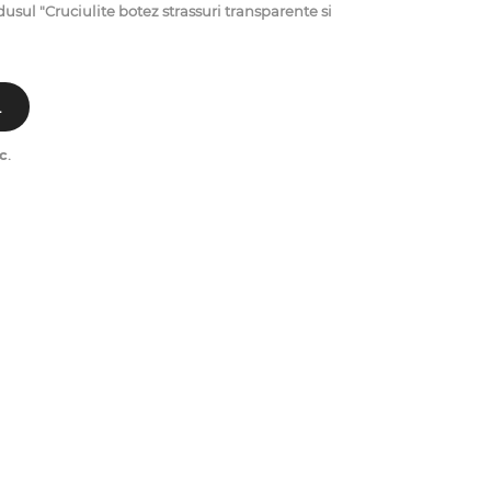
l "Cruciulite botez strassuri transparente si
L
c
.