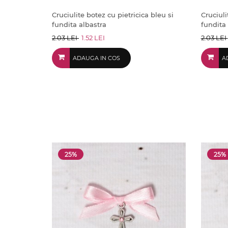
Cruciulite botez cu pietricica bleu si
Cruciuli
fundita albastra
fundita 
2.03 LEI
1.52 LEI
2.03 LEI
ADAUGA IN COS
A
25%
25%