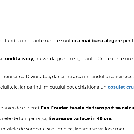
u fundita in nuante neutre sunt
cea mai buna alegere
pentr
si
fundita ivory
, nu vei da gres cu siguranta. Crucea este un
ilor cu Divinitatea, dar si intrarea in randul bisericii crest
iulitele, iar parintii micutului pot achizitiona un
cosulet cru
paniei de curierat
Fan Courier, taxele de transport se calcu
ilele de luni pana joi,
livrarea se va face in 48 ore.
 in zilele de sambata si duminica, livrarea se va face marti.