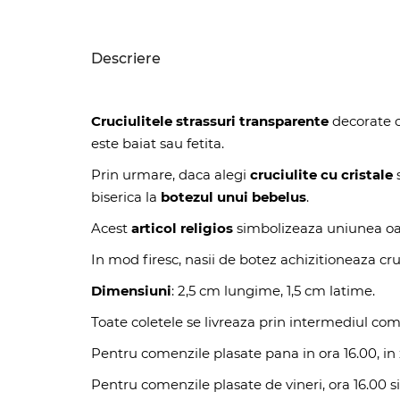
Descriere
Cruciulitele strassuri transparente
decorate c
este baiat sau fetita.
Prin urmare, daca alegi
cruciulite cu cristale
biserica la
botezul unui bebelus
.
Acest
articol religios
simbolizeaza uniunea oamen
In mod firesc, nasii de botez achizitioneaza cruc
Dimensiuni
: 2,5 cm lungime, 1,5 cm latime.
Toate coletele se livreaza prin intermediul com
Pentru comenzile plasate pana in ora 16.00, in z
Pentru comenzile plasate de vineri, ora 16.00 si