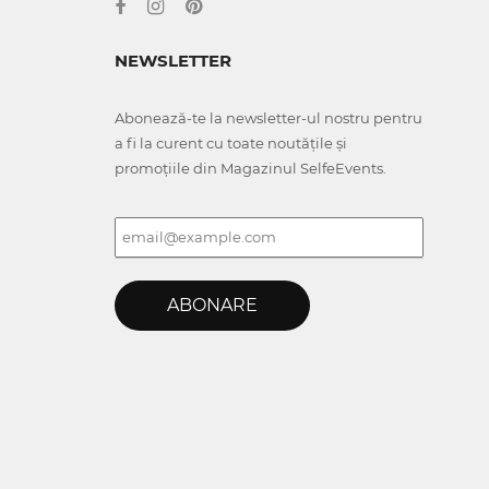
NEWSLETTER
Abonează-te la newsletter-ul nostru pentru
a fi la curent cu toate noutățile și
promoțiile din Magazinul SelfeEvents.
ABONARE