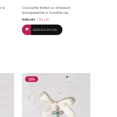
z si
Cruciulite botez cu strassuri
transparente si fundita roz
3.65 LEI
1.74 LEI
ADAUGA IN COS
25%