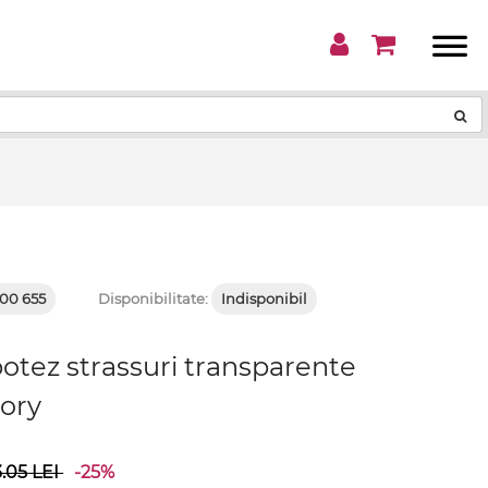
!
00 655
Disponibilitate:
Indisponibil
botez strassuri transparente
vory
3.05
LEI
-25%