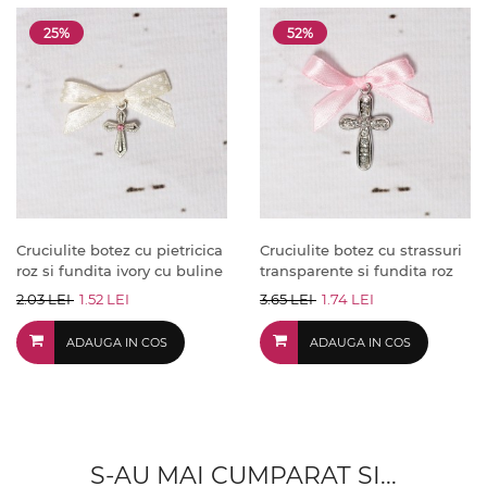
25%
52%
Cruciulite botez cu pietricica
Cruciulite botez cu strassuri
roz si fundita ivory cu buline
transparente si fundita roz
2.03 LEI
1.52 LEI
3.65 LEI
1.74 LEI
ADAUGA IN COS
ADAUGA IN COS
S-AU MAI CUMPARAT SI...