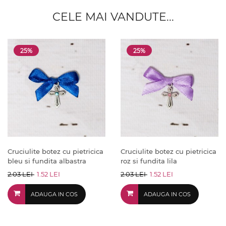
CELE MAI VANDUTE...
25%
25%
Cruciulite botez cu pietricica
Cruciulite botez cu pietricica
bleu si fundita albastra
roz si fundita lila
2.03 LEI
1.52 LEI
2.03 LEI
1.52 LEI
ADAUGA IN COS
ADAUGA IN COS