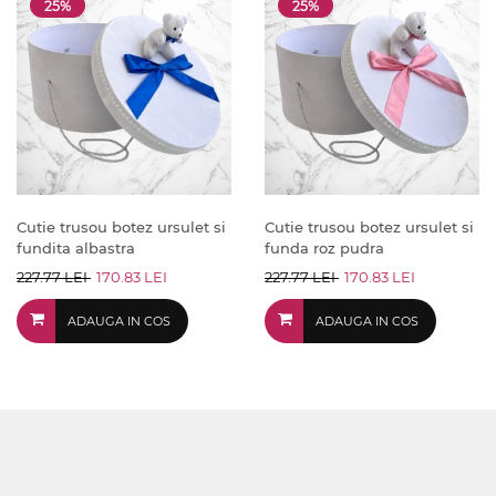
25%
25%
Cutie trusou botez ursulet si
Cutie trusou botez ursulet si
fundita albastra
funda roz pudra
227.77 LEI
170.83 LEI
227.77 LEI
170.83 LEI
ADAUGA IN COS
ADAUGA IN COS