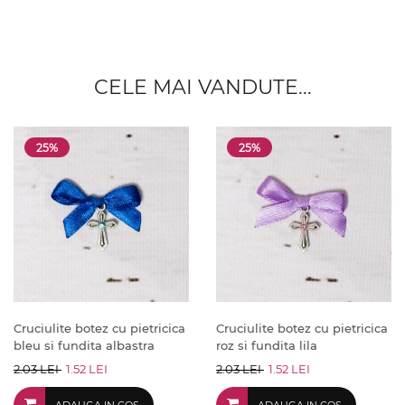
CELE MAI VANDUTE...
25%
25%
Cruciulite botez cu pietricica
Cruciulite botez cu pietricica
bleu si fundita albastra
roz si fundita lila
2.03 LEI
1.52 LEI
2.03 LEI
1.52 LEI