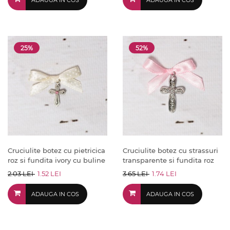
ADAUGA IN COS
ADAUGA IN COS
25%
52%
Cruciulite botez cu pietricica
Cruciulite botez cu strassuri
roz si fundita ivory cu buline
transparente si fundita roz
2.03 LEI
1.52 LEI
3.65 LEI
1.74 LEI
ADAUGA IN COS
ADAUGA IN COS