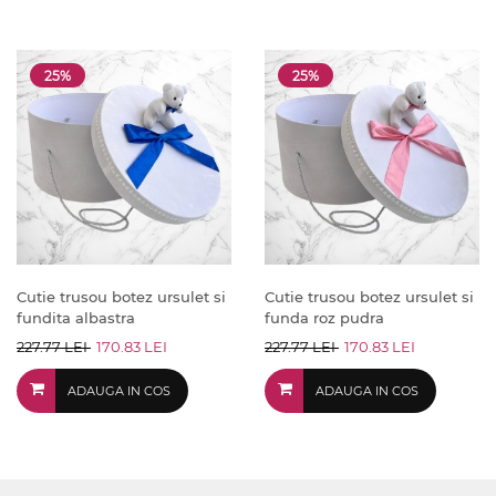
25%
25%
Cutie trusou botez ursulet si
Cutie trusou botez ursulet si
fundita albastra
funda roz pudra
227.77 LEI
170.83 LEI
227.77 LEI
170.83 LEI
ADAUGA IN COS
ADAUGA IN COS