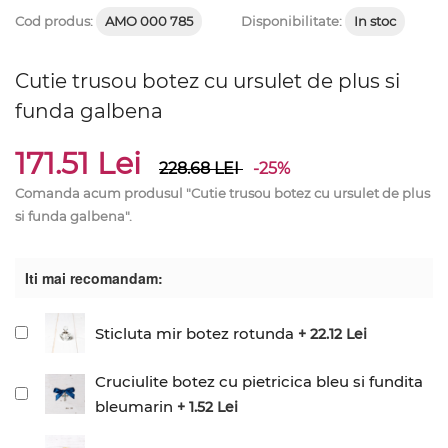
Cod produs:
AMO 000 785
Disponibilitate:
In stoc
Cutie trusou botez cu ursulet de plus si
funda galbena
171.51 Lei
228.68
LEI
-25%
Comanda acum produsul "Cutie trusou botez cu ursulet de plus
si funda galbena".
Iti mai recomandam:
Sticluta mir botez rotunda
+ 22.12 Lei
Cruciulite botez cu pietricica bleu si fundita
bleumarin
+ 1.52 Lei