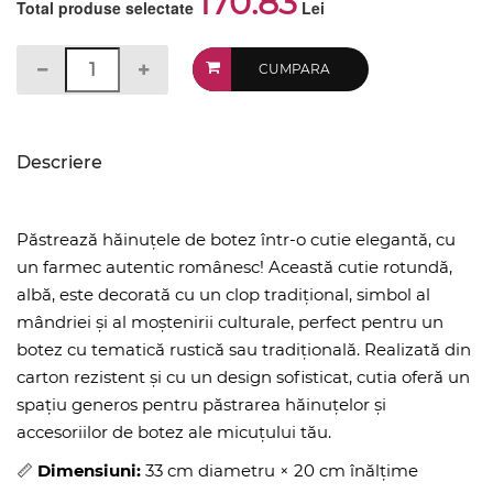
170.83
Total produse selectate
Lei
CUMPARA
Descriere
Păstrează hăinuțele de botez într-o cutie elegantă, cu
un farmec autentic românesc! Această cutie rotundă,
albă, este decorată cu un clop tradițional, simbol al
mândriei și al moștenirii culturale, perfect pentru un
botez cu tematică rustică sau tradițională. Realizată din
carton rezistent și cu un design sofisticat, cutia oferă un
spațiu generos pentru păstrarea hăinuțelor și
accesoriilor de botez ale micuțului tău.
📏
Dimensiuni:
33 cm diametru × 20 cm înălțime