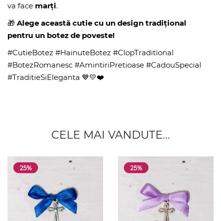
va face
marți
.
🎁
Alege această cutie cu un design tradițional
pentru un botez de poveste!
#CutieBotez #HainuteBotez #ClopTraditional
#BotezRomanesc #AmintiriPretioase #CadouSpecial
#TraditieSiEleganta 💙💛❤️
CELE MAI VANDUTE...
25%
25%