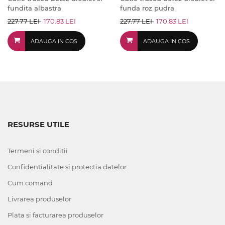
fundita albastra
funda roz pudra
227.77 LEI
170.83 LEI
227.77 LEI
170.83 LEI
ADAUGA IN COS
ADAUGA IN COS
RESURSE UTILE
Termeni si conditii
Confidentialitate si protectia datelor
Cum comand
Livrarea produselor
Plata si facturarea produselor