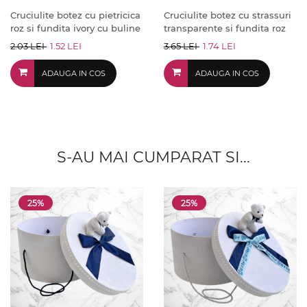
Cruciulite botez cu pietricica
Cruciulite botez cu strassuri
roz si fundita ivory cu buline
transparente si fundita roz
2.03 LEI
1.52 LEI
3.65 LEI
1.74 LEI
ADAUGA IN COS
ADAUGA IN COS
S-AU MAI CUMPARAT SI...
25%
25%