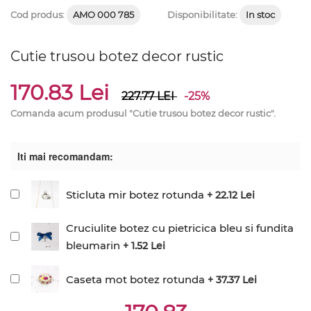
Cod produs:
AMO 000 785
Disponibilitate:
In stoc
Cutie trusou botez decor rustic
170.83 Lei
227.77
LEI
-25%
Comanda acum produsul "Cutie trusou botez decor rustic".
Iti mai recomandam:
Sticluta mir botez rotunda
+ 22.12 Lei
Cruciulite botez cu pietricica bleu si fundita
bleumarin
+ 1.52 Lei
Caseta mot botez rotunda
+ 37.37 Lei