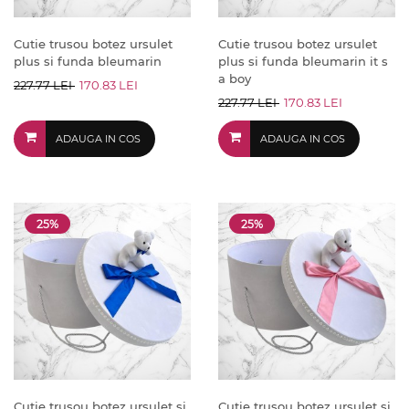
Cutie trusou botez ursulet
Cutie trusou botez ursulet
plus si funda bleumarin
plus si funda bleumarin it s
a boy
227.77 LEI
170.83 LEI
227.77 LEI
170.83 LEI
ADAUGA IN COS
ADAUGA IN COS
25%
25%
Cutie trusou botez ursulet si
Cutie trusou botez ursulet si