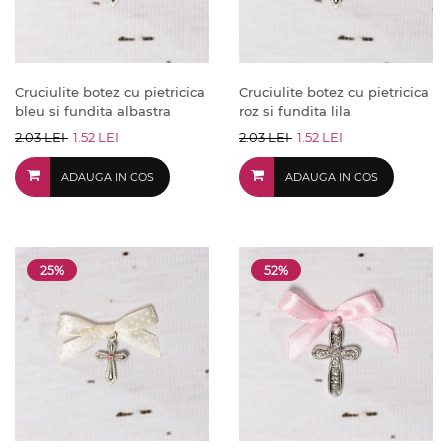
Cruciulite botez cu pietricica
Cruciulite botez cu pietricica
bleu si fundita albastra
roz si fundita lila
2.03 LEI
1.52 LEI
2.03 LEI
1.52 LEI
ADAUGA IN COS
ADAUGA IN COS
25%
52%