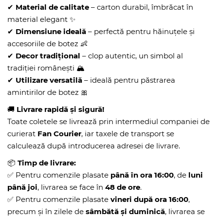
✔
Material de calitate
– carton durabil, îmbrăcat în
material elegant ✨
✔
Dimensiune ideală
– perfectă pentru hăinuțele și
accesoriile de botez 👶
✔
Decor tradițional
– clop autentic, un simbol al
tradiției românești 🏔️
✔
Utilizare versatilă
– ideală pentru păstrarea
amintirilor de botez 🎀
🚚
Livrare rapidă și sigură!
Toate coletele se livrează prin intermediul companiei de
curierat
Fan Courier
, iar taxele de transport se
calculează după introducerea adresei de livrare.
📦
Timp de livrare:
✅ Pentru comenzile plasate
până în ora 16:00
, de
luni
până joi
, livrarea se face în
48 de ore
.
✅ Pentru comenzile plasate
vineri după ora 16:00
,
precum și în zilele de
sâmbătă și duminică
, livrarea se