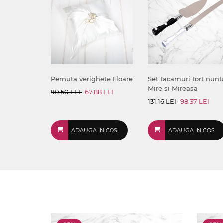
Pernuta verighete Floare
Set tacamuri tort nunt
Mire si Mireasa
90.50 LEI
67.88 LEI
131.16 LEI
98.37 LEI
ADAUGA IN COS
ADAUGA IN COS