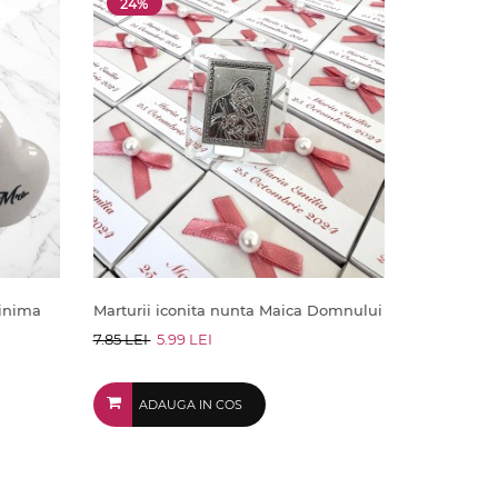
24%
 inima
Marturii iconita nunta Maica Domnului
7.85 LEI
5.99 LEI
ADAUGA IN COS