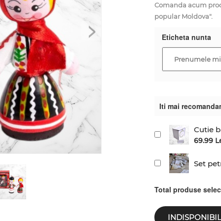
Comanda acum produsu
popular Moldova".
>
Eticheta nunta
Iti mai recomanda
Cutie b
69.99 L
Set pet
Total produse sele
INDISPONIBI