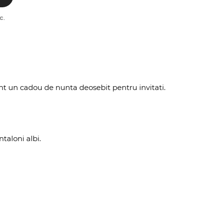
c
.
t un cadou de nunta deosebit pentru invitati.
aloni albi.