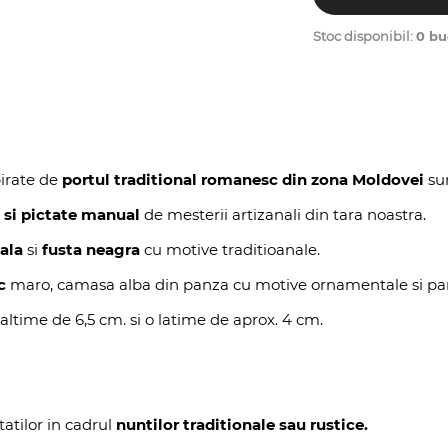
Stoc disponibil:
0 bu
irate de
portul traditional romanesc din zona Moldovei
sun
 si pictate manual
de mesterii artizanali din tara noastra.
nala
si
fusta neagra
cu motive traditioanale.
c
maro, camasa alba din panza cu motive ornamentale si pant
altime de 6,5 cm. si o latime de aprox. 4 cm.
atilor in cadrul
nuntilor traditionale sau rustice.