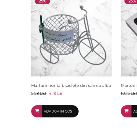
25%
25%
Marturii nunta biciclete din sarma alba
Marturii
5.58 LEI
4.19 LEI
10.15 LE
ADAUGA IN COS
A