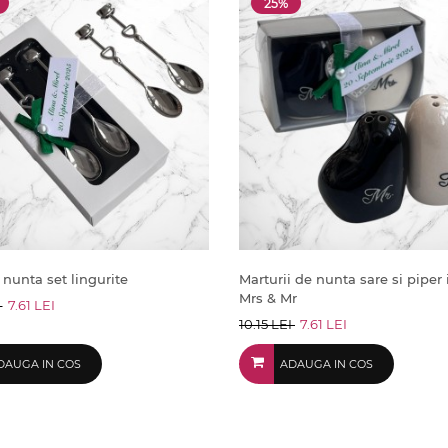
25%
 nunta set lingurite
Marturii de nunta sare si piper
Mrs & Mr
I
7.61 LEI
10.15 LEI
7.61 LEI
DAUGA IN COS
ADAUGA IN COS