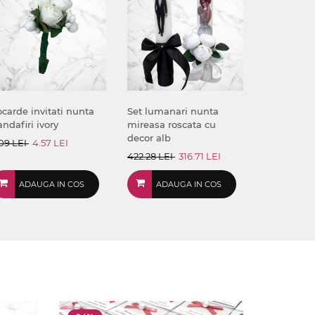
carde invitati nunta
Set lumanari nunta
andafiri ivory
mireasa roscata cu
decor alb
09 LEI
4.57 LEI
422.28 LEI
316.71 LEI
ADAUGA IN COS
ADAUGA IN COS