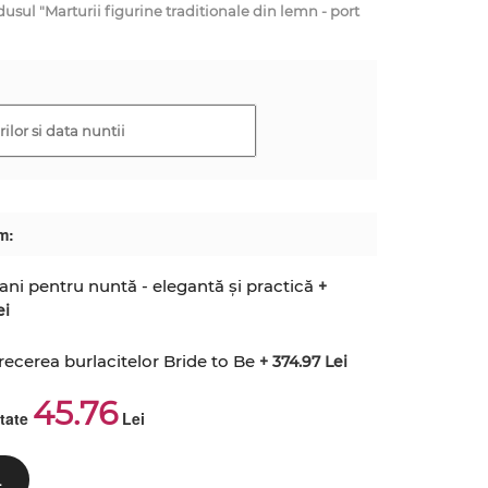
l "Marturii figurine traditionale din lemn - port
m:
ani pentru nuntă - elegantă și practică
+
ei
recerea burlacitelor Bride to Be
+ 374.97 Lei
45.76
ctate
Lei
L