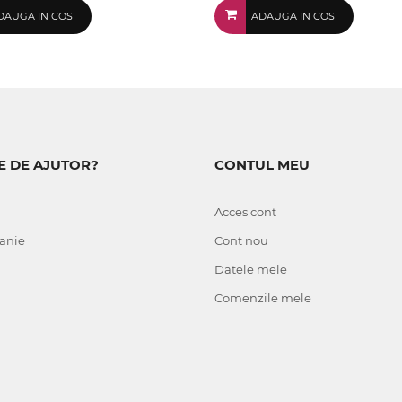
DAUGA IN COS
ADAUGA IN COS
E DE AJUTOR?
CONTUL MEU
Acces cont
anie
Cont nou
Datele mele
Comenzile mele