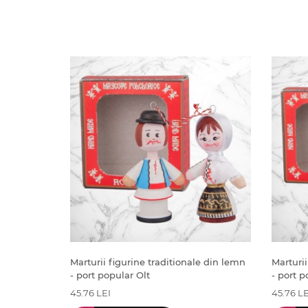
Marturii figurine traditionale din lemn
Marturii
- port popular Olt
- port 
45.76 LEI
45.76 LE