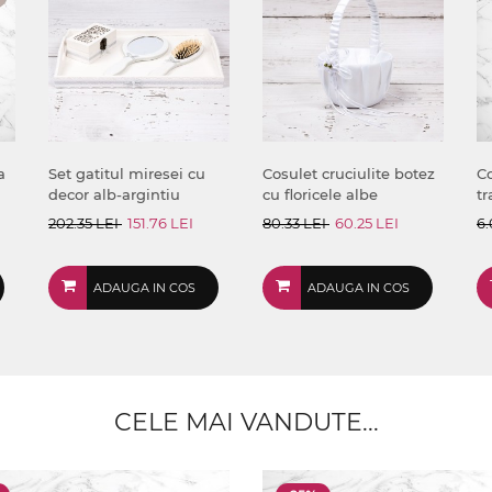
a
Set gatitul miresei cu
Cosulet cruciulite botez
Co
decor alb-argintiu
cu floricele albe
tr
202.35 LEI
151.76 LEI
80.33 LEI
60.25 LEI
6.
ADAUGA IN COS
ADAUGA IN COS
CELE MAI VANDUTE...