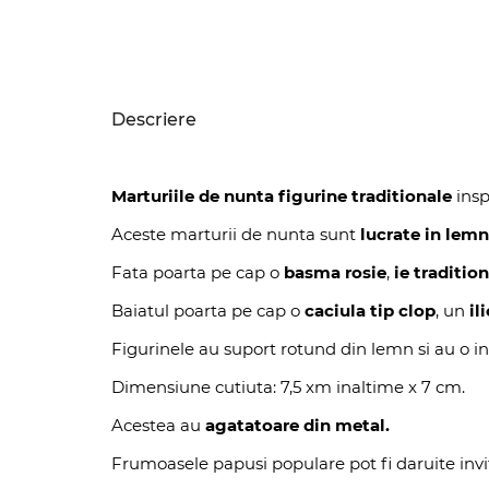
Descriere
Marturiile de nunta figurine traditionale
insp
Aceste marturii de nunta sunt
lucrate in lemn
Fata poarta pe cap o
basma rosie
,
ie traditio
Baiatul poarta pe cap o
caciula tip clop
, un
ili
Figurinele au suport rotund din lemn si au o in
Dimensiune cutiuta: 7,5 xm inaltime x 7 cm.
Acestea au
agatatoare din metal.
Frumoasele papusi populare pot fi daruite invit