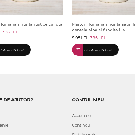
 lumanari nunta rustice cu iuta
Marturii lumanari nunta satin li
dantela alba si fundita lila
I
7.96 LEI
9.05 LEI
7.96 LEI
DAUGA IN COS
ADAUGA IN COS
E DE AJUTOR?
CONTUL MEU
Acces cont
anie
Cont nou
Datele mele