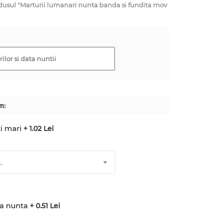
sul "Marturii lumanari nunta banda si fundita mov
m:
i mari
+ 1.02 Lei
.
ta nunta
+ 0.51 Lei