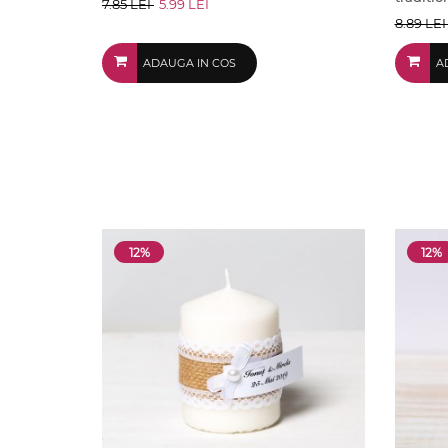
7.85 LEI
5.99 LEI
8.89 LE
ADAUGA IN COS
A
12%
12%