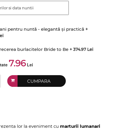
ani pentru nuntă - elegantă și practică
+
ei
recerea burlacitelor Bride to Be
+ 374.97 Lei
7.96
ctate
Lei
CUMPARA
prezenta lor la eveniment cu
marturii lumanari