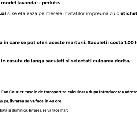
,
model lavanda
si
perlute.
ual
si se etaleaza pe mesele invitatilor impreuna cu o
etiche
 care se pot oferi aceste marturii. Saculetii costa 1.00 leu
n casuta de langa saculeti si selectati culoarea dorita.
Fan Courier, taxele de transport se calculeaza dupa introducerea adresei
t
livrarea se va face in 48 ore.
na joi,
bata si duminica, livrarea se va face marti.