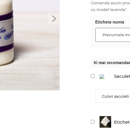
Comanda acum produ
cu model lavanda".
>
Eticheta nunta
Iti mai recomanda
Saculet
Culori saculeti..
Etiche