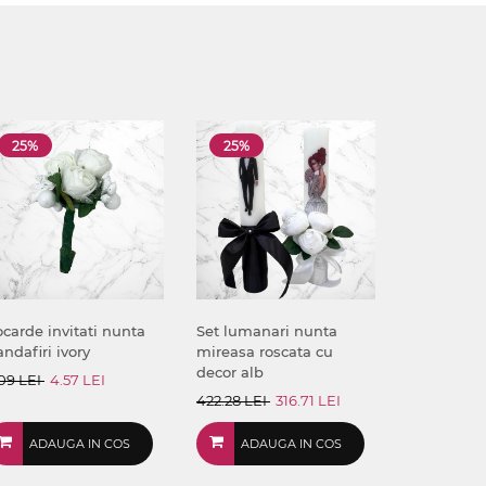
25%
25%
carde invitati nunta
Set lumanari nunta
andafiri ivory
mireasa roscata cu
decor alb
09 LEI
4.57 LEI
422.28 LEI
316.71 LEI
ADAUGA IN COS
ADAUGA IN COS