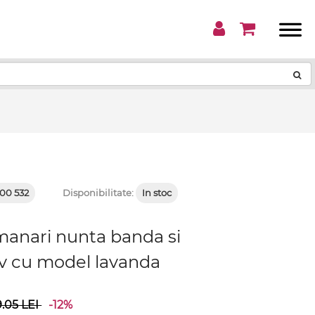
!
00 532
Disponibilitate:
In stoc
manari nunta banda si
v cu model lavanda
9.05
LEI
-12%