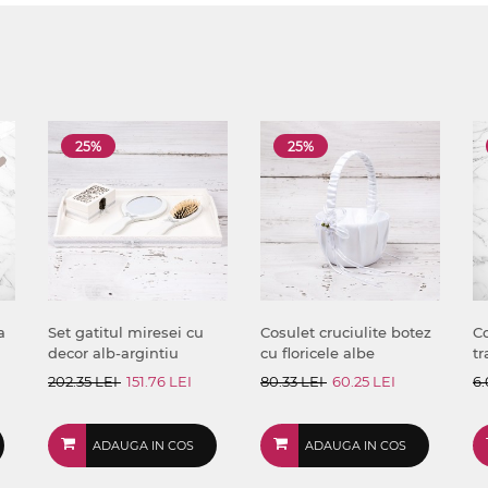
25%
25%
a
Set gatitul miresei cu
Cosulet cruciulite botez
Co
decor alb-argintiu
cu floricele albe
tr
202.35 LEI
151.76 LEI
80.33 LEI
60.25 LEI
6.
ADAUGA IN COS
ADAUGA IN COS