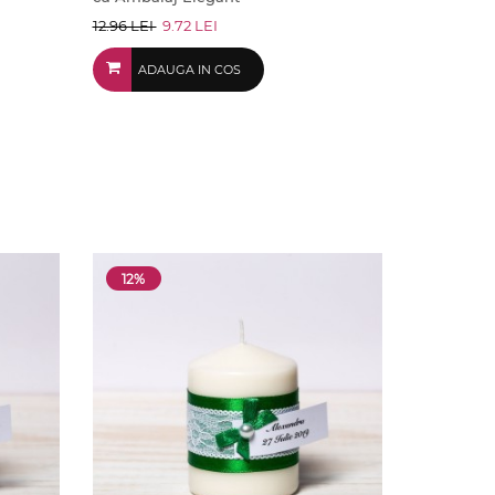
12.96 LEI
9.72 LEI
ADAUGA IN COS
12%