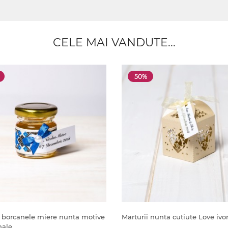
CELE MAI VANDUTE...
50%
i borcanele miere nunta motive
Marturii nunta cutiute Love ivo
nale