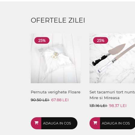
OFERTELE ZILEI
25%
25%
Pernuta verighete Floare
Set tacamuri tort nunt
Mire si Mireasa
90.50 LEI
67.88 LEI
131.16 LEI
98.37 LEI
ADAUGA IN COS
ADAUGA IN COS