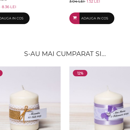
3.04 LEI
1.52 LEI
I
8.36 LEI
DAUGA IN COS
ADAUGA IN COS
S-AU MAI CUMPARAT SI...
12%