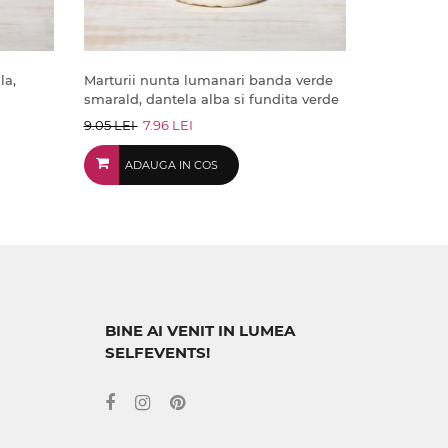
la,
Marturii nunta lumanari banda verde
smarald, dantela alba si fundita verde
9.05 LEI
7.96 LEI
ADAUGA IN COS
BINE AI VENIT IN LUMEA
SELFEVENTS!