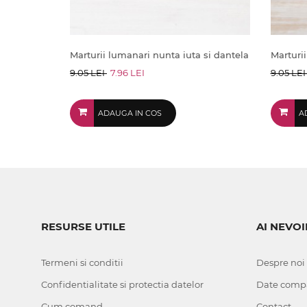
Marturii lumanari nunta iuta si dantela
Marturii
9.05 LEI
7.96 LEI
9.05 LE
ADAUGA IN COS
A
RESURSE UTILE
AI NEVOI
Termeni si conditii
Despre noi
Confidentialitate si protectia datelor
Date comp
Cum comand
Contact