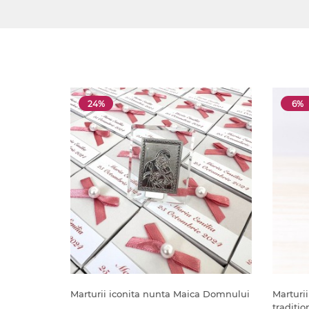
24%
6%
Marturii iconita nunta Maica Domnului
Marturi
traditio