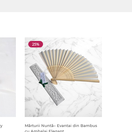
25%
ry
Mărturii Nuntă– Evantai din Bambus
cu Ambalaj Elegant