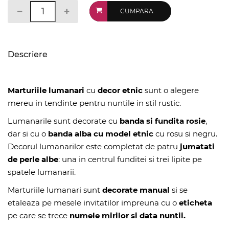
CUMPARA
Descriere
Marturiile lumanari
cu
decor etnic
sunt o alegere
mereu in tendinte pentru nuntile in stil rustic.
Lumanarile sunt decorate cu
banda si fundita rosie
,
dar si cu o
banda alba cu model etnic
cu rosu si negru.
Decorul lumanarilor este completat de patru
jumatati
de perle albe
: una in centrul funditei si trei lipite pe
spatele lumanarii.
Marturiile lumanari sunt
decorate manual
si se
etaleaza pe mesele invitatilor impreuna cu o
eticheta
pe care se trece
numele mirilor si data nuntii.