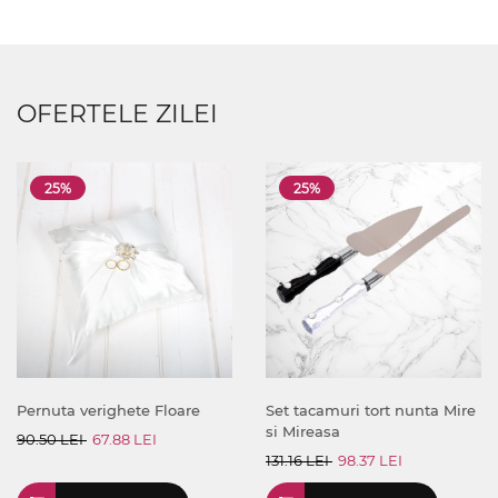
OFERTELE ZILEI
25%
25%
Pernuta verighete Floare
Set tacamuri tort nunta Mire
si Mireasa
90.50 LEI
67.88 LEI
131.16 LEI
98.37 LEI