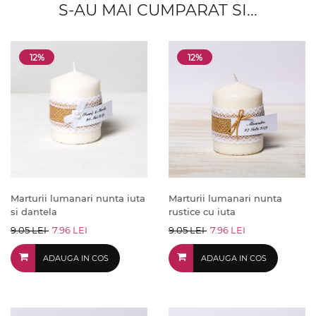
S-AU MAI CUMPARAT SI...
12%
12%
Marturii lumanari nunta iuta
Marturii lumanari nunta
si dantela
rustice cu iuta
9.05 LEI
7.96 LEI
9.05 LEI
7.96 LEI
ADAUGA IN COS
ADAUGA IN COS