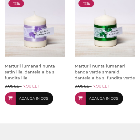
12%
12%
Marturii lumanari nunta
Marturii nunta lumanari
satin lila, dantela alba si
banda verde smarald,
fundita lila
dantela alba si fundita verde
9.05 LEI
7.96 LEI
9.05 LEI
7.96 LEI
ADAUGA IN COS
ADAUGA IN COS