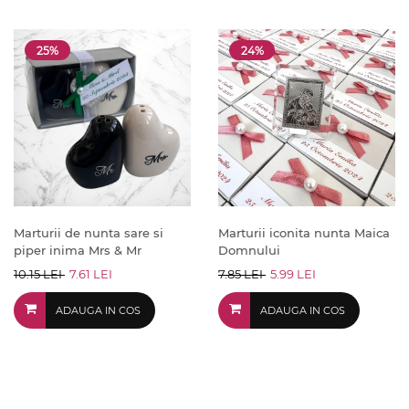
25%
24%
Marturii de nunta sare si
Marturii iconita nunta Maica
piper inima Mrs & Mr
Domnului
10.15 LEI
7.61 LEI
7.85 LEI
5.99 LEI
ADAUGA IN COS
ADAUGA IN COS