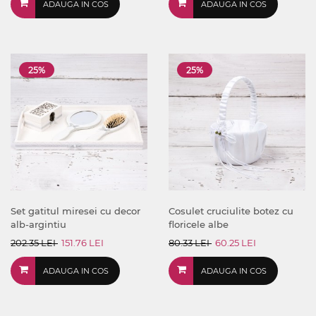
ADAUGA IN COS
ADAUGA IN COS
25%
25%
Set gatitul miresei cu decor
Cosulet cruciulite botez cu
alb-argintiu
floricele albe
202.35 LEI
151.76 LEI
80.33 LEI
60.25 LEI
ADAUGA IN COS
ADAUGA IN COS