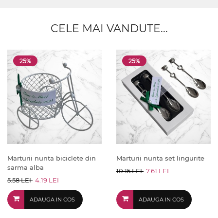
CELE MAI VANDUTE...
25%
25%
Marturii nunta biciclete din
Marturii nunta set lingurite
sarma alba
10.15 LEI
7.61 LEI
5.58 LEI
4.19 LEI
ADAUGA IN COS
ADAUGA IN COS