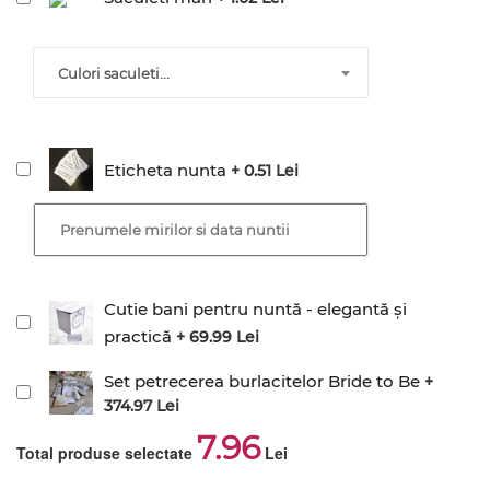
Culori saculeti...
Eticheta nunta
+ 0.51 Lei
Cutie bani pentru nuntă - elegantă și
practică
+ 69.99 Lei
Set petrecerea burlacitelor Bride to Be
+
374.97 Lei
7.96
Total produse selectate
Lei