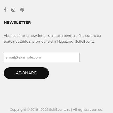
NEWSLETTER
Abonează-te la newsletter-ul nostru pentru a fi la curent cu
toate noutățile și promoțiile din Magazinul SelfeEvents.
ABONARE
Copyright © 2016 - 2026 SelfEvents.ro | All rights reserved.