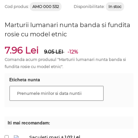
Cod produs:
AMO 000 532
Disponibilitate:
In stoc
Marturii lumanari nunta banda si fundita
rosie cu model etnic
7.96 Lei
9.05
LEI
-12%
Comanda acum produsul "Marturii lumanari nunta banda si
fundita rosie cu model etnic".
Eticheta nunta
Iti mai recomandam:
Saculeti mari
+ 1.02 Lei