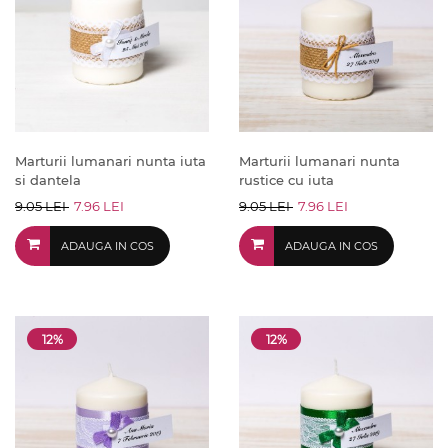
Marturii lumanari nunta iuta
Marturii lumanari nunta
si dantela
rustice cu iuta
9.05 LEI
7.96 LEI
9.05 LEI
7.96 LEI
ADAUGA IN COS
ADAUGA IN COS
12%
12%