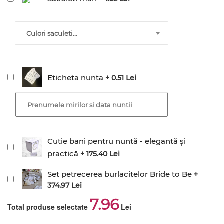
Culori saculeti...
Eticheta nunta
+ 0.51 Lei
Cutie bani pentru nuntă - elegantă și
practică
+ 175.40 Lei
Set petrecerea burlacitelor Bride to Be
+
374.97 Lei
7.96
Total produse selectate
Lei