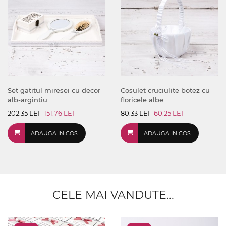
Set gatitul miresei cu decor
Cosulet cruciulite botez cu
alb-argintiu
floricele albe
202.35 LEI
151.76 LEI
80.33 LEI
60.25 LEI
ADAUGA IN COS
ADAUGA IN COS
CELE MAI VANDUTE...