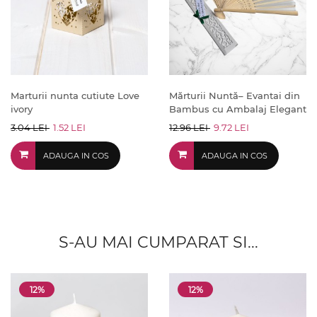
Marturii nunta cutiute Love
Mărturii Nuntă– Evantai din
ivory
Bambus cu Ambalaj Elegant
3.04 LEI
1.52 LEI
12.96 LEI
9.72 LEI
ADAUGA IN COS
ADAUGA IN COS
S-AU MAI CUMPARAT SI...
12%
12%