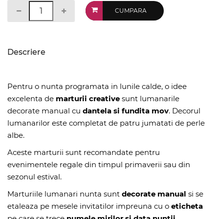
CUMPARA
Descriere
Pentru o nunta programata in lunile calde, o idee
excelenta de
marturii creative
sunt lumanarile
decorate manual cu
dantela si
fundita mov
. Decorul
lumanarilor este completat de patru jumatati de perle
albe.
Aceste marturii sunt recomandate pentru
evenimentele regale din timpul primaverii sau din
sezonul estival.
Marturiile lumanari nunta sunt
decorate manual
si se
etaleaza pe mesele invitatilor impreuna cu o
eticheta
pe care se trece
numele mirilor si data nuntii.