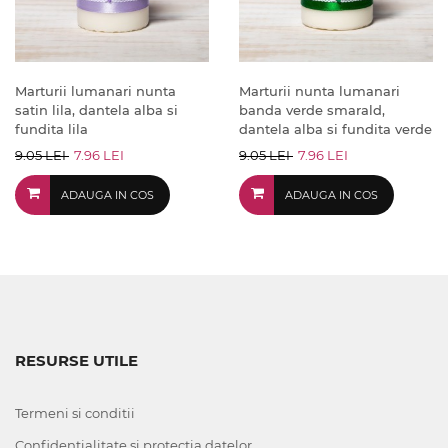
Marturii lumanari nunta
Marturii nunta lumanari
satin lila, dantela alba si
banda verde smarald,
fundita lila
dantela alba si fundita verde
9.05 LEI
7.96 LEI
9.05 LEI
7.96 LEI
ADAUGA IN COS
ADAUGA IN COS
RESURSE UTILE
Termeni si conditii
Confidentialitate si protectia datelor