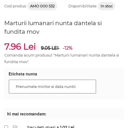
Cod produs:
AMO 000 532
Disponibilitate:
In stoc
Marturii lumanari nunta dantela si
fundita mov
7.96 Lei
9.05
LEI
-12%
Comanda acum produsul "Marturii lumanari nunta dantela si
fundita mov".
Eticheta nunta
Iti mai recomandam:
Saculeti mari
+ 1.02 Lei