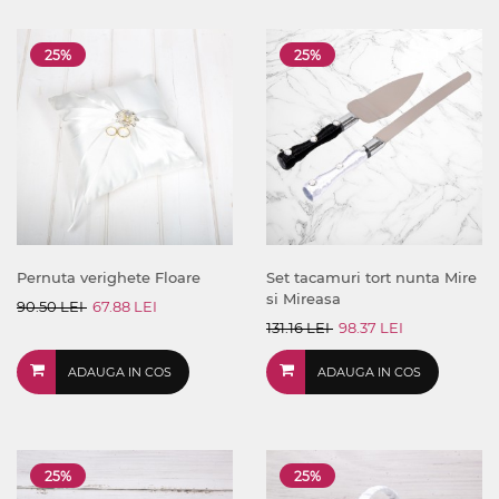
25%
25%
Pernuta verighete Floare
Set tacamuri tort nunta Mire
si Mireasa
90.50 LEI
67.88 LEI
131.16 LEI
98.37 LEI
ADAUGA IN COS
ADAUGA IN COS
25%
25%