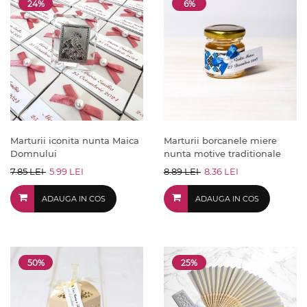
24%
6%
Marturii iconita nunta Maica
Marturii borcanele miere
Domnului
nunta motive traditionale
7.85 LEI
5.99 LEI
8.89 LEI
8.36 LEI
ADAUGA IN COS
ADAUGA IN COS
50%
25%