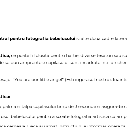
ntral pentru fotografia bebelusului
si alte doua cadre later
stica
, ce poate fi folosita pentru hartie, diverse tesaturi sau
nde se pun amprentele copilasului sunt incadrate intr-un chen
sajul "You are our little angel" (Esti ingerasul nostru). Inain
tica:
 palma si talpa copilasului timp de 3 secunde si asigura-te 
rusul bebelusului pentru a scoate fotografia artistica cu amp
uca cerneala. Daca ai urmat instructiunile intocmai, opera ta 