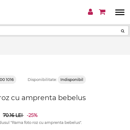
!
00 1016
Disponibilitate:
Indisponibil
roz cu amprenta bebelus
i
70.16
LEI
-25%
sul "Rama foto roz cu amprenta bebelus".