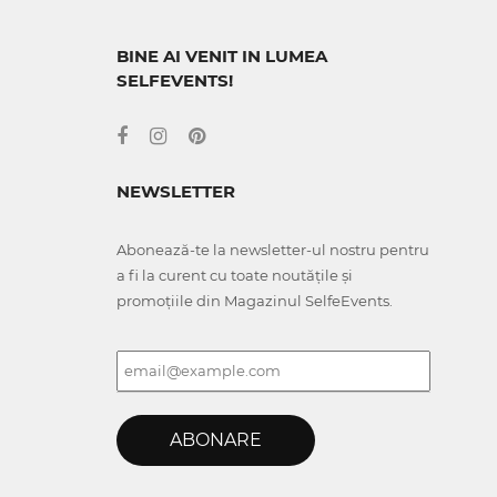
BINE AI VENIT IN LUMEA
SELFEVENTS!
NEWSLETTER
Abonează-te la newsletter-ul nostru pentru
a fi la curent cu toate noutățile și
promoțiile din Magazinul SelfeEvents.
ABONARE