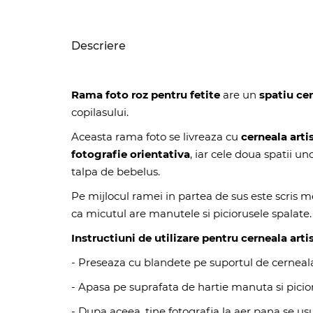
Descriere
Rama foto roz pentru fetite
are un
spatiu ce
copilasului.
Aceasta rama foto se livreaza cu
cerneala arti
fotografie orientativa
, iar cele doua spatii u
talpa de bebelus.
Pe mijlocul ramei in partea de sus este scris me
ca micutul are manutele si piciorusele spalate.
Instructiuni de utilizare pentru cerneala artis
- Preseaza cu blandete pe suportul de cerneala
- Apasa pe suprafata de hartie manuta si picio
- Dupa aceea, tine fotografia la aer pana se us