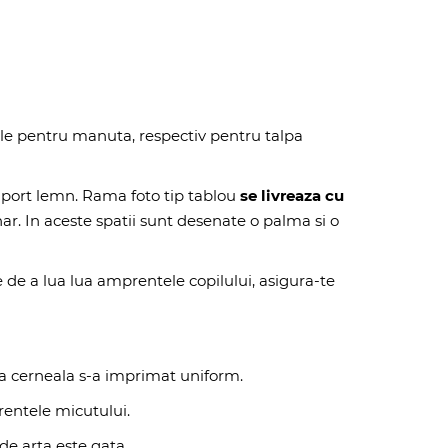
ale pentru manuta, respectiv pentru talpa
 suport lemn. Rama foto tip tablou
se livreaza cu
ar. In aceste spatii sunt desenate o palma si o
te de a lua lua amprentele copilului, asigura-te
ca cerneala s-a imprimat uniform.
rentele micutului.
de arta este gata.