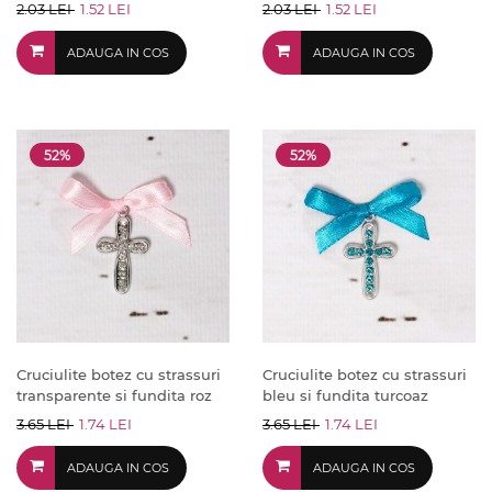
2.03 LEI
1.52 LEI
2.03 LEI
1.52 LEI
ADAUGA IN COS
ADAUGA IN COS
52%
52%
Cruciulite botez cu strassuri
Cruciulite botez cu strassuri
transparente si fundita roz
bleu si fundita turcoaz
3.65 LEI
1.74 LEI
3.65 LEI
1.74 LEI
ADAUGA IN COS
ADAUGA IN COS