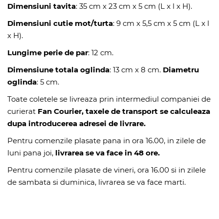
Dimensiuni tavita
: 35 cm x 23 cm x 5 cm (L x l x H).
Dimensiuni cutie mot/turta
: 9 cm x 5,5 cm x 5 cm (L x l
x H).
Lungime perie de par
: 12 cm.
Dimensiune totala oglinda
: 13 cm x 8 cm.
Diametru
oglinda
: 5 cm.
Toate coletele se livreaza prin intermediul companiei de
curierat
Fan Courier, taxele de transport se calculeaza
dupa introducerea adresei de livrare.
Pentru comenzile plasate pana in ora 16.00, in zilele de
luni pana joi,
livrarea se va face in 48 ore.
Pentru comenzile plasate de vineri, ora 16.00 si in zilele
de sambata si duminica, livrarea se va face marti.