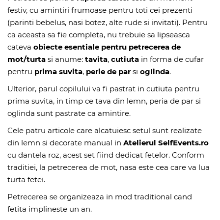
festiv, cu amintiri frumoase pentru toti cei prezenti
(parinti bebelus, nasi botez, alte rude si invitati). Pentru
ca aceasta sa fie completa, nu trebuie sa lipseasca
cateva
obiecte esentiale pentru petrecerea de
mot/turta
si anume:
tavita
,
cutiuta
in forma de cufar
pentru
prima suvita
,
perie de par
si
oglinda
.
Ulterior, parul copilului va fi pastrat in cutiuta pentru
prima suvita, in timp ce tava din lemn, peria de par si
oglinda sunt pastrate ca amintire.
Cele patru articole care alcatuiesc setul sunt realizate
din lemn si decorate manual in
Atelierul SelfEvents.ro
cu dantela roz, acest set fiind dedicat fetelor. Conform
traditiei, la petrecerea de mot, nasa este cea care va lua
turta fetei.
Petrecerea se organizeaza in mod traditional cand
fetita implineste un an.