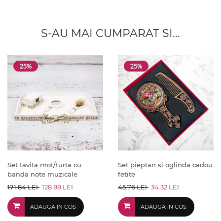
S-AU MAI CUMPARAT SI...
25%
25%
Set tavita mot/turta cu
Set pieptan si oglinda cadou
banda note muzicale
fetite
171.84 LEI
128.88 LEI
45.76 LEI
34.32 LEI
ADAUGA IN COS
ADAUGA IN COS