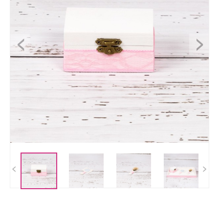
<
>
<
>