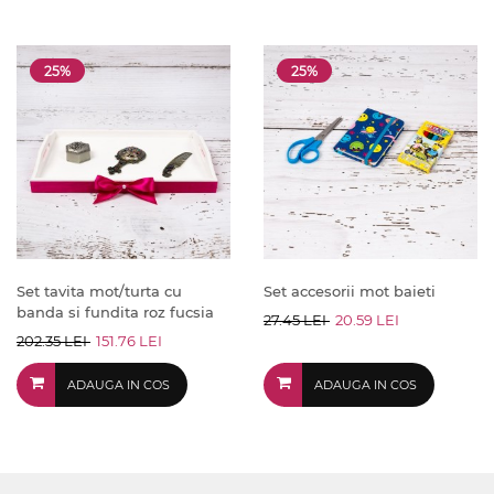
25%
25%
Set tavita mot/turta cu
Set accesorii mot baieti
banda si fundita roz fucsia
27.45 LEI
20.59 LEI
202.35 LEI
151.76 LEI
ADAUGA IN COS
ADAUGA IN COS