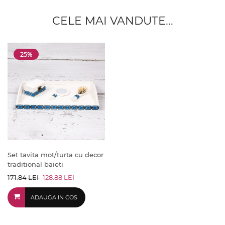
CELE MAI VANDUTE...
25%
Set tavita mot/turta cu decor
traditional baieti
171.84 LEI
128.88 LEI
ADAUGA IN COS