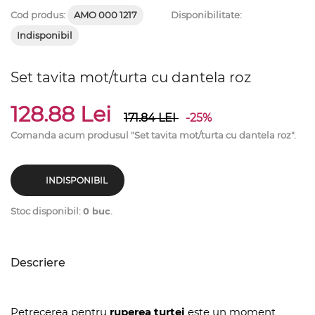
Cod produs:
AMO 000 1217
Disponibilitate:
Indisponibil
Set tavita mot/turta cu dantela roz
128.88 Lei
171.84
LEI
-25%
Comanda acum produsul "Set tavita mot/turta cu dantela roz".
INDISPONIBIL
Stoc disponibil:
0 buc
.
Descriere
Petrecerea pentru
ruperea turtei
este un moment