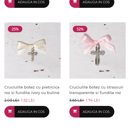
ADAUGA IN COS
ADAUGA IN COS
25%
52%
Cruciulite botez cu pietricica
Cruciulite botez cu strassuri
roz si fundita ivory cu buline
transparente si fundita roz
2.03 LEI
1.52 LEI
3.65 LEI
1.74 LEI
ADAUGA IN COS
ADAUGA IN COS