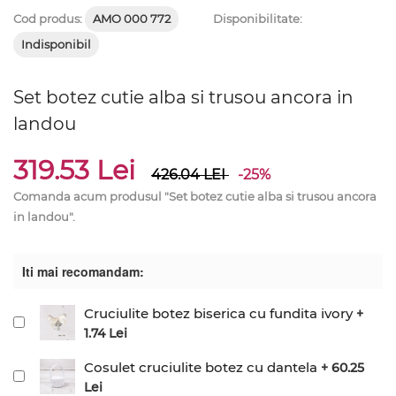
Cod produs:
AMO 000 772
Disponibilitate:
Indisponibil
Set botez cutie alba si trusou ancora in
landou
319.53 Lei
426.04
LEI
-25%
Comanda acum produsul "Set botez cutie alba si trusou ancora
in landou".
Iti mai recomandam:
Cruciulite botez biserica cu fundita ivory
+
1.74 Lei
Cosulet cruciulite botez cu dantela
+ 60.25
Lei