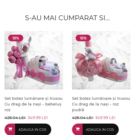
S-AU MAI CUMPARAT SI...
18%
18%
Set botez lumânare și trusou
Set botez lumânare și trusou
Cu drag de la nași - bebeluș
Cu drag de la nași - roz
roz
pudră
426.04 LEI
349.99 LEI
426.04 LEI
349.99 LEI
ADAUGA IN COS
ADAUGA IN COS