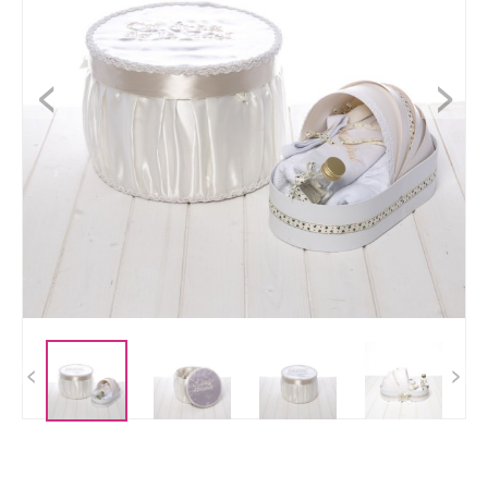
<
>
<
>