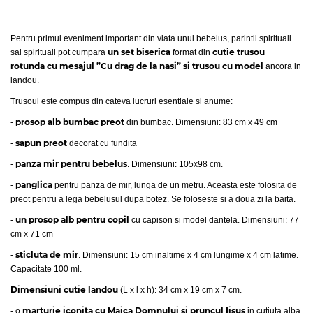
Pentru primul eveniment important din viata unui bebelus, parintii spirituali
un set biserica
cutie trusou
sai spirituali pot cumpara
format din
rotunda
cu mesajul ”Cu drag de la nasi”
si
trusou cu model
ancora in
landou.
Trusoul este compus din cateva lucruri esentiale si anume:
prosop alb bumbac preot
-
din bumbac. Dimensiuni: 83 cm x 49 cm
sapun preot
-
decorat cu fundita
panza mir pentru bebelus
-
. Dimensiuni: 105x98 cm.
panglica
-
pentru panza de mir, lunga de un metru. Aceasta este folosita de
preot pentru a lega bebelusul dupa botez. Se foloseste si a doua zi la baita.
un prosop alb pentru copil
-
cu capison si model dantela. Dimensiuni: 77
cm x 71 cm
sticluta de mir
-
. Dimensiuni: 15 cm inaltime x 4 cm lungime x 4 cm latime.
Capacitate 100 ml.
Dimensiuni cutie landou
(L x l x h): 34 cm x 19 cm x 7 cm.
marturie iconita cu Maica Domnului si pruncul Iisus
- o
in cutiuta alba