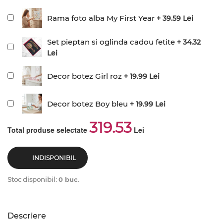
Rama foto alba My First Year
+ 39.59 Lei
Set pieptan si oglinda cadou fetite
+ 34.32
Lei
Decor botez Girl roz
+ 19.99 Lei
Decor botez Boy bleu
+ 19.99 Lei
319.53
Total produse selectate
Lei
INDISPONIBIL
Stoc disponibil:
0 buc
.
Descriere