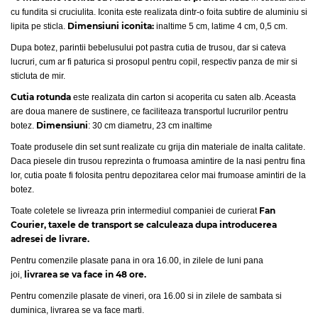
cu fundita si cruciulita. Iconita este realizata dintr-o foita subtire de aluminiu si
Dimensiuni iconita:
lipita pe sticla.
inaltime 5 cm, latime 4 cm, 0,5 cm.
Dupa botez, parintii bebelusului pot pastra cutia de trusou, dar si cateva
lucruri, cum ar fi paturica si prosopul pentru copil, respectiv panza de mir si
sticluta de mir.
Cutia rotunda
este realizata din carton si acoperita cu saten alb. Aceasta
are doua manere de sustinere, ce faciliteaza transportul lucrurilor pentru
Dimensiuni
botez.
: 30 cm diametru, 23 cm inaltime
Toate produsele din set sunt realizate cu grija din materiale de inalta calitate.
Daca piesele din trusou reprezinta o frumoasa amintire de la nasi pentru fina
lor, cutia poate fi folosita pentru depozitarea celor mai frumoase amintiri de la
botez.
Fan
Toate coletele se livreaza prin intermediul companiei de curierat
Courier, taxele de transport se calculeaza dupa introducerea
adresei de livrare.
Pentru comenzile plasate pana in ora 16.00, in zilele de luni pana
livrarea se va face in 48 ore.
joi,
Pentru comenzile plasate de vineri, ora 16.00 si in zilele de sambata si
duminica, livrarea se va face marti.