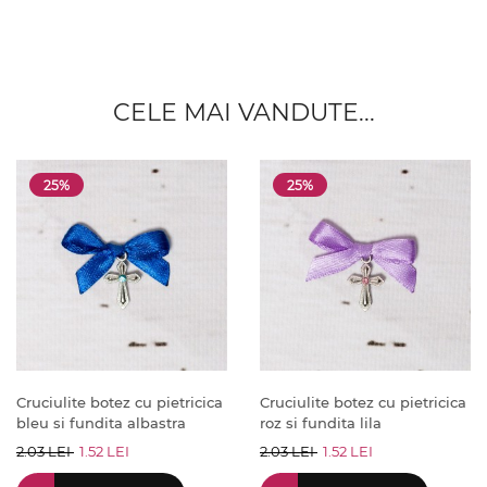
CELE MAI VANDUTE...
25%
25%
Cruciulite botez cu pietricica
Cruciulite botez cu pietricica
bleu si fundita albastra
roz si fundita lila
2.03 LEI
1.52 LEI
2.03 LEI
1.52 LEI