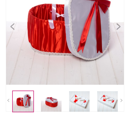
<
>
<
>