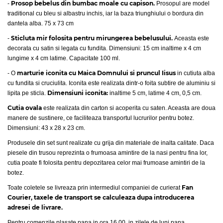
Prosop bebelus din bumbac moale cu capison.
-
Prosopul are model
traditional cu bleu si albastru inchis, iar la baza triunghiului o bordura din
dantela alba. 75 x 73 cm
Sticluta mir folosita pentru mirungerea bebelusului.
-
Aceasta este
decorata cu satin si legata cu fundita. Dimensiuni: 15 cm inaltime x 4 cm
lungime x 4 cm latime. Capacitate 100 ml.
marturie iconita cu Maica Domnului si pruncul Iisus
- O
in cutiuta alba
cu fundita si cruciulita. Iconita este realizata dintr-o foita subtire de aluminiu si
Dimensiuni iconita:
lipita pe sticla.
inaltime 5 cm, latime 4 cm, 0,5 cm.
Cutia ovala
este realizata din carton si acoperita cu saten. Aceasta are doua
manere de sustinere, ce faciliteaza transportul lucrurilor pentru botez.
Dimensiuni: 43 x 28 x 23 cm.
Produsele din set sunt realizate cu grija din materiale de inalta calitate. Daca
piesele din trusou reprezinta o frumoasa amintire de la nasi pentru fina lor,
cutia poate fi folosita pentru depozitarea celor mai frumoase amintiri de la
botez.
Fan
Toate coletele se livreaza prin intermediul companiei de curierat
Courier, taxele de transport se calculeaza dupa introducerea
adresei de livrare.
Pentru comenzile plasate pana in ora 16.00, in zilele de luni pana