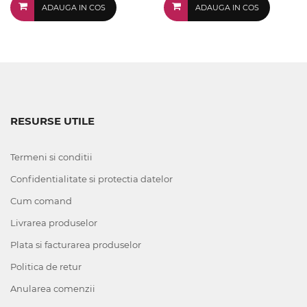
ADAUGA IN COS
ADAUGA IN COS
RESURSE UTILE
Termeni si conditii
Confidentialitate si protectia datelor
Cum comand
Livrarea produselor
Plata si facturarea produselor
Politica de retur
Anularea comenzii