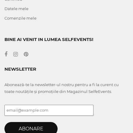
Datele mele
Comenzile mele
BINE AI VENIT IN LUMEA SELFEVENTS!
NEWSLETTER
Abonează-te la newsletter-ul nostru pentru a fi la curent cu
toate noutățile și promoțiile din Magazinul SelfeEvents.
ABONARE