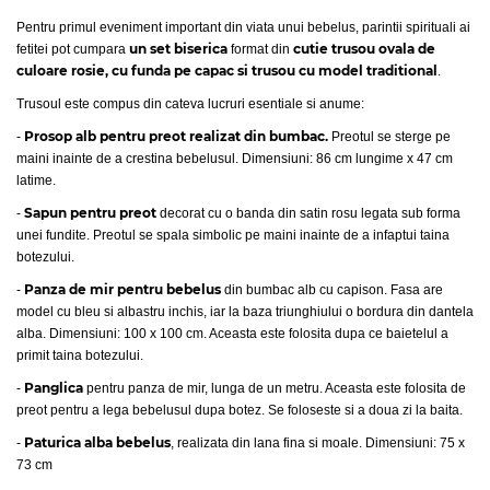
Pentru primul eveniment important din viata unui bebelus, parintii spirituali ai
un set biserica
cutie trusou ovala
de
fetitei pot cumpara
format din
culoare rosie, cu funda pe capac
si
trusou cu model traditional
.
Trusoul este compus din cateva lucruri esentiale si anume:
Prosop alb pentru preot realizat din bumbac.
-
Preotul se sterge pe
maini inainte de a crestina bebelusul. Dimensiuni: 86 cm lungime x 47 cm
latime.
Sapun pentru preot
-
decorat cu o banda din satin rosu legata sub forma
unei fundite. Preotul se spala simbolic pe maini inainte de a infaptui taina
botezului.
Panza de mir pentru bebelus
-
din bumbac alb cu capison. Fasa are
model cu bleu si albastru inchis, iar la baza triunghiului o bordura din dantela
alba. Dimensiuni: 100 x 100 cm. Aceasta este folosita dupa ce baietelul a
primit taina botezului.
Panglica
-
pentru panza de mir, lunga de un metru. Aceasta este folosita de
preot pentru a lega bebelusul dupa botez. Se foloseste si a doua zi la baita.
Paturica alba bebelus
-
, realizata din lana fina si moale. Dimensiuni: 75 x
73 cm