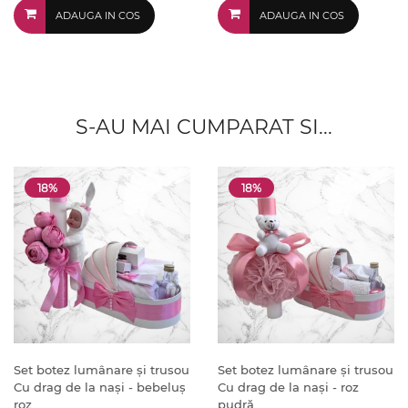
ADAUGA IN COS
ADAUGA IN COS
S-AU MAI CUMPARAT SI...
18%
18%
Set botez lumânare și trusou
Set botez lumânare și trusou
Cu drag de la nași - bebeluș
Cu drag de la nași - roz
roz
pudră