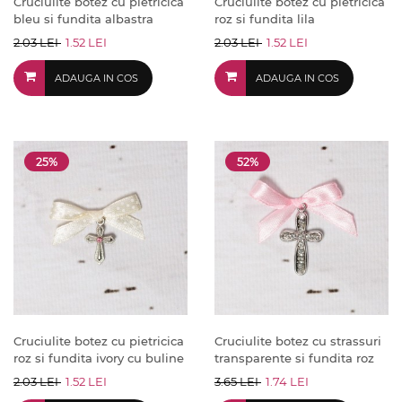
Cruciulite botez cu pietricica
Cruciulite botez cu pietricica
bleu si fundita albastra
roz si fundita lila
2.03 LEI
1.52 LEI
2.03 LEI
1.52 LEI
ADAUGA IN COS
ADAUGA IN COS
25%
52%
Cruciulite botez cu pietricica
Cruciulite botez cu strassuri
roz si fundita ivory cu buline
transparente si fundita roz
2.03 LEI
1.52 LEI
3.65 LEI
1.74 LEI