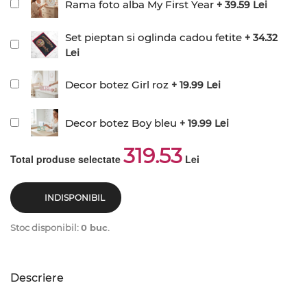
Rama foto alba My First Year
+ 39.59 Lei
Set pieptan si oglinda cadou fetite
+ 34.32
Lei
Decor botez Girl roz
+ 19.99 Lei
Decor botez Boy bleu
+ 19.99 Lei
319.53
Total produse selectate
Lei
INDISPONIBIL
Stoc disponibil:
0 buc
.
Descriere