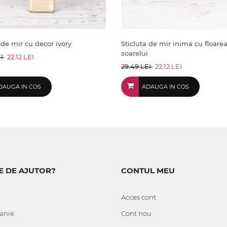
 de mir cu decor ivory
Sticluta de mir inima cu floarea
soarelui
EI
22.12 LEI
29.49 LEI
22.12 LEI
DAUGA IN COS
ADAUGA IN COS
E DE AJUTOR?
CONTUL MEU
Acces cont
anie
Cont nou