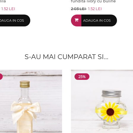
lila
fundita ivory cu buline
1.52 LEI
2.03 LEI
1.52 LEI
DAUGA IN COS
ADAUGA IN COS
S-AU MAI CUMPARAT SI...
25%