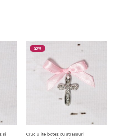
52%
z si
Cruciulite botez cu strassuri