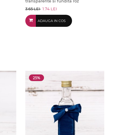
transparente si fundita roz
3.65 LEI
1.74 LEI
ADAUGA IN COS
25%