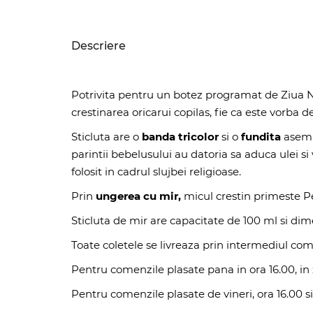
Descriere
Potrivita pentru un botez programat de Ziua Na
crestinarea oricarui copilas, fie ca este vorba d
Sticluta are o
banda tricolor
si o
fundita
asema
parintii bebelusului au datoria sa aduca ulei si vi
folosit in cadrul slujbei religioase.
Prin
ungerea cu mir,
micul crestin primeste Pe
Sticluta de mir are capacitate de 100 ml si d
Toate coletele se livreaza prin intermediul com
Pentru comenzile plasate pana in ora 16.00, in z
Pentru comenzile plasate de vineri, ora 16.00 si