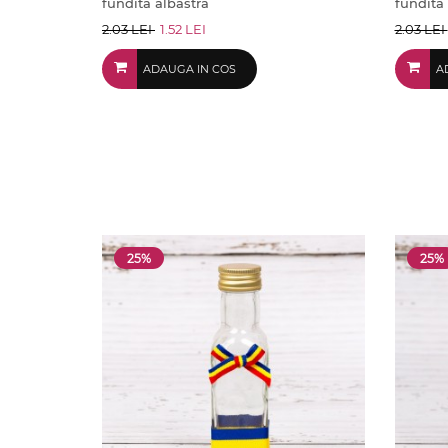
fundita albastra
fundita 
2.03 LEI
1.52 LEI
2.03 LEI
ADAUGA IN COS
A
25%
25%