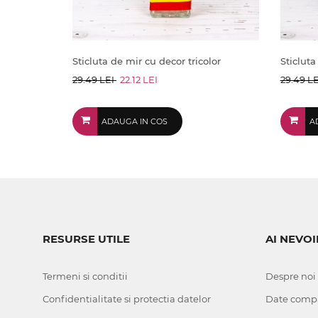
Sticluta de mir cu decor tricolor
Sticluta
29.49 LEI
22.12 LEI
29.49 L
ADAUGA IN COS
A
RESURSE UTILE
AI NEVOI
Termeni si conditii
Despre noi
Confidentialitate si protectia datelor
Date comp