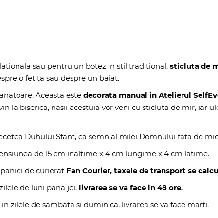
tionala sau pentru un botez in stil traditional,
sticluta de m
espre o fetita sau despre un baiat.
natoare. Aceasta este
decorata manual in Atelierul SelfEv
n la biserica, nasii acestuia vor veni cu sticluta de mir, iar ule
cetea Duhului Sfant, ca semn al milei Domnului fata de micu
imensiunea de 15 cm inaltime x 4 cm lungime x 4 cm latime.
paniei de curierat
Fan Courier, taxele de transport se calcu
ilele de luni pana joi,
livrarea se va face in 48 ore.
 in zilele de sambata si duminica, livrarea se va face marti.