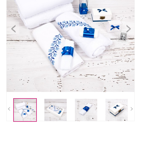
<
>
<
>