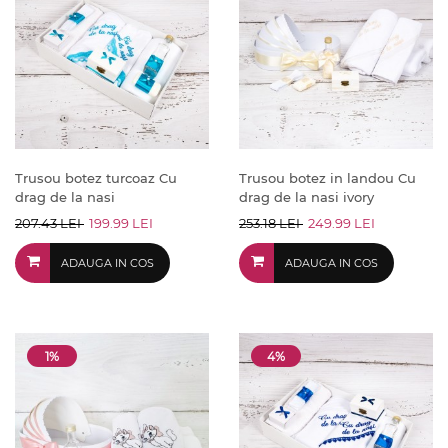
Trusou botez turcoaz Cu
Trusou botez in landou Cu
drag de la nasi
drag de la nasi ivory
207.43 LEI
199.99 LEI
253.18 LEI
249.99 LEI
ADAUGA IN COS
ADAUGA IN COS
1%
4%