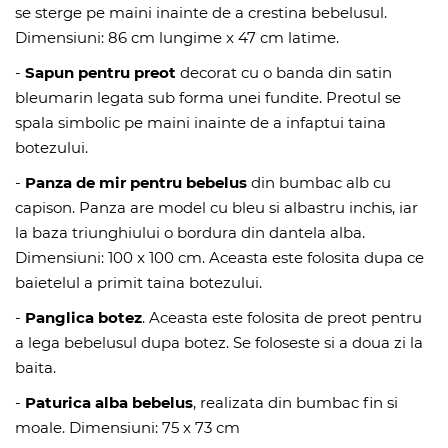
se sterge pe maini inainte de a crestina bebelusul.
Dimensiuni: 86 cm lungime x 47 cm latime.
-
Sapun pentru preot
decorat cu o banda din satin
bleumarin legata sub forma unei fundite. Preotul se
spala simbolic pe maini inainte de a infaptui taina
botezului.
-
Panza de mir pentru bebelus
din bumbac alb cu
capison. Panza are model cu bleu si albastru inchis, iar
la baza triunghiului o bordura din dantela alba.
Dimensiuni: 100 x 100 cm. Aceasta este folosita dupa ce
baietelul a primit taina botezului.
-
P
anglica botez
. Aceasta este folosita de preot pentru
a lega bebelusul dupa botez. Se foloseste si a doua zi la
baita.
-
Paturica alba bebelus
, realizata din bumbac fin si
moale. Dimensiuni: 75 x 73 cm