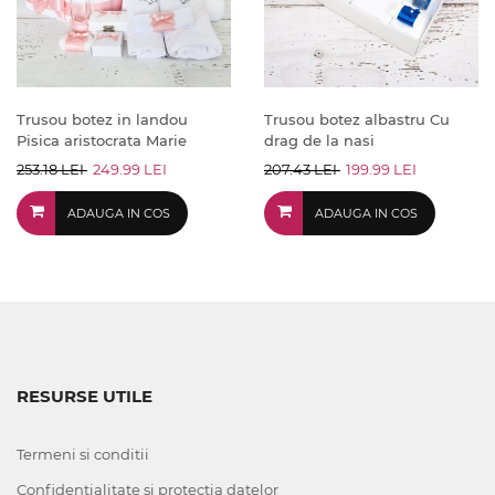
Trusou botez in landou
Trusou botez albastru Cu
Pisica aristocrata Marie
drag de la nasi
253.18 LEI
249.99 LEI
207.43 LEI
199.99 LEI
ADAUGA IN COS
ADAUGA IN COS
RESURSE UTILE
Termeni si conditii
Confidentialitate si protectia datelor