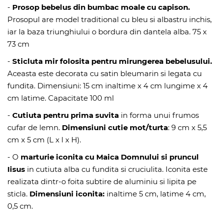
-
Prosop bebelus din bumbac moale cu capison.
Prosopul are model traditional cu bleu si albastru inchis,
iar la baza triunghiului o bordura din dantela alba. 75 x
73 cm
-
Sticluta mir folosita pentru mirungerea bebelusului.
Aceasta este decorata cu satin bleumarin si legata cu
fundita. Dimensiuni: 15 cm inaltime x 4 cm lungime x 4
cm latime. Capacitate 100 ml
-
Cutiuta pentru prima suvita
in forma unui frumos
cufar de lemn.
Dimensiuni cutie mot/turta
: 9 cm x 5,5
cm x 5 cm (L x l x H).
- O
marturie iconita cu Maica Domnului si pruncul
Iisus
in cutiuta alba cu fundita si cruciulita. Iconita este
realizata dintr-o foita subtire de aluminiu si lipita pe
sticla.
Dimensiuni iconita:
inaltime 5 cm, latime 4 cm,
0,5 cm.