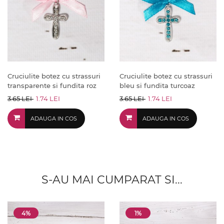
Cruciulite botez cu strassuri
Cruciulite botez cu strassuri
transparente si fundita roz
bleu si fundita turcoaz
3.65 LEI
1.74 LEI
3.65 LEI
1.74 LEI
ADAUGA IN COS
ADAUGA IN COS
S-AU MAI CUMPARAT SI...
4%
1%