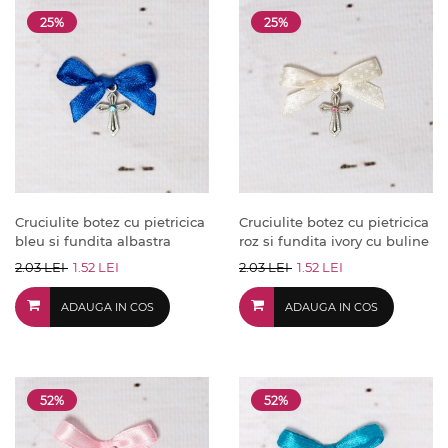
25%
25%
Cruciulite botez cu pietricica
Cruciulite botez cu pietricica
bleu si fundita albastra
roz si fundita ivory cu buline
2.03 LEI
1.52 LEI
2.03 LEI
1.52 LEI
ADAUGA IN COS
ADAUGA IN COS
52%
52%