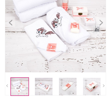
<
>
<
>