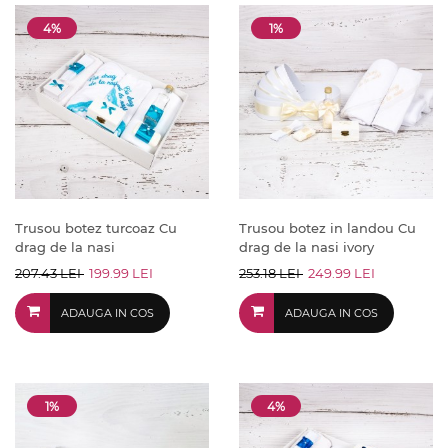
4%
1%
Trusou botez turcoaz Cu
Trusou botez in landou Cu
drag de la nasi
drag de la nasi ivory
207.43 LEI
199.99 LEI
253.18 LEI
249.99 LEI
ADAUGA IN COS
ADAUGA IN COS
1%
4%