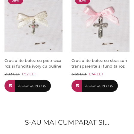
25%
52%
Cruciulite botez cu pietricica
Cruciulite botez cu strassuri
roz si fundita ivory cu buline
transparente si fundita roz
2.03 LEI
1.52 LEI
3.65 LEI
1.74 LEI
ADAUGA IN COS
ADAUGA IN COS
S-AU MAI CUMPARAT SI...