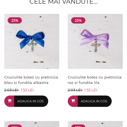
CELE MAI VANDUTE...
25%
25%
Cruciulite botez cu pietricica
Cruciulite botez cu pietricica
bleu si fundita albastra
roz si fundita lila
2.03 LEI
1.52 LEI
2.03 LEI
1.52 LEI
ADAUGA IN COS
ADAUGA IN COS