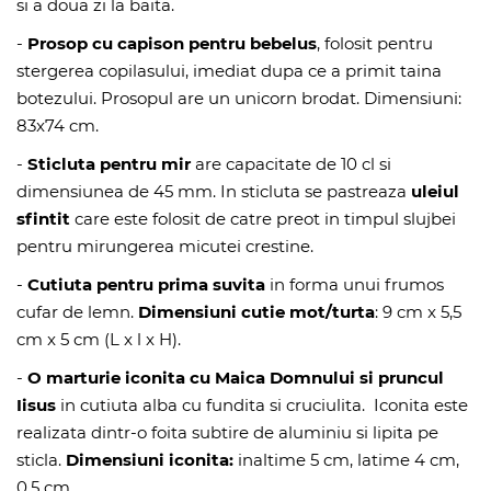
si a doua zi la baita.
-
Prosop cu capison pentru bebelus
, folosit pentru
stergerea copilasului, imediat dupa ce a primit taina
botezului. Prosopul are un unicorn brodat. Dimensiuni:
83x74 cm.
-
Sticluta pentru mir
are capacitate de 10 cl si
dimensiunea de 45 mm. In sticluta se pastreaza
uleiul
sfintit
care este folosit de catre preot in timpul slujbei
pentru mirungerea micutei crestine.
-
Cutiuta pentru prima suvita
in forma unui frumos
cufar de lemn.
Dimensiuni cutie mot/turta
: 9 cm x 5,5
cm x 5 cm (L x l x H).
-
O marturie iconita cu Maica Domnului si pruncul
Iisus
in cutiuta alba cu fundita si cruciulita. Iconita este
realizata dintr-o foita subtire de aluminiu si lipita pe
sticla.
Dimensiuni iconita:
inaltime 5 cm, latime 4 cm,
0,5 cm.