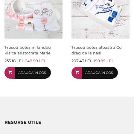
Trusou botez in landou
Trusou botez albastru Cu
Pisica aristocrata Marie
drag de la nasi
253.18 LEI
249.99 LEI
207.43 LEI
199.99 LEI
ADAUGA IN COS
ADAUGA IN COS
RESURSE UTILE