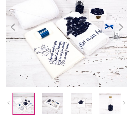
<
>
<
>