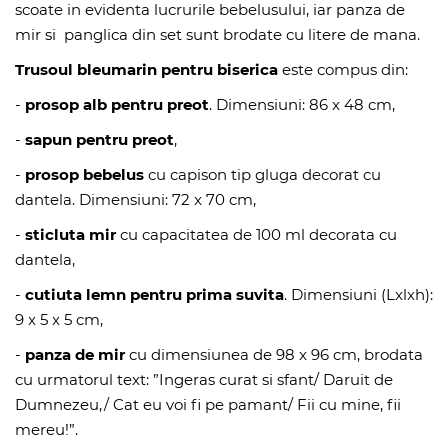
scoate in evidenta lucrurile bebelusului, iar panza de
mir si panglica din set sunt brodate cu litere de mana.
Trusoul bleumarin pentru biserica
este compus din:
-
prosop alb pentru preot
. Dimensiuni: 86 x 48 cm,
-
sapun pentru preot
,
-
prosop bebelus
cu capison tip gluga decorat cu
dantela. Dimensiuni: 72 x 70 cm,
-
sticluta mir
cu capacitatea de 100 ml decorata cu
dantela,
-
cutiuta lemn pentru prima suvita
. Dimensiuni (Lxlxh):
9 x 5 x 5 cm,
-
panza de mir
cu dimensiunea de 98 x 96 cm, brodata
cu urmatorul text: ”Ingeras curat si sfant/ Daruit de
Dumnezeu,/ Cat eu voi fi pe pamant/ Fii cu mine, fii
mereu!”.