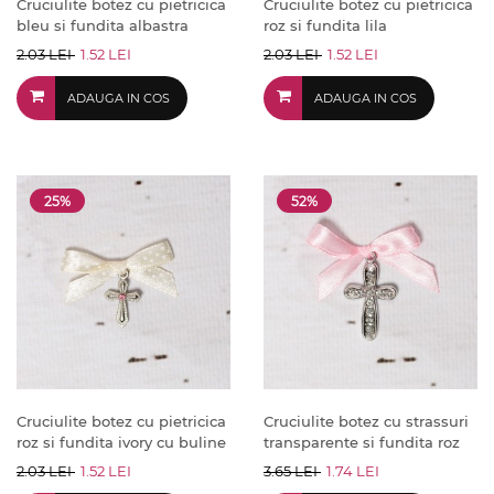
Cruciulite botez cu pietricica
Cruciulite botez cu pietricica
bleu si fundita albastra
roz si fundita lila
2.03 LEI
1.52 LEI
2.03 LEI
1.52 LEI
ADAUGA IN COS
ADAUGA IN COS
25%
52%
Cruciulite botez cu pietricica
Cruciulite botez cu strassuri
roz si fundita ivory cu buline
transparente si fundita roz
2.03 LEI
1.52 LEI
3.65 LEI
1.74 LEI