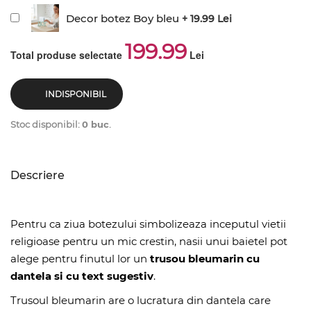
Decor botez Boy bleu
+ 19.99 Lei
199.99
Total produse selectate
Lei
INDISPONIBIL
Stoc disponibil:
0 buc
.
Descriere
Pentru ca ziua botezului simbolizeaza inceputul vietii
religioase pentru un mic crestin, nasii unui baietel pot
alege pentru finutul lor un
trusou bleumarin cu
dantela si cu text sugestiv
.
Trusoul bleumarin are o lucratura din dantela care