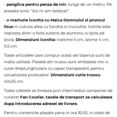
-
panglica pentru panza de mir
, lunga de un metru. Pe
aceasta scrie: ”Azi m-am botezat”.
-
o marturie iconita cu Maica Domnului si pruncul
Iisus
in cutiuta alba cu fundita si cruciulita. Iconita este
realizata dintr-o foita subtire de aluminiu si lipita pe
sticla.
Dimensiuni iconita:
inaltime 5 cm, latime 4 cm,
0,5 cm.
Toate articolele care compun acest set biserica sunt de
inalta calitate. Piesele din trusou sunt ambalate intr-o
cutie dreptunghiulara cu capac transparent, pentru
vizualizarea produselor.
Dimensiuni cutie trusou
:
40x25 cm.
Toate coletele se livreaza prin intermediul companiei de
curierat
Fan Courier, taxele de transport se calculeaza
dupa introducerea adresei de livrare.
Pentru comenzile plasate pana in ora 16.00, in zilele de