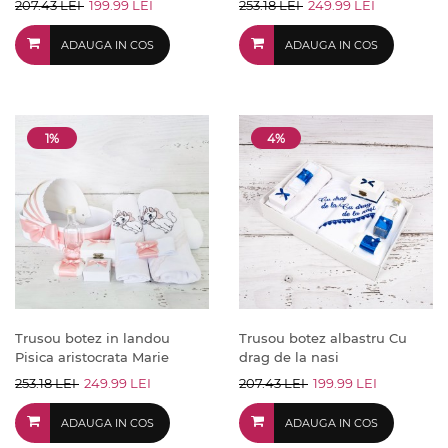
207.43 LEI
199.99 LEI
253.18 LEI
249.99 LEI
ADAUGA IN COS
ADAUGA IN COS
1%
4%
Trusou botez in landou
Trusou botez albastru Cu
Pisica aristocrata Marie
drag de la nasi
253.18 LEI
249.99 LEI
207.43 LEI
199.99 LEI
ADAUGA IN COS
ADAUGA IN COS