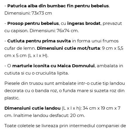
-
Paturica alba din bumbac fin pentru bebelus
.
Dimensiuni: 73x73 cm
-
Prosop pentru bebelus
, cu
ingeras brodat
, prevazut
cu capison. Dimensiuni: 76x74 cm.
-
Cutiuta pentru prima suvita
in forma unui frumos
cufar de lemn.
Dimensiuni cutie mot/turta
: 9 cm x 5,5
cm x 5 cm (L x l x H).
- O
marturie iconita cu Maica Domnului
, ambalata in
cutiuta si cu o cruciulita lipita.
Piesele din trusou sunt ambalate intr-o cutie tip landou
decorata cu o banda roz, o funda mare si suzeta roz din
plastic.
Dimensiuni cutie landou
(L x l x h): 34 cm x 19 cm x 7
cm. Inaltime landou desfacut: 20 cm.
Toate coletele se livreaza prin intermediul companiei de