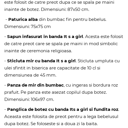
este folosit de catre preot dupa ce se spala pe maini
inainte de botez. Dimensiuni: 87x50 cm.
-
Paturica alba
din bumbac fin pentru bebelus.
Dimensiuni: 75x75 cm
-
Sapun infasurat in banda It s a girl
. Acesta este folosit
de catre preot care se spala pe maini in mod simbolic
inainte de ceremonia religioasa.
-
Sticluta mir cu banda It s a girl
. Sticluta umpluta cu
ulei sfintit in biserica are capacitate de 10 cl si
dimensiunea de 45 mm.
-
Panza de mir din bumbac
, cu ingeras si bordura roz
prafuit. Pe panza este asezat copilul dupa botez.
Dimensiuni: 106x97 cm.
-
Panglica de botez cu banda Its a girl si fundita roz
.
Aceasta este folosita de preot pentru a lega bebelusul
dupa botez. Se foloseste si a doua zi la baita.