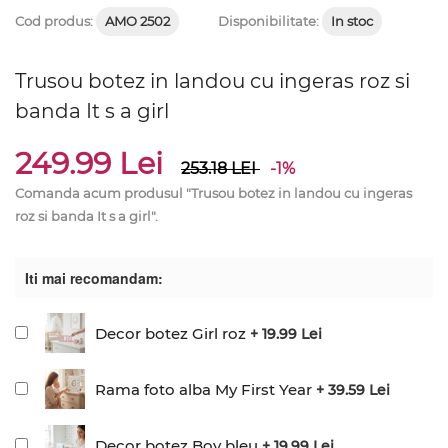
Cod produs:
AMO 2502
Disponibilitate:
In stoc
Trusou botez in landou cu ingeras roz si
banda It s a girl
249.99 Lei
253.18
LEI
-1%
Comanda acum produsul "Trusou botez in landou cu ingeras
roz si banda It s a girl".
Iti mai recomandam:
Decor botez Girl roz
+ 19.99 Lei
Rama foto alba My First Year
+ 39.59 Lei
Decor botez Boy bleu
+ 19.99 Lei