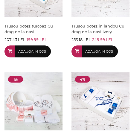
Trusou botez turcoaz Cu
Trusou botez in landou Cu
drag de la nasi
drag de la nasi ivory
207.43 LEI
199.99 LEI
253.18 LEI
249.99 LEI
ADAUGA IN COS
ADAUGA IN COS
1%
4%