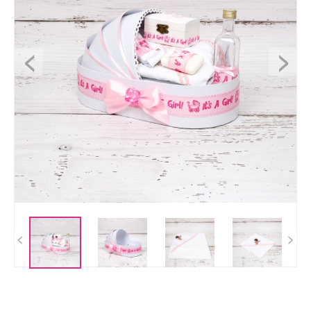
<
>
<
>