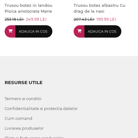
Trusou botez in landou
Trusou botez albastru Cu
Pisica aristocrata Marie
drag de la nasi
253.18 LEI
249.99 LEI
207.43 LEI
199.99 LEI
ADAUGA IN COS
ADAUGA IN COS
RESURSE UTILE
Termeni si conditii
Confidentialitate si protectia datelor
Cum comand
Livrarea produselor