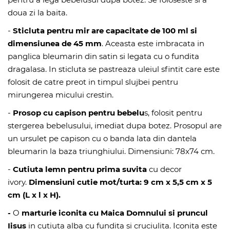
doua zi la baita.
-
Sticluta pentru mir are capacitate de 100 ml si
dimensiunea de 45 mm
. Aceasta este imbracata in
panglica bleumarin din satin si legata cu o fundita
dragalasa. In sticluta se pastreaza uleiul sfintit care este
folosit de catre preot in timpul slujbei pentru
mirungerea micului crestin.
-
Prosop cu capison pentru bebelu
s
, folosit pentru
stergerea bebelusului, imediat dupa botez. Prosopul are
un ursulet pe capison cu o banda lata din dantela
bleumarin la baza triunghiului. Dimensiuni: 78x74 cm.
-
Cutiuta lemn pentru prima suvita
cu decor
ivory.
Dimensiuni cutie mot/turta
: 9 cm x 5,5 cm x 5
cm (L x l x H).
-
O
marturie iconita cu Maica Domnului si pruncul
Iisus
in cutiuta alba cu fundita si cruciulita. Iconita este