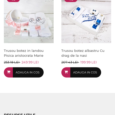
Trusou botez in landou
Trusou botez albastru Cu
Pisica aristocrata Marie
drag de la nasi
253.18 LEI
249.99 LEI
207.43 LEI
199.99 LEI
ADAUGA IN COS
ADAUGA IN COS
RESURSE UTILE