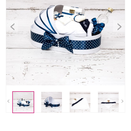
<
>
<
>