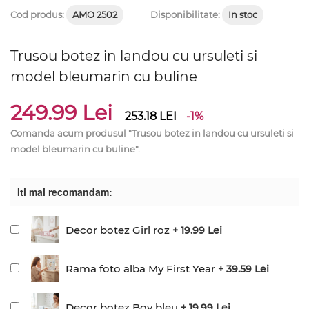
Cod produs:
AMO 2502
Disponibilitate:
In stoc
Trusou botez in landou cu ursuleti si
model bleumarin cu buline
249.99 Lei
253.18
LEI
-1%
Comanda acum produsul "Trusou botez in landou cu ursuleti si
model bleumarin cu buline".
Iti mai recomandam:
Decor botez Girl roz
+ 19.99 Lei
Rama foto alba My First Year
+ 39.59 Lei
Decor botez Boy bleu
+ 19.99 Lei