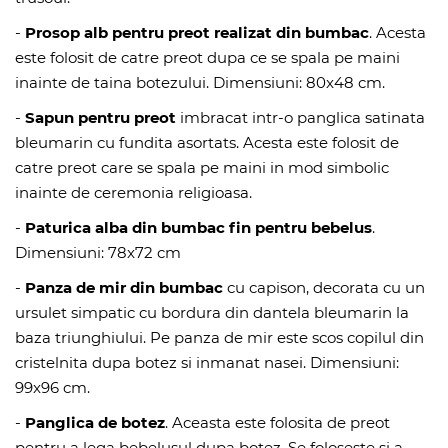
-
Prosop alb pentru preot realizat din bumbac
. Acesta
este folosit de catre preot dupa ce se spala pe maini
inainte de taina botezului. Dimensiuni: 80x48 cm.
-
Sapun pentru preot
imbracat intr-o panglica satinata
bleumarin cu fundita asortats. Acesta este folosit de
catre preot care se spala pe maini in mod simbolic
inainte de ceremonia religioasa.
-
Paturica alba din bumbac fin pentru bebelus
.
Dimensiuni: 78x72 cm
-
Panza de mir din bumbac
cu capison
, decorata cu un
ursulet simpatic cu bordura din dantela bleumarin la
baza triunghiului. Pe panza de mir este scos copilul din
cristelnita dupa botez si inmanat nasei. Dimensiuni:
99x96 cm.
-
P
anglica de botez
. Aceasta este folosita de preot
pentru a lega bebelusul dupa botez. Se foloseste si a