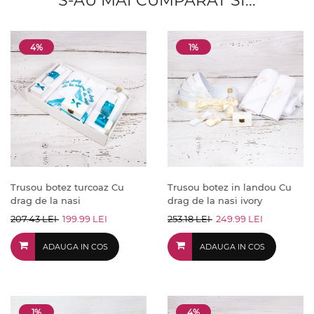
S-AU MAI CUMPARAT SI...
4%
1%
Trusou botez turcoaz Cu
Trusou botez in landou Cu
drag de la nasi
drag de la nasi ivory
207.43 LEI
199.99 LEI
253.18 LEI
249.99 LEI
ADAUGA IN COS
ADAUGA IN COS
1%
4%