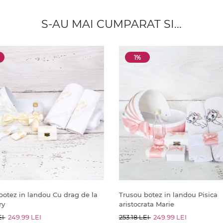
S-AU MAI CUMPARAT SI...
1%
botez in landou Cu drag de la
Trusou botez in landou Pisica
ry
aristocrata Marie
EI
249.99 LEI
253.18 LEI
249.99 LEI