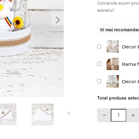
Comanda acum produsu
soarelui".
>
Iti mai recomanda
Decor b
Rama fo
Decor 
Total produse sele
>