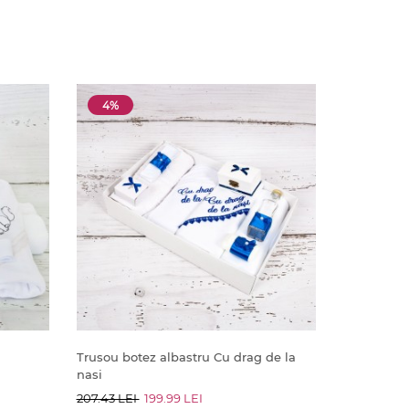
4%
Trusou botez albastru Cu drag de la
nasi
207.43 LEI
199.99 LEI