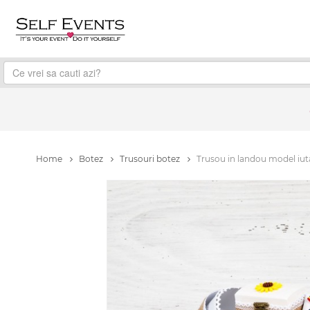
Home
Botez
Trusouri botez
Trusou in landou model iuta,