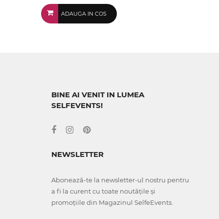
ADAUGA IN COS
BINE AI VENIT IN LUMEA
SELFEVENTS!
NEWSLETTER
Abonează-te la newsletter-ul nostru pentru
a fi la curent cu toate noutățile și
promoțiile din Magazinul SelfeEvents.