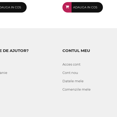
DAUGA IN COS
ADAUGA IN COS
E DE AJUTOR?
CONTUL MEU
Acces cont
anie
Cont nou
Datele mele
Comenzile mele