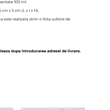
acitate 100 ml.
5 cm x 5 cm (L x l x H).
ita este realizata dintr-o foita subtire de
leaza dupa introducerea adresei de livrare.