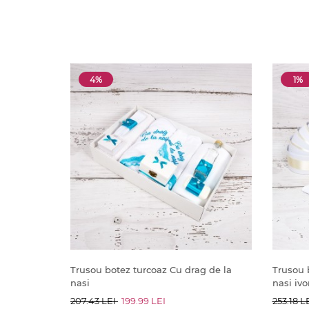
4%
1%
Trusou botez turcoaz Cu drag de la
Trusou 
nasi
nasi ivo
207.43 LEI
199.99 LEI
253.18 L