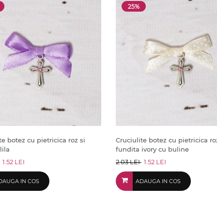
25%
te botez cu pietricica roz si
Cruciulite botez cu pietricica ro
lila
fundita ivory cu buline
1.52 LEI
2.03 LEI
1.52 LEI
DAUGA IN COS
ADAUGA IN COS