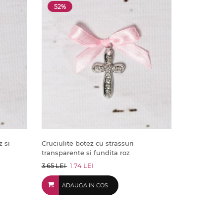
52%
z si
Cruciulite botez cu strassuri
transparente si fundita roz
3.65 LEI
1.74 LEI
ADAUGA IN COS