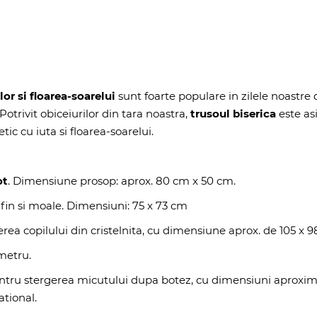
olor si floarea-soarelui
sunt foarte populare in zilele noastre da
 Potrivit obiceiurilor din tara noastra,
trusoul biserica
este asi
etic cu iuta si floarea-soarelui.
ot
. Dimensiune prosop: aprox. 80 cm x 50 cm.
 fin si moale. Dimensiuni: 75 x 73 cm
terea copilului din cristelnita, cu dimensiune aprox. de 105 x
metru.
entru stergerea micutului dupa botez, cu dimensiuni aproxim
ational.