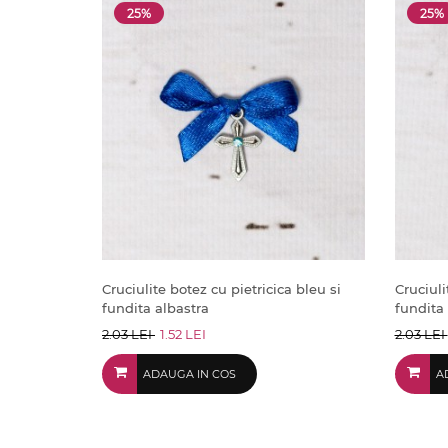
25%
25%
Cruciulite botez cu pietricica bleu si
Cruciuli
fundita albastra
fundita 
2.03 LEI
1.52 LEI
2.03 LEI
ADAUGA IN COS
A