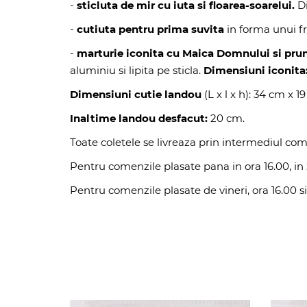
-
sticluta de mir cu iuta si floarea-soarelui.
Di
-
cutiuta pentru prima suvita
in forma unui f
-
marturie iconita cu Maica Domnului si prun
aluminiu si lipita pe sticla.
Dimensiuni iconita
Dimensiuni cutie landou
(L x l x h): 34 cm x 1
Inaltime landou desfacut:
20 cm.
Toate coletele se livreaza prin intermediul com
Pentru comenzile plasate pana in ora 16.00, in z
Pentru comenzile plasate de vineri, ora 16.00 si