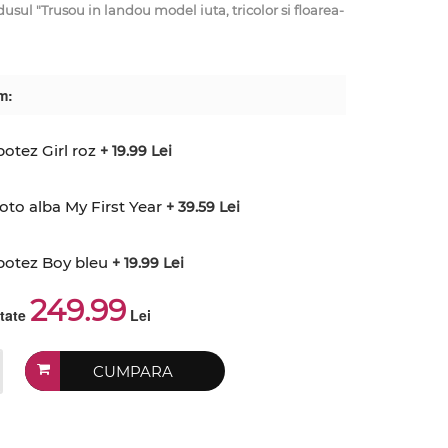
l "Trusou in landou model iuta, tricolor si floarea-
m:
otez Girl roz
+ 19.99 Lei
to alba My First Year
+ 39.59 Lei
botez Boy bleu
+ 19.99 Lei
249.99
ctate
Lei
CUMPARA