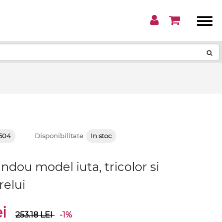
!
504
Disponibilitate:
In stoc
andou model iuta, tricolor si
relui
ei
253.18
LEI
-1%