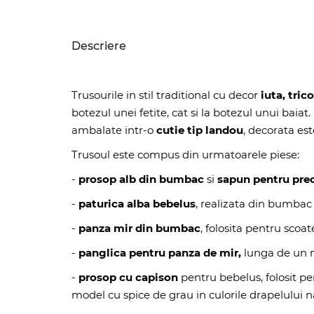
Descriere
Trusourile in stil traditional cu decor
iuta, tric
botezul unei fetite, cat si la botezul unui baiat.
ambalate intr-o
cutie tip landou
, decorata est
Trusoul este compus din urmatoarele piese:
-
prosop alb din bumbac
si
sapun pentru pre
-
p
aturica alba bebelus
, realizata din bumbac
-
panza mir din bumbac
, folosita pentru scoa
-
panglica pentru panza de mir,
lunga de un 
-
prosop cu capison
pentru bebelus, folosit p
model cu spice de grau in culorile drapelului n