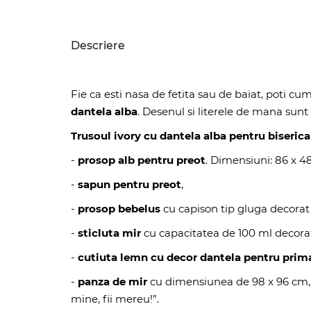
Descriere
Fie ca esti nasa de fetita sau de baiat, poti c
dantela alba
. Desenul si literele de mana sun
Trusoul ivory cu dantela alba pentru biserica
-
prosop alb pentru preot
. Dimensiuni: 86 x 4
-
sapun pentru preot
,
-
prosop bebelus
cu capison tip gluga decorat
-
sticluta mir
cu capacitatea de 100 ml decora
-
cutiuta lemn cu decor dantela pentru prim
-
panza de mir
cu dimensiunea de 98 x 96 cm, b
mine, fii mereu!”.