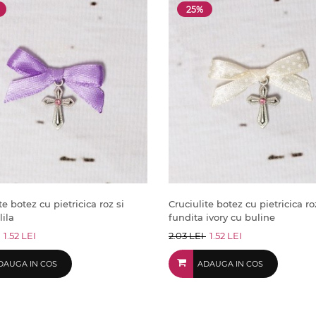
25%
te botez cu pietricica roz si
Cruciulite botez cu pietricica ro
lila
fundita ivory cu buline
1.52 LEI
2.03 LEI
1.52 LEI
DAUGA IN COS
ADAUGA IN COS