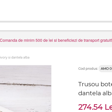
Comanda de minim 500 de lei si beneficiezi de transport gratuit
vory si dantela alba
Cod produs:
AMO 0
Trusou bote
dantela alb
274.54 L