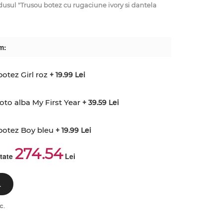
ul "Trusou botez cu rugaciune ivory si dantela
m:
otez Girl roz
+ 19.99 Lei
to alba My First Year
+ 39.59 Lei
botez Boy bleu
+ 19.99 Lei
274.54
ctate
Lei
L
c
.