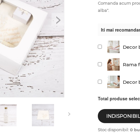
Comanda acum produs
alba".
>
Iti mai recomanda
Decor b
Rama fo
Decor 
Total produse sele
>
INDISPONIBI
Stoc disponibil:
0 bu