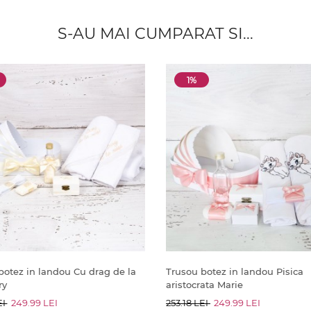
S-AU MAI CUMPARAT SI...
1%
botez in landou Cu drag de la
Trusou botez in landou Pisica
ry
aristocrata Marie
EI
249.99 LEI
253.18 LEI
249.99 LEI