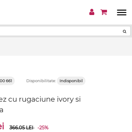
!
00 661
Disponibilitate:
Indisponibil
z cu rugaciune ivory si
a
ei
366.05
LEI
-25%