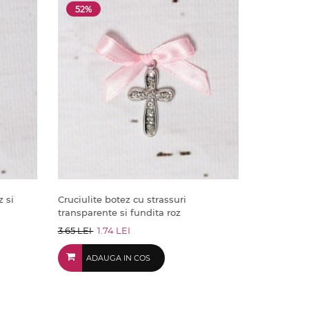
52%
z si
Cruciulite botez cu strassuri
transparente si fundita roz
3.65 LEI
1.74 LEI
ADAUGA IN COS