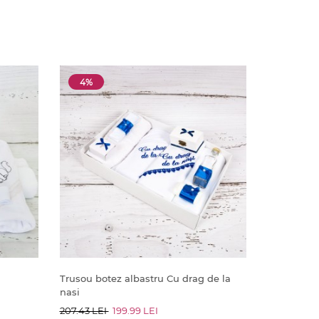
4%
Trusou botez albastru Cu drag de la
nasi
207.43 LEI
199.99 LEI