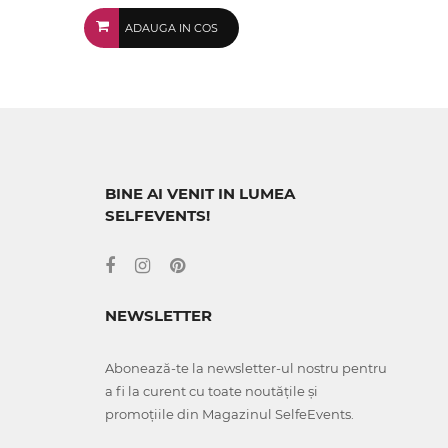
ADAUGA IN COS
BINE AI VENIT IN LUMEA
SELFEVENTS!
NEWSLETTER
Abonează-te la newsletter-ul nostru pentru
a fi la curent cu toate noutățile și
promoțiile din Magazinul SelfeEvents.