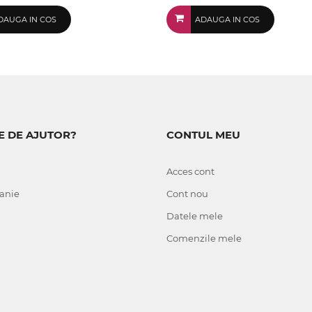
DAUGA IN COS
ADAUGA IN COS
E DE AJUTOR?
CONTUL MEU
Acces cont
anie
Cont nou
Datele mele
Comenzile mele