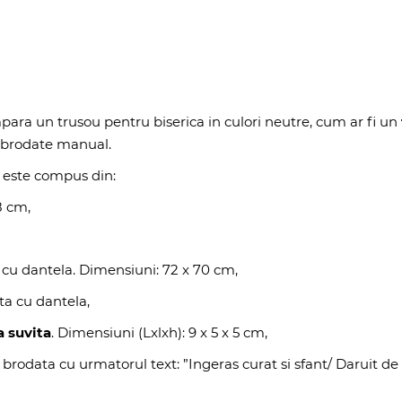
umpara un trusou pentru biserica in culori neutre, cum ar fi un
t brodate manual.
este compus din:
8 cm,
 cu dantela. Dimensiuni: 72 x 70 cm,
ta cu dantela,
a suvita
. Dimensiuni (Lxlxh): 9 x 5 x 5 cm,
rodata cu urmatorul text: ”Ingeras curat si sfant/ Daruit de