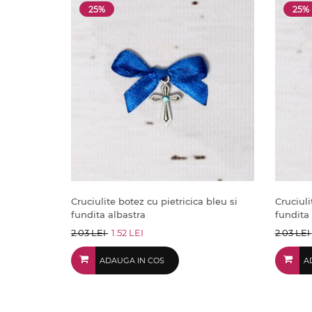
25%
25%
Cruciulite botez cu pietricica bleu si
Cruciuli
fundita albastra
fundita 
2.03 LEI
1.52 LEI
2.03 LEI
ADAUGA IN COS
A