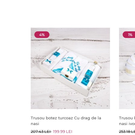
4%
1%
Trusou botez turcoaz Cu drag de la
Trusou 
nasi
nasi ivo
207.43 LEI
199.99 LEI
253.18 L