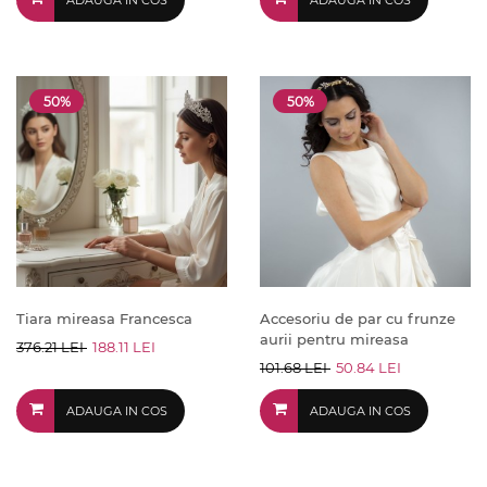
ADAUGA IN COS
ADAUGA IN COS
50%
50%
Tiara mireasa Francesca
Accesoriu de par cu frunze
aurii pentru mireasa
376.21 LEI
188.11 LEI
101.68 LEI
50.84 LEI
ADAUGA IN COS
ADAUGA IN COS