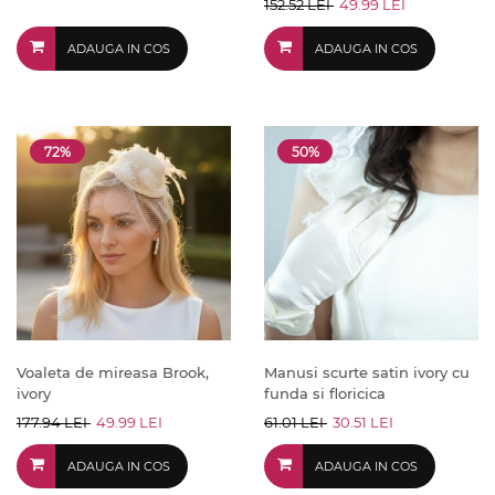
152.52 LEI
49.99 LEI
ADAUGA IN COS
ADAUGA IN COS
72%
50%
Voaleta de mireasa Brook,
Manusi scurte satin ivory cu
ivory
funda si floricica
177.94 LEI
49.99 LEI
61.01 LEI
30.51 LEI
ADAUGA IN COS
ADAUGA IN COS