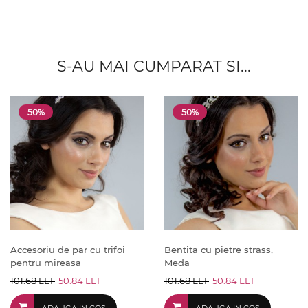
S-AU MAI CUMPARAT SI...
50%
50%
Accesoriu de par cu trifoi
Bentita cu pietre strass,
pentru mireasa
Meda
101.68 LEI
50.84 LEI
101.68 LEI
50.84 LEI