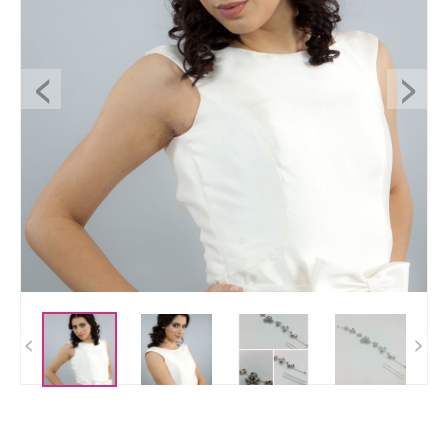
<
>
<
>