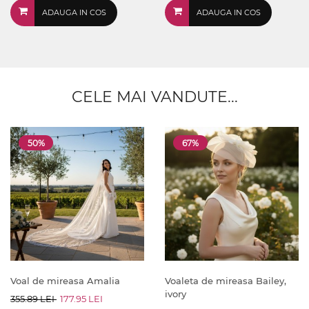
ADAUGA IN COS
ADAUGA IN COS
CELE MAI VANDUTE...
50%
67%
Voal de mireasa Amalia
Voaleta de mireasa Bailey,
ivory
355.89 LEI
177.95 LEI