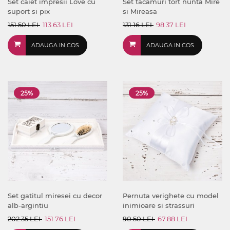
Set caiet impresii Love cu
Set tacamuri tort nunta Mire
suport si pix
si Mireasa
151.50 LEI
113.63 LEI
131.16 LEI
98.37 LEI
ADAUGA IN COS
ADAUGA IN COS
25%
25%
Set gatitul miresei cu decor
Pernuta verighete cu model
alb-argintiu
inimioare si strassuri
202.35 LEI
151.76 LEI
90.50 LEI
67.88 LEI