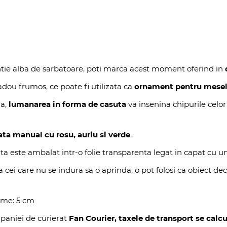
ntie alba de sarbatoare, poti marca acest moment oferind in
dou frumos, ce poate fi utilizata ca
ornament pentru mesele 
na,
lumanarea in forma de casuta
va insenina chipurile celor
ata manual cu rosu, auriu si verde
.
a este ambalat intr-o folie transparenta legat in capat cu un
a cei care nu se indura sa o aprinda, o pot folosi ca obiect de
time: 5 cm
paniei de curierat
Fan Courier, taxele de transport se calcu