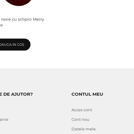
osie cu sclipici Merry
as
I
DAUGA IN COS
E DE AJUTOR?
CONTUL MEU
Acces cont
anie
Cont nou
Datele mele