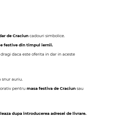
dar de Craciun
cadouri simbolice.
festive din timpul iernii.
 dragi daca este oferita in dar in aceste
 snur auriu.
corativ pentru
masa festiva de Craciun
sau
leaza dupa introducerea adresei de livrare.