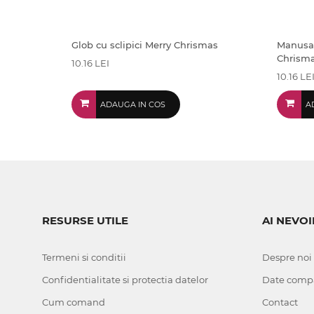
Glob cu sclipici Merry Chrismas
Manusa r
Chrism
10.16 LEI
10.16 LE
ADAUGA IN COS
A
RESURSE UTILE
AI NEVOI
Termeni si conditii
Despre noi
Confidentialitate si protectia datelor
Date comp
Cum comand
Contact