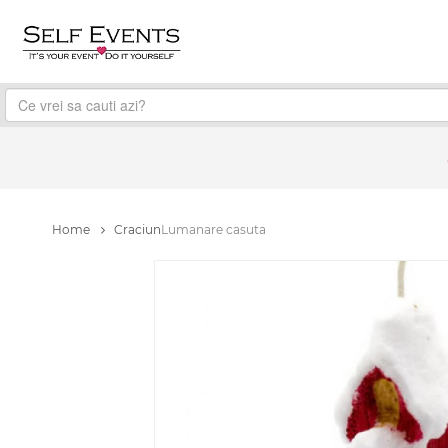
Home
Craciun
Lumanare casuta