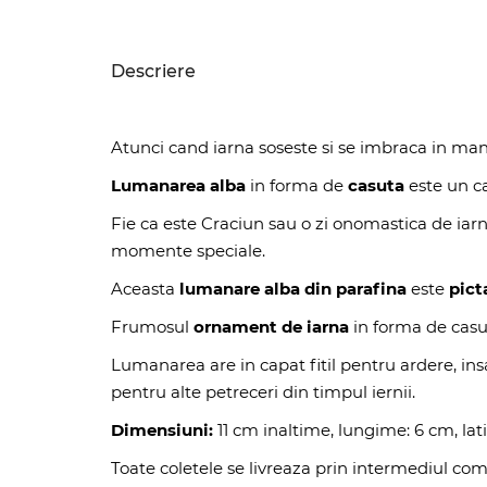
Descriere
Atunci cand iarna soseste si se imbraca in ma
Lumanarea alba
in forma de
casuta
este un ca
Fie ca este Craciun sau o zi onomastica de iar
momente speciale.
Aceasta
lumanare alba din parafina
este
pict
Frumosul
ornament de iarna
in forma de casut
Lumanarea are in capat fitil pentru ardere, ins
pentru alte petreceri din timpul iernii.
Dimensiuni:
11 cm inaltime, lungime: 6 cm, la
Toate coletele se livreaza prin intermediul com