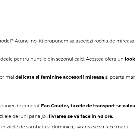
odel? Atunci noi iti propunem sa asociezi rochia de mireas
ideale pentru nuntile din sezonul cald. Acestea ofera un
look
elor mai
delicate si feminine accesorii mireasa
si poarta man
paniei de curierat
Fan Courier, taxele de transport se calcu
ilele de luni pana joi,
livrarea se va face in 48 ore.
 in zilele de sambata si duminica, livrarea se va face marti.