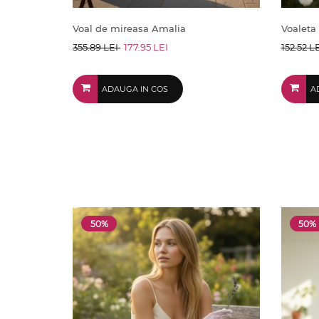
Voal de mireasa Amalia
Voaleta 
355.89 LEI
177.95 LEI
152.52 L
ADAUGA IN COS
A
50%
50%