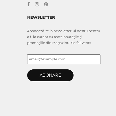
NEWSLETTER
Abonează-te la newsletter-ul nostru pentru
a fi la curent cu toate noutățile și
promoțiile din Magazinul SelfeEvents.
ABONARE