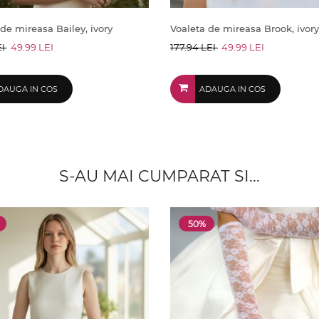
de mireasa Bailey, ivory
Voaleta de mireasa Brook, ivory
EI
49.99 LEI
177.94 LEI
49.99 LEI
DAUGA IN COS
ADAUGA IN COS
S-AU MAI CUMPARAT SI...
50%