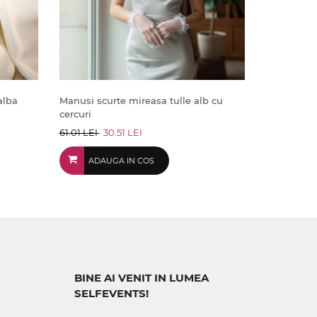
alba
Manusi scurte mireasa tulle alb cu
cercuri
61.01 LEI
30.51 LEI
ADAUGA IN COS
BINE AI VENIT IN LUMEA
SELFEVENTS!