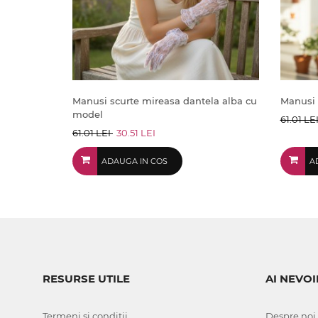
Manusi scurte mireasa dantela alba cu
Manusi s
model
61.01 LE
61.01 LEI
30.51 LEI
ADAUGA IN COS
A
RESURSE UTILE
AI NEVOI
Termeni si conditii
Despre noi