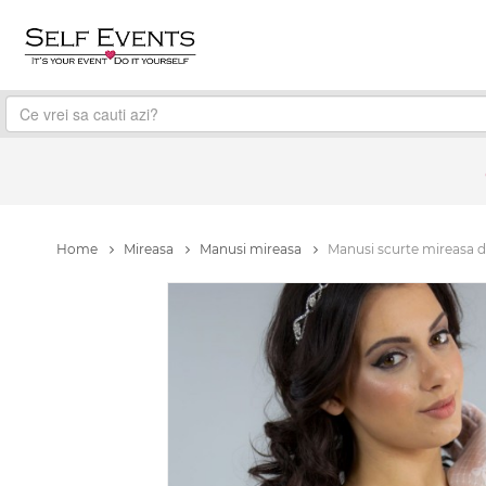
Home
Mireasa
Manusi mireasa
Manusi scurte mireasa d