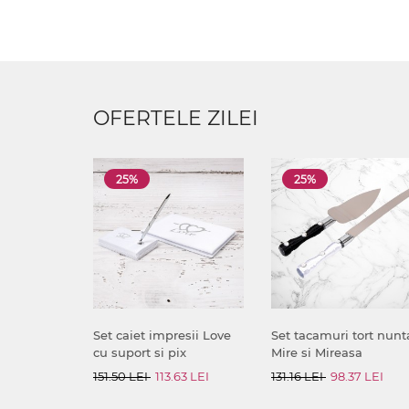
OFERTELE ZILEI
25%
25%
Set caiet impresii Love
Set tacamuri tort nunt
cu suport si pix
Mire si Mireasa
151.50 LEI
113.63 LEI
131.16 LEI
98.37 LEI