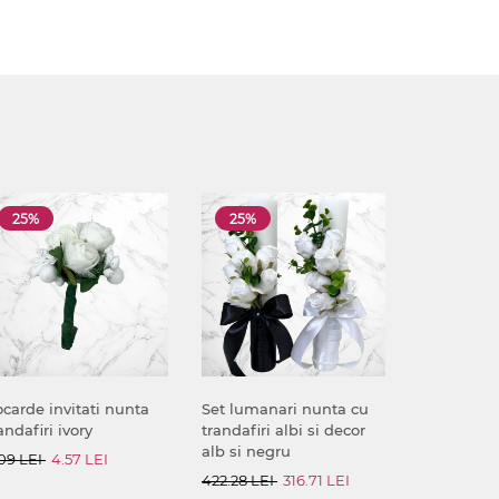
25%
25%
carde invitati nunta
Set lumanari nunta cu
andafiri ivory
trandafiri albi si decor
alb si negru
09 LEI
4.57 LEI
422.28 LEI
316.71 LEI