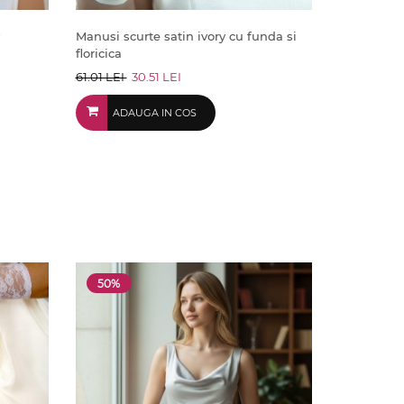
Manusi scurte satin ivory cu funda si
floricica
61.01 LEI
30.51 LEI
ADAUGA IN COS
50%