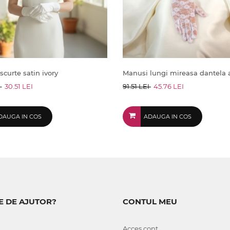
curte satin ivory
Manusi lungi mireasa dantela 
I
30.51 LEI
91.51 LEI
45.76 LEI
DAUGA IN COS
ADAUGA IN COS
E DE AJUTOR?
CONTUL MEU
Acces cont