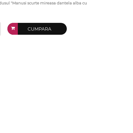
sul "Manusi scurte mireasa dantela alba cu
CUMPARA