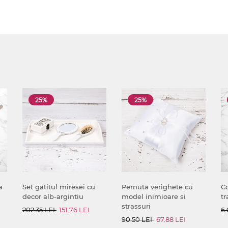
25%
25%
a
Set gatitul miresei cu
Pernuta verighete cu
Co
decor alb-argintiu
model inimioare si
tr
strassuri
202.35 LEI
151.76 LEI
6.
90.50 LEI
67.88 LEI