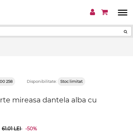
!
00 258
Disponibilitate:
Stoc limitat
rte mireasa dantela alba cu
61.01
LEI
-50%