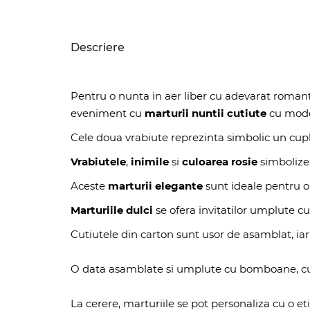
Descriere
Pentru o nunta in aer liber cu adevarat romantic
eveniment cu
marturii nuntii cutiute
cu mod
Cele doua vrabiute reprezinta simbolic un cupl
Vrabiutele
,
inimile
si
culoarea rosie
simbolizea
Aceste
marturii elegante
sunt ideale pentru o
Marturiile dulci
se ofera invitatilor umplute 
Cutiutele din carton sunt usor de asamblat, iar 
O data asamblate si umplute cu bomboane, cuti
La cerere, marturiile se pot personaliza cu o et