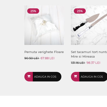
25%
25%
Pernuta verighete Floare
Set tacamuri tort nunt
Mire si Mireasa
90.50 LEI
67.88 LEI
131.16 LEI
98.37 LEI
ADAUGA IN COS
ADAUGA IN COS