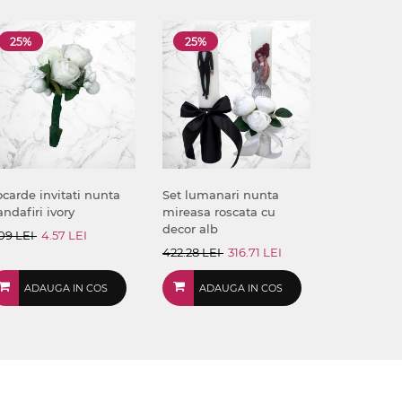
25%
25%
carde invitati nunta
Set lumanari nunta
andafiri ivory
mireasa roscata cu
decor alb
09 LEI
4.57 LEI
422.28 LEI
316.71 LEI
ADAUGA IN COS
ADAUGA IN COS