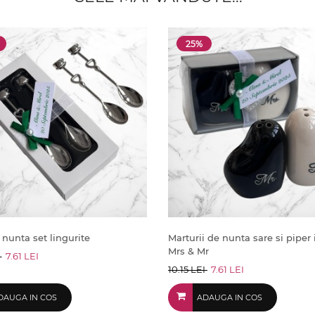
25%
 nunta set lingurite
Marturii de nunta sare si piper
Mrs & Mr
I
7.61 LEI
10.15 LEI
7.61 LEI
DAUGA IN COS
ADAUGA IN COS