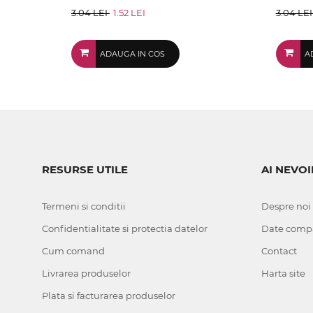
3.04 LEI
1.52 LEI
3.04 LE
ADAUGA IN COS
A
RESURSE UTILE
AI NEVOI
Termeni si conditii
Despre noi
Confidentialitate si protectia datelor
Date comp
Cum comand
Contact
Livrarea produselor
Harta site
Plata si facturarea produselor