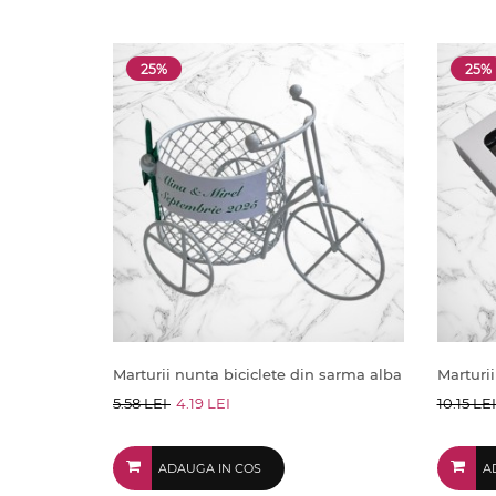
25%
25%
Marturii nunta biciclete din sarma alba
Marturii
5.58 LEI
4.19 LEI
10.15 LE
ADAUGA IN COS
A