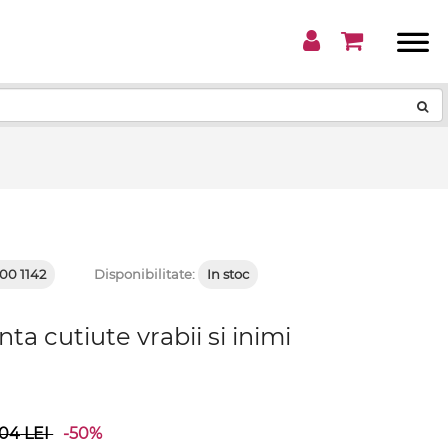
!
00 1142
Disponibilitate:
In stoc
ta cutiute vrabii si inimi
.04
LEI
-50%