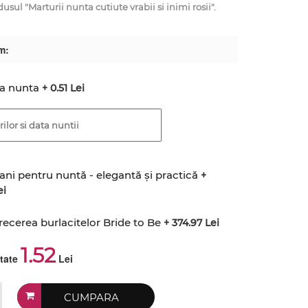
l "Marturii nunta cutiute vrabii si inimi rosii".
m:
ta nunta
+ 0.51 Lei
ani pentru nuntă - elegantă și practică
+
ei
recerea burlacitelor Bride to Be
+ 374.97 Lei
1.52
ctate
Lei
CUMPARA