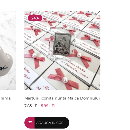
24%
 inima
Marturii iconita nunta Maica Domnului
7.85 LEI
5.99 LEI
ADAUGA IN COS