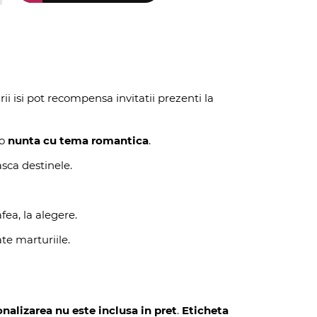
ii isi pot recompensa invitatii prezenti la
 o
nunta cu tema romantica
.
asca destinele.
ea, la alegere.
te marturiile.
nalizarea nu este inclusa in pret
.
Eticheta