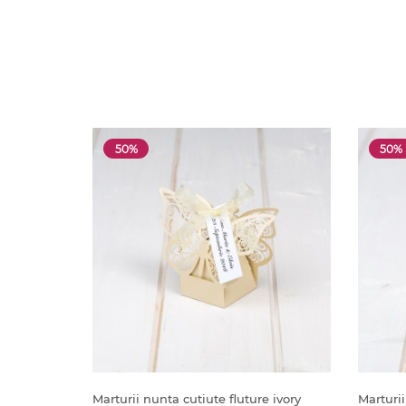
50%
50%
Marturii nunta cutiute fluture ivory
Marturii