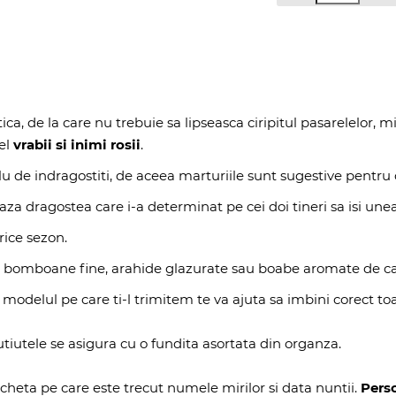
a, de la care nu trebuie sa lipseasca ciripitul pasarelelor, mir
el
vrabii si inimi rosii
.
u de indragostiti, de aceea marturiile sunt sugestive pentru
za dragostea care i-a determinat pe cei doi tineri sa isi une
rice sezon.
cu bomboane fine, arahide glazurate sau boabe aromate de caf
modelul pe care ti-l trimitem te va ajuta sa imbini corect toa
utele se asigura cu o fundita asortata din organza.
icheta pe care este trecut numele mirilor si data nuntii.
Perso