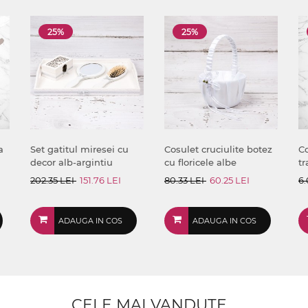
25%
25%
a
Set gatitul miresei cu
Cosulet cruciulite botez
Co
decor alb-argintiu
cu floricele albe
tr
202.35 LEI
151.76 LEI
80.33 LEI
60.25 LEI
6.
ADAUGA IN COS
ADAUGA IN COS
CELE MAI VANDUTE...