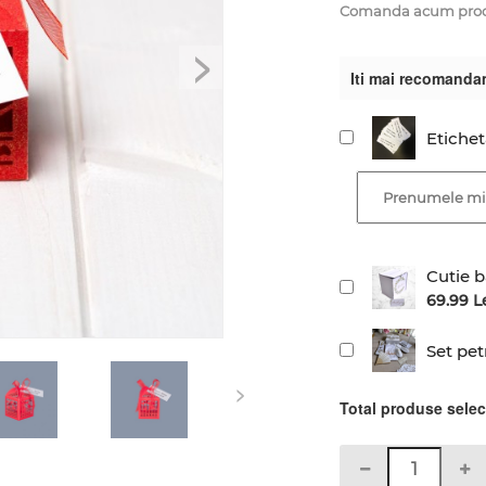
Comanda acum produsu
>
Iti mai recomanda
Etiche
Cutie b
69.99 L
Set pet
>
Total produse sele