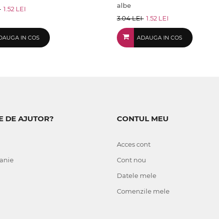
albe
I
1.52 LEI
3.04 LEI
1.52 LEI
DAUGA IN COS
ADAUGA IN COS
E DE AJUTOR?
CONTUL MEU
Acces cont
anie
Cont nou
Datele mele
Comenzile mele