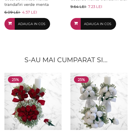
trandafiri verde menta
9.64 LEI
7.23 LEI
6.09 LEI
4.57 LEI
ADAUGA IN COS
ADAUGA IN COS
S-AU MAI CUMPARAT SI...
25%
25%