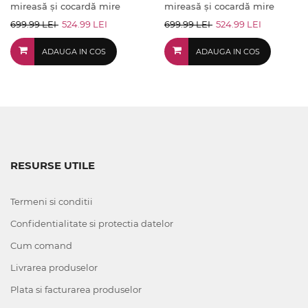
mireasă și cocardă mire
mireasă și cocardă mire
699.99 LEI
524.99 LEI
699.99 LEI
524.99 LEI
ADAUGA IN COS
ADAUGA IN COS
RESURSE UTILE
Termeni si conditii
Confidentialitate si protectia datelor
Cum comand
Livrarea produselor
Plata si facturarea produselor