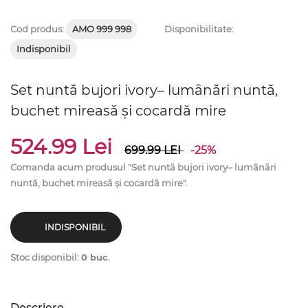
Cod produs:
AMO 999 998
Disponibilitate:
Indisponibil
Set nuntă bujori ivory– lumânări nuntă,
buchet mireasă și cocardă mire
524.99 Lei
699.99
LEI
-25%
Comanda acum produsul "Set nuntă bujori ivory– lumânări
nuntă, buchet mireasă și cocardă mire".
INDISPONIBIL
Stoc disponibil:
0 buc
.
Descriere