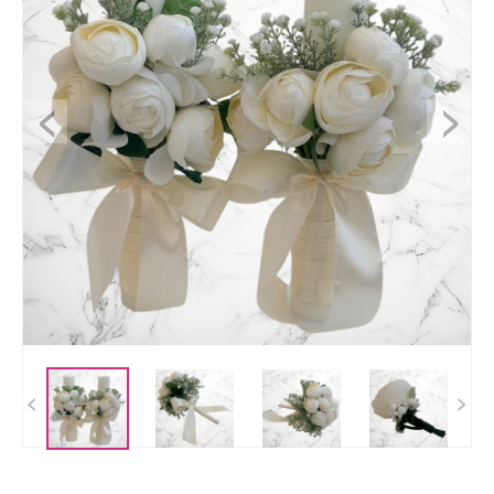
<
>
<
>