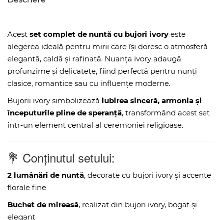
Acest
set complet de nuntă cu bujori ivory
este
alegerea ideală pentru mirii care își doresc o atmosferă
elegantă, caldă și rafinată. Nuanța ivory adaugă
profunzime și delicatețe, fiind perfectă pentru nunți
clasice, romantice sau cu influențe moderne.
Bujorii ivory simbolizează
iubirea sinceră, armonia și
începuturile pline de speranță
, transformând acest set
într-un element central al ceremoniei religioase.
💐 Conținutul setului:
2 lumânări de nuntă
, decorate cu bujori ivory și accente
florale fine
Buchet de mireasă
, realizat din bujori ivory, bogat și
elegant