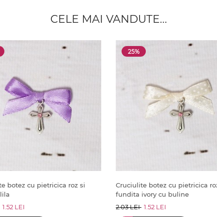
CELE MAI VANDUTE...
25%
te botez cu pietricica roz si
Cruciulite botez cu pietricica ro
lila
fundita ivory cu buline
1.52 LEI
2.03 LEI
1.52 LEI