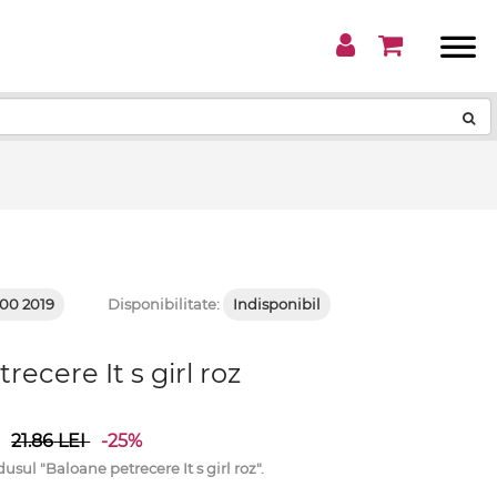
!
00 2019
Disponibilitate:
Indisponibil
recere It s girl roz
i
21.86
LEI
-25%
l "Baloane petrecere It s girl roz".