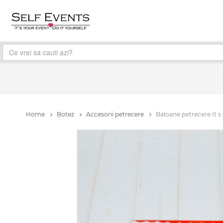
Home
Botez
Accesorii petrecere
Baloane petrecere It s 