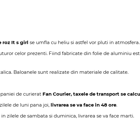
roz It s girl
se umfla cu heliu si astfel vor pluti in atmosfera.
turor celor prezenti. Fiind fabricate din folie de aluminiu es
ca. Baloanele sunt realizate din materiale de calitate.
mpaniei de curierat
Fan Courier, taxele de transport se calc
ilele de luni pana joi,
livrarea se va face in 48 ore
.
 in zilele de sambata si duminica, livrarea se va face marti.