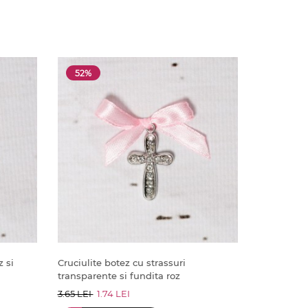
52%
z si
Cruciulite botez cu strassuri
transparente si fundita roz
3.65 LEI
1.74 LEI