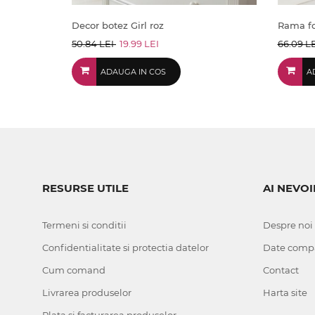
Decor botez Girl roz
Rama fo
50.84 LEI
19.99 LEI
66.09 L
ADAUGA IN COS
A
RESURSE UTILE
AI NEVOI
Termeni si conditii
Despre noi
Confidentialitate si protectia datelor
Date comp
Cum comand
Contact
Livrarea produselor
Harta site