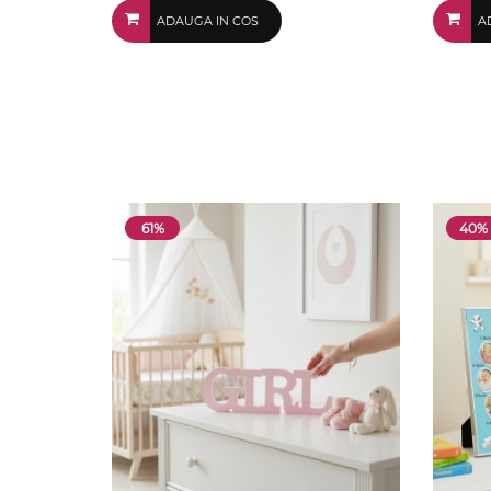
ADAUGA IN COS
A
61%
40%