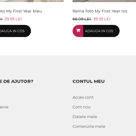
to My First Year bleu
Rama foto My First Year roz
EI
39.59 LEI
66.09 LEI
39.59 LEI
DAUGA IN COS
ADAUGA IN COS
E DE AJUTOR?
CONTUL MEU
Acces cont
anie
Cont nou
Datele mele
Comenzile mele