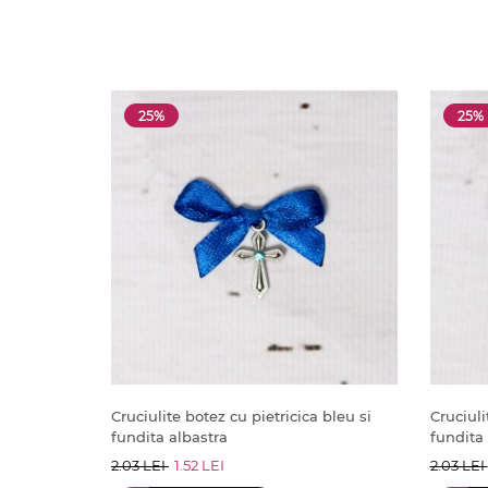
25%
25%
Cruciulite botez cu pietricica bleu si
Cruciuli
fundita albastra
fundita 
2.03 LEI
1.52 LEI
2.03 LEI