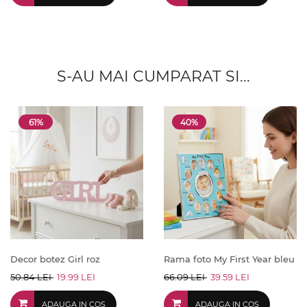
S-AU MAI CUMPARAT SI...
61%
40%
Decor botez Girl roz
Rama foto My First Year bleu
50.84 LEI
19.99 LEI
66.09 LEI
39.59 LEI
ADAUGA IN COS
ADAUGA IN COS