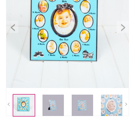
<
>
<
>