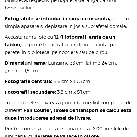
biblioteca, respectiv pe noptiera de langa patutul
bebelusului.
Fotografiile se introduc in rama cu usurinta,
printr-o
simpla apasare si deplasare in jos a suprafetei dorsale.
Aceasta rama foto cu
12+1 fotografii arata ca un
tablou
, ce poate fi pastrat oriunde in locuinta: pe
perete, in biblioteca, pe noptiera sau pe birou.
Dimensiuni rama:
Lungime 33 cm, latime 24 cm,
grosime 1,5 cm
Fotografie centrala:
8,6 cm x 10,5 cm
Fotografii secundare:
3,8 cm x 5,1 cm
Toate coletele se livreaza prin intermediul companiei de
curierat
Fan Courier, taxele de transport se calculeaza
dupa introducerea adresei de livrare
.
Pentru comenzile plasate pana in ora 16.00, in zilele de
luni pana joi,
livrarea se va face in 48 ore
.