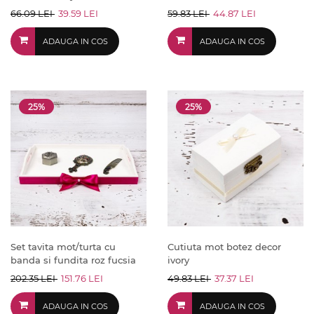
66.09 LEI
39.59 LEI
59.83 LEI
44.87 LEI
ADAUGA IN COS
ADAUGA IN COS
25%
25%
Set tavita mot/turta cu
Cutiuta mot botez decor
banda si fundita roz fucsia
ivory
202.35 LEI
151.76 LEI
49.83 LEI
37.37 LEI
ADAUGA IN COS
ADAUGA IN COS