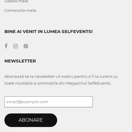
Datele mele
Comenzile mele
BINE AI VENIT IN LUMEA SELFEVENTS!
NEWSLETTER
Abonează-te la newsletter-ul nostru pentru a fi la curent cu
toate noutățile și promoțiile din Magazinul SelfeEvents.
ABONARE