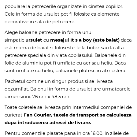
populare la petrecerile organizate in cinstea copiilor.
Cele in forma de ursulet pot fi folosite ca elemente
decorative in sala de petrecere.
Alege baloane petrecere in forma unui
simpatic
ursulet
cu
mesajul It s a boy (este baiat)
daca
esti mama de baiat si foloseste-le la botez sau la alta
petrecere speciala din viata copilasului. Baloanele din
folie de aluminiu pot fi umflate cu aer sau heliu. Daca
sunt umflate cu heliu, baloanele plutesc in atmosfera.
Pachetul contine un singur produs si se livreaza
dezumflat. Balonul in forma de ursulet are urmatoarele
dimensiuni: 76 cm x 48,5 cm.
Toate coletele se livreaza prin intermediul companiei de
curierat
Fan Courier, taxele de transport se calculeaza
dupa introducerea adresei de livrare.
Pentru comenzile plasate pana in ora 16.00, in zilele de