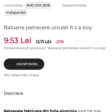
Cod produs:
AMO 000 2018
Disponibilitate:
Indisponibil
Baloane petrecere ursulet It s a boy
9.53 Lei
12.71
LEI
-25%
Comanda acum produsul "Baloane petrecere ursulet It s a boy".
INDISPONIBIL
Stoc disponibil:
0 buc
.
Descriere
Baloanele fabricate din folie aluminiu
sunt tot mai