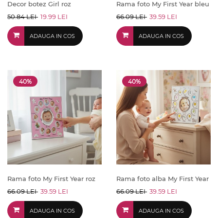
Decor botez Girl roz
Rama foto My First Year bleu
50.84 LEI
19.99 LEI
66.09 LEI
39.59 LEI
ADAUGA IN COS
ADAUGA IN COS
40%
40%
Rama foto My First Year roz
Rama foto alba My First Year
66.09 LEI
39.59 LEI
66.09 LEI
39.59 LEI
ADAUGA IN COS
ADAUGA IN COS