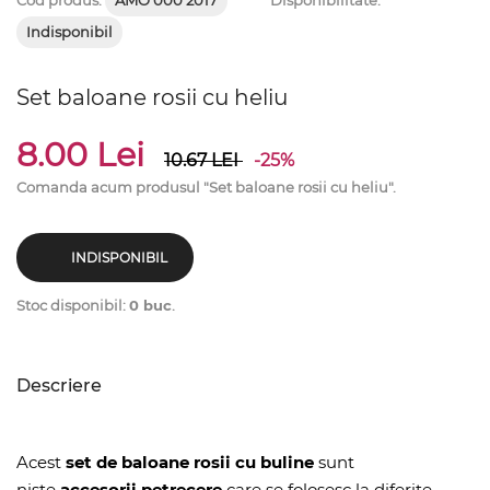
Cod produs:
AMO 000 2017
Disponibilitate:
Indisponibil
Set baloane rosii cu heliu
8.00 Lei
10.67
LEI
-25%
Comanda acum produsul "Set baloane rosii cu heliu".
INDISPONIBIL
Stoc disponibil:
0 buc
.
Descriere
Acest
set de baloane rosii cu buline
sunt
niste
accesorii petrecere
care se folosesc la diferite