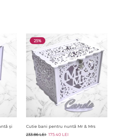
25%
ntă și
Cutie bani pentru nuntă Mr & Mrs
233.86 LEI
175.40 LEI