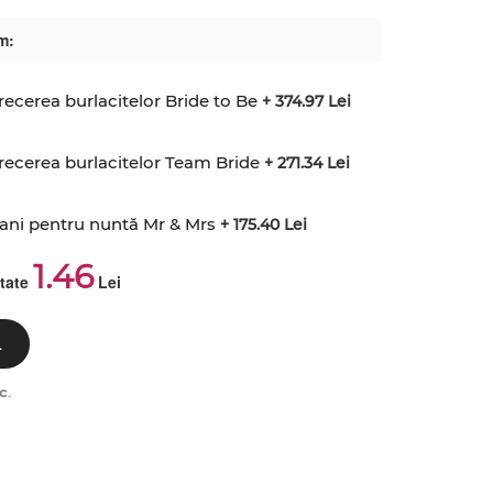
m:
recerea burlacitelor Bride to Be
+ 374.97 Lei
recerea burlacitelor Team Bride
+ 271.34 Lei
bani pentru nuntă Mr & Mrs
+ 175.40 Lei
1.46
ctate
Lei
L
c
.