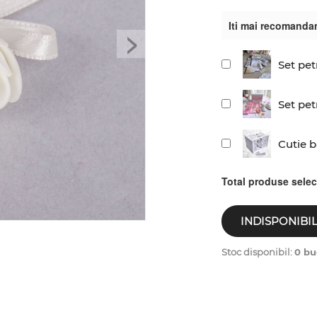
Iti mai recomanda
>
Set pet
Set pet
Cutie 
Total produse sele
INDISPONIBI
Stoc disponibil:
0 bu