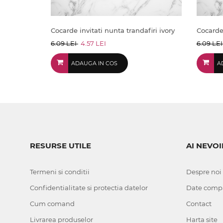
Cocarde invitati nunta trandafiri ivory
Cocarde 
6.09 LEI
4.57 LEI
6.09 LE
ADAUGA IN COS
A
RESURSE UTILE
AI NEVOI
Termeni si conditii
Despre noi
Confidentialitate si protectia datelor
Date comp
Cum comand
Contact
Livrarea produselor
Harta site