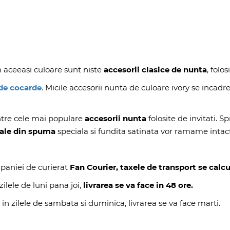
 aceeasi culoare sunt niste
accesorii clasice de nunta
, folo
de cocarde
. Micile accesorii nunta de culoare ivory se incad
tre cele mai populare
accesorii nunta
folosite de invitati. S
etale din spuma
speciala si fundita satinata vor ramame inta
paniei de curierat
Fan Courier, taxele de transport se calcu
ilele de luni pana joi,
livrarea se va face in 48 ore.
 in zilele de sambata si duminica, livrarea se va face marti.