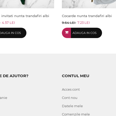
invitati nunta trandafiri albi
Cocarde nunta trandafiri albi
I
4.57 LEI
9.64 LEI
7.23 LEI
DAUGA IN COS
ADAUGA IN COS
E DE AJUTOR?
CONTUL MEU
Acces cont
anie
Cont nou
Datele mele
Comenzile mele