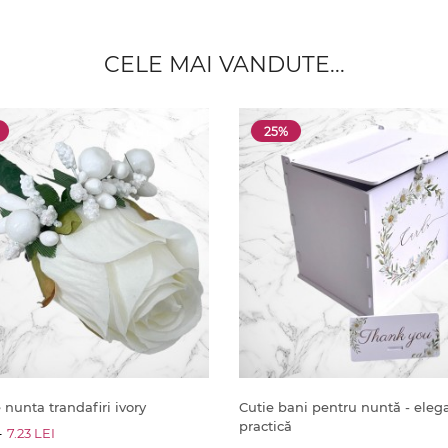
CELE MAI VANDUTE...
25%
nunta trandafiri ivory
Cutie bani pentru nuntă - elega
practică
I
7.23 LEI