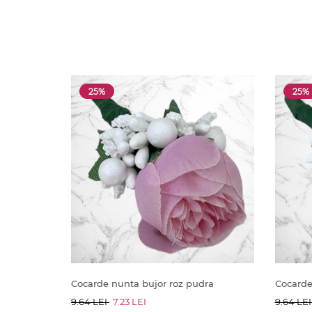
25%
25%
Cocarde nunta bujor roz pudra
Cocarde 
9.64 LEI
7.23 LEI
9.64 LE