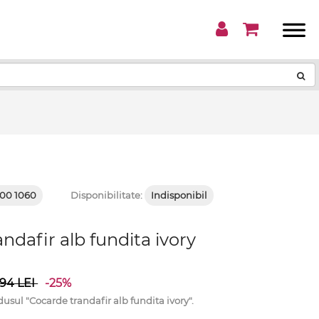
!
00 1060
Disponibilitate:
Indisponibil
ndafir alb fundita ivory
.94
LEI
-25%
ul "Cocarde trandafir alb fundita ivory".