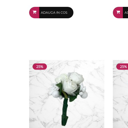
ADAUGA IN COS
A
25%
25%