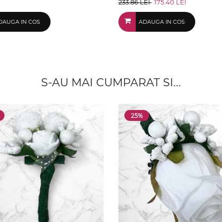
233.86 LEI
175.40 LEI
DAUGA IN COS
ADAUGA IN COS
S-AU MAI CUMPARAT SI...
25%