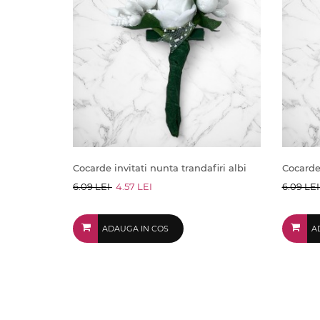
Cocarde invitati nunta trandafiri albi
Cocarde 
6.09 LEI
4.57 LEI
6.09 LE
ADAUGA IN COS
A