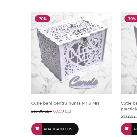
70%
70%
Cutie bani pentru nuntă Mr & Mrs
Cutie b
practică
233.86 LEI
69.99 LEI
233.86 
ADAUGA IN COS
A