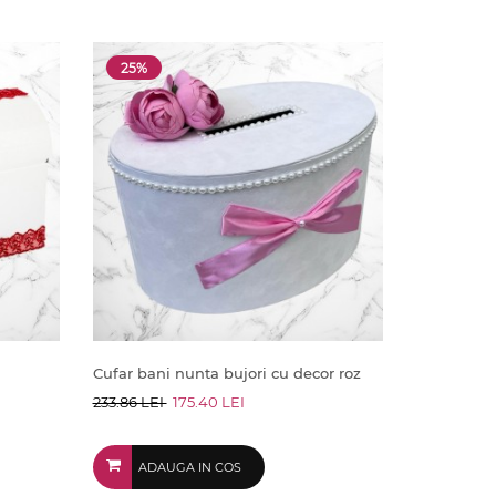
25%
Cufar bani nunta bujori cu decor roz
233.86 LEI
175.40 LEI
ADAUGA IN COS