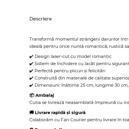
Descriere
Transformă momentul strângerii darurilor înt
ideală pentru orice nuntă romantică, rustică 
✔️ Design laser-cut cu model romantic
✔️ Sistem de închidere cu lacăt pentru siguran
✔️ Perfectă pentru plicuri și felicitări
✔️ Construită din materiale de calitate superio
✔️ Dimensiuni: înălțime 25 cm, lungime 30 cm
📦 Ambalaj
Cutia se livrează neasamblată împreună cu ins
🚚 Livrare rapidă și sigură
Colaborăm cu Fan Courier pentru livrare în toa