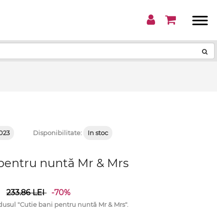
!
023
Disponibilitate:
In stoc
 pentru nuntă Mr & Mrs
i
233.86
LEI
-70%
ul "Cutie bani pentru nuntă Mr & Mrs".