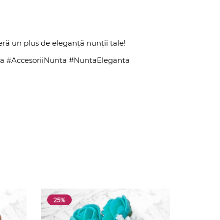
ră un plus de eleganță nunții tale!
a #AccesoriiNunta #NuntaEleganta
25%