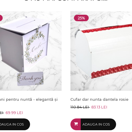
25%
ani pentru nuntă - elegantă și
Cufar dar nunta dantela rosie
110.84 LEI
83.13 LEI
LEI
69.99 LEI
DAUGA IN COS
ADAUGA IN COS