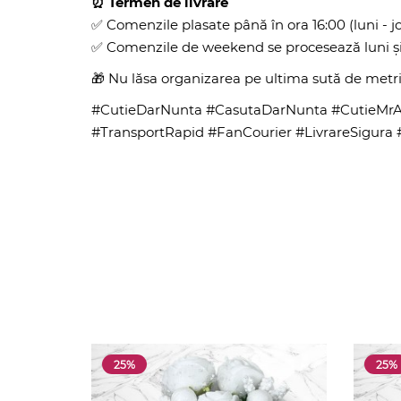
⏰ Termen de livrare
✅ Comenzile plasate până în ora 16:00 (luni - joi
✅ Comenzile de weekend se procesează luni și 
🎁 Nu lăsa organizarea pe ultima sută de metri
#CutieDarNunta #CasutaDarNunta #CutieMrAn
#TransportRapid #FanCourier #LivrareSigura 
25%
25%