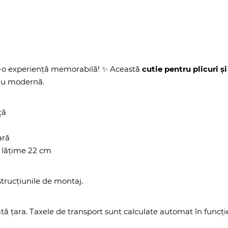
r-o experiență memorabilă! ✨ Această
cutie pentru plicuri și 
sau modernă.
ță
ară
, lățime 22 cm
trucțiunile de montaj.
tă țara. Taxele de transport sunt calculate automat în funcț