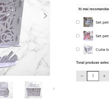
Iti mai recomanda
>
Set pet
Set pet
Cutie 
Total produse sele
>