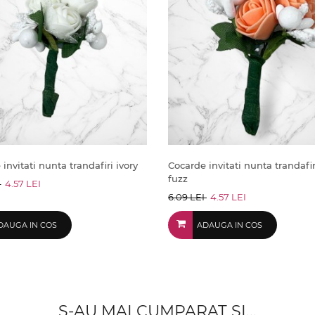
invitati nunta trandafiri ivory
Cocarde invitati nunta trandafi
fuzz
I
4.57 LEI
6.09 LEI
4.57 LEI
DAUGA IN COS
ADAUGA IN COS
S-AU MAI CUMPARAT SI...