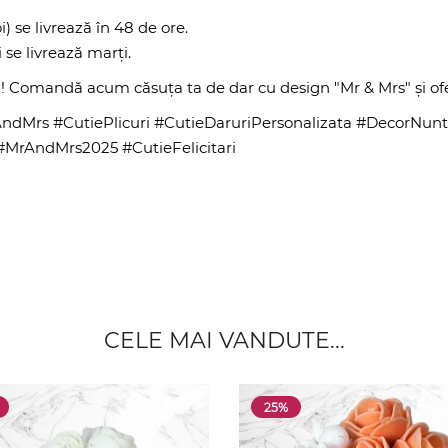
) se livrează în 48 de ore.
se livrează marți.
! Comandă acum căsuța ta de dar cu design "Mr & Mrs" și ofe
dMrs #CutiePlicuri #CutieDaruriPersonalizata #DecorNunt
#MrAndMrs2025 #CutieFelicitari
CELE MAI VANDUTE...
25%