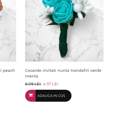
ri peach
Cocarde invitati nunta trandafiri verde
menta
6.09 LEI
4.57 LEI
ADAUGA IN COS