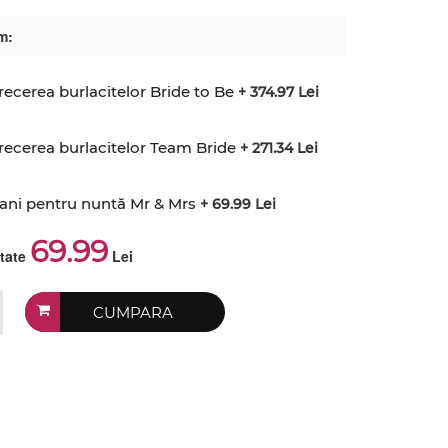
m:
recerea burlacitelor Bride to Be
+ 374.97 Lei
recerea burlacitelor Team Bride
+ 271.34 Lei
bani pentru nuntă Mr & Mrs
+ 69.99 Lei
69.99
ctate
Lei
CUMPARA