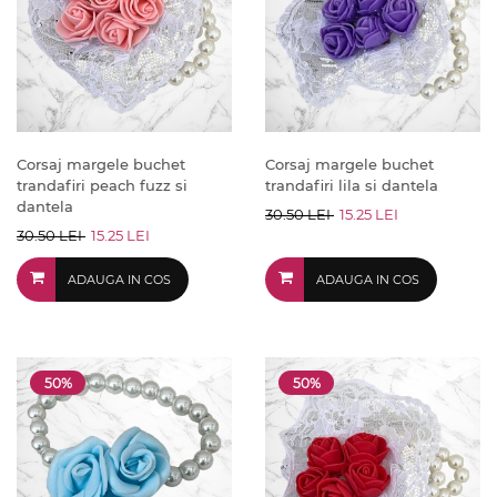
Corsaj margele buchet
Corsaj margele buchet
trandafiri peach fuzz si
trandafiri lila si dantela
dantela
30.50 LEI
15.25 LEI
30.50 LEI
15.25 LEI
ADAUGA IN COS
ADAUGA IN COS
50%
50%