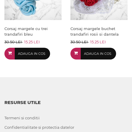
Corsaj margele cu trei
Corsaj margele buchet
trandafiri bleu
trandafiri rosii si dantela
30.50 LEI
15.25 LEI
30.50 LEI
15.25 LEI
ADAUGA IN COS
ADAUGA IN COS
RESURSE UTILE
Termeni si conditii
Confidentialitate si protectia datelor