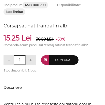
Cod produs:
AMO 000 790
Disponibilitate:
Stoc limitat
Corsaj satinat trandafiri albi
15.25 Lei
30.50
LEI
-50%
Comanda acum produsul "Corsaj satinat trandafiri albi".
CUMPARA
Stoc disponibil:
2 buc
.
Descriere
Pentru ca albul nu se regaseste obligatoriu doar in