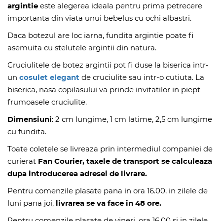
argintie
este alegerea ideala pentru prima petrecere
importanta din viata unui bebelus cu ochi albastri.
Daca botezul are loc iarna, fundita argintie poate fi
asemuita cu stelutele argintii din natura.
Cruciulitele de botez argintii pot fi duse la biserica intr-
un
cosulet elegant
de cruciulite sau intr-o cutiuta. La
biserica, nasa copilasului va prinde invitatilor in piept
frumoasele cruciulite.
Dimensiuni
: 2 cm lungime, 1 cm latime, 2,5 cm lungime
cu fundita.
Toate coletele se livreaza prin intermediul companiei de
curierat
Fan Courier, taxele de transport se calculeaza
dupa introducerea adresei de livrare.
Pentru comenzile plasate pana in ora 16.00, in zilele de
luni pana joi,
livrarea se va face in 48 ore.
Pentru comenzile plasate de vineri, ora 16.00 si in zilele