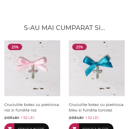
S-AU MAI CUMPARAT SI...
25%
25%
Cruciulite botez cu pietricica
Cruciulite botez cu pietricica
roz si fundita roz
bleu si fundita turcoaz
2.03 LEI
1.52 LEI
2.03 LEI
1.52 LEI