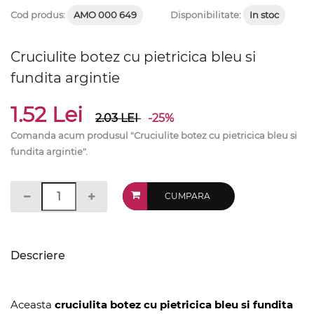
Cod produs:
AMO 000 649
Disponibilitate:
In stoc
Cruciulite botez cu pietricica bleu si
fundita argintie
1.52 Lei
2.03
LEI
-25%
Comanda acum produsul "Cruciulite botez cu pietricica bleu si
fundita argintie".
CUMPARA
Descriere
Aceasta
cruciulita botez cu pietricica bleu si fundita