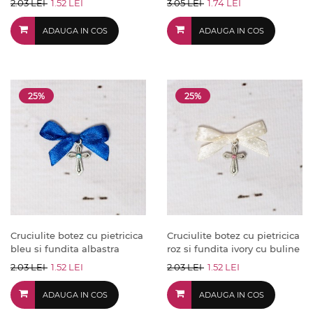
2.03 LEI
1.52 LEI
3.05 LEI
1.74 LEI
ADAUGA IN COS
ADAUGA IN COS
25%
25%
Cruciulite botez cu pietricica
Cruciulite botez cu pietricica
bleu si fundita albastra
roz si fundita ivory cu buline
2.03 LEI
1.52 LEI
2.03 LEI
1.52 LEI
ADAUGA IN COS
ADAUGA IN COS