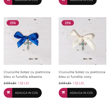
ADAUGA IN COS
ADAUGA IN COS
25%
25%
Cruciulite botez cu pietricica
Cruciulite botez cu pietricica
bleu si fundita albastra
bleu si fundita ivory
2.03 LEI
1.52 LEI
2.03 LEI
1.52 LEI
ADAUGA IN COS
ADAUGA IN COS