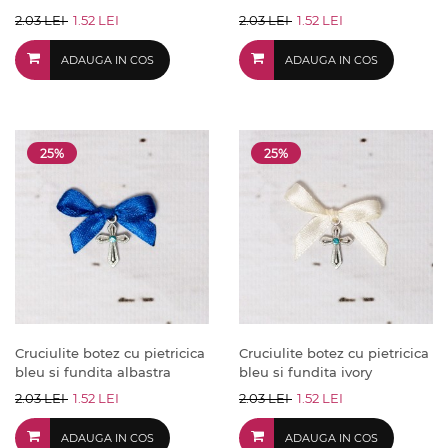
2.03 LEI
1.52 LEI
2.03 LEI
1.52 LEI
ADAUGA IN COS
ADAUGA IN COS
25%
25%
Cruciulite botez cu pietricica
Cruciulite botez cu pietricica
bleu si fundita albastra
bleu si fundita ivory
2.03 LEI
1.52 LEI
2.03 LEI
1.52 LEI
ADAUGA IN COS
ADAUGA IN COS