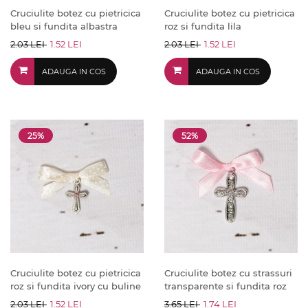
Cruciulite botez cu pietricica
Cruciulite botez cu pietricica
bleu si fundita albastra
roz si fundita lila
2.03 LEI
1.52 LEI
2.03 LEI
1.52 LEI
ADAUGA IN COS
ADAUGA IN COS
25%
52%
Cruciulite botez cu pietricica
Cruciulite botez cu strassuri
roz si fundita ivory cu buline
transparente si fundita roz
2.03 LEI
1.52 LEI
3.65 LEI
1.74 LEI