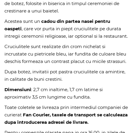
de botez, folosite in biserica in timpul ceremoniei de
crestinare a unui baietel.
Acestea sunt un
cadou din partea nasei pentru
oaspeti
, care vor purta in piept cruciulitele pe durata
intregii ceremonii religioase, iar optional si la restaurant.
Cruciulitele sunt realizate din crom nichelat si
incrustate cu pietricele bleu, iar fundita de culoare bleu
deschis formeaza un contrast placut cu micile strassuri.
Dupa botez, invitatii pot pastra cruciulitele ca amintire,
in calitate de buni crestini.
Dimensiuni
: 2,7 cm inaltime, 1,7 cm latime si
aproximativ 3,5 cm lungime cu fundita.
Toate coletele se livreaza prin intermediul companiei de
curierat
Fan Courier, taxele de transport se calculeaza
dupa introducerea adresei de livrare.
Pentru comenzile plasate pana in ora 16.00, in zilele de