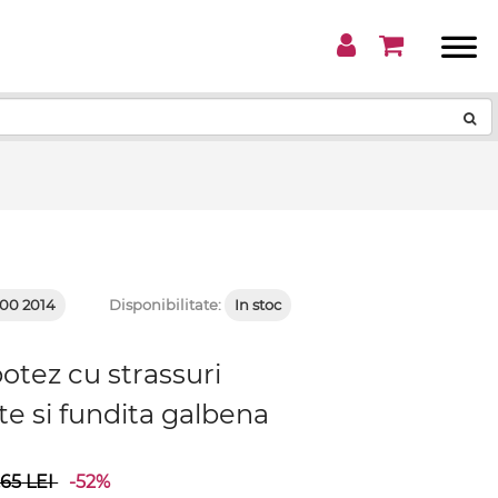
!
00 2014
Disponibilitate:
In stoc
botez cu strassuri
e si fundita galbena
.65
LEI
-52%