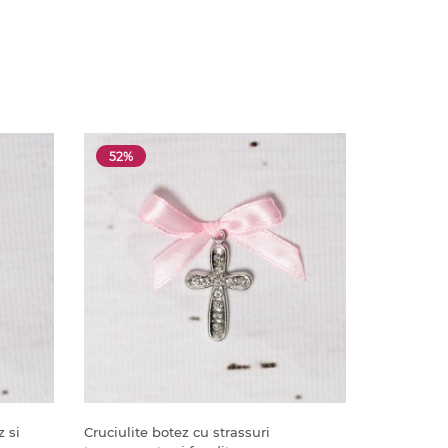
52%
z si
Cruciulite botez cu strassuri