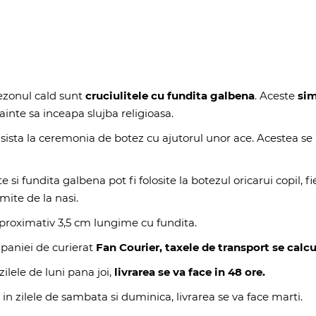
ezonul cald sunt
cruciulitele cu fundita galbena
. Aceste
sim
ainte sa inceapa slujba religioasa.
e asista la ceremonia de botez cu ajutorul unor ace. Acestea se 
si fundita galbena pot fi folosite la botezul oricarui copil, fi
mite de la nasi.
 aproximativ 3,5 cm lungime cu fundita.
paniei de curierat
Fan Courier, taxele de transport se calcu
ilele de luni pana joi,
livrarea se va face in 48 ore.
 in zilele de sambata si duminica, livrarea se va face marti.