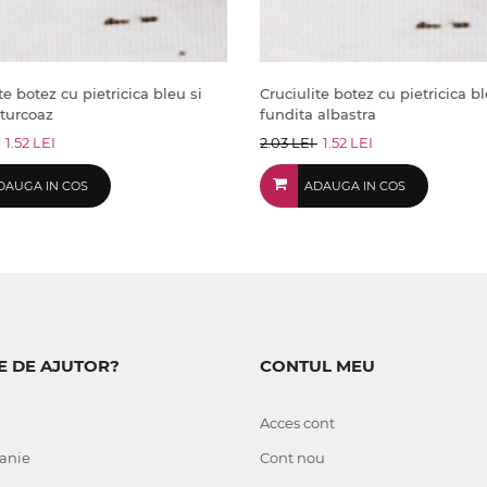
te botez cu pietricica bleu si
Cruciulite botez cu pietricica bl
 turcoaz
fundita albastra
1.52 LEI
2.03 LEI
1.52 LEI
DAUGA IN COS
ADAUGA IN COS
E DE AJUTOR?
CONTUL MEU
Acces cont
anie
Cont nou