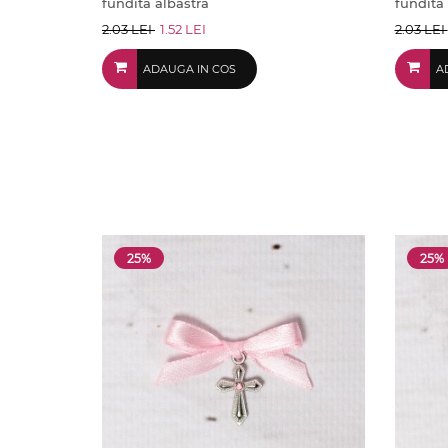
fundita albastra
fundita 
2.03 LEI
1.52 LEI
2.03 LEI
ADAUGA IN COS
A
25%
25%