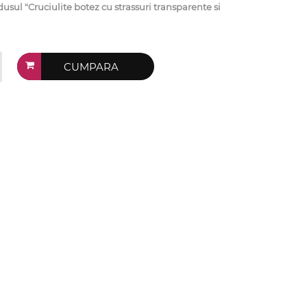
l "Cruciulite botez cu strassuri transparente si
CUMPARA