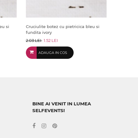
eu si
Cruciulite botez cu pietricica bleu si
fundita ivory
2.03 LEI
1.52 LEI
ADAUGA IN COS
BINE AI VENIT IN LUMEA
SELFEVENTS!