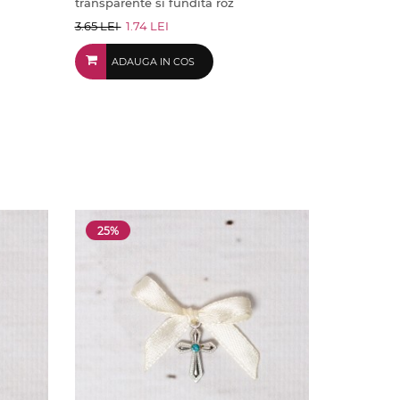
transparente si fundita roz
3.65 LEI
1.74 LEI
ADAUGA IN COS
25%