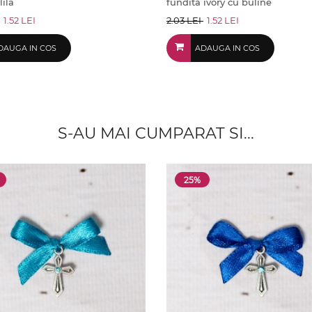
lila
fundita ivory cu buline
1.52 LEI
2.03 LEI
1.52 LEI
DAUGA IN COS
ADAUGA IN COS
S-AU MAI CUMPARAT SI...
25%