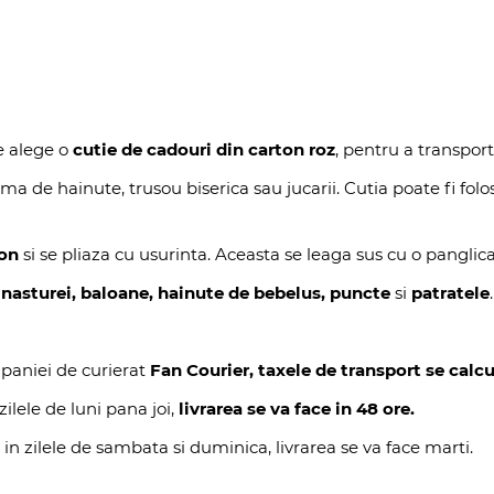
e alege o
cutie de cadouri din carton roz
, pentru a transpor
a de hainute, trusou biserica sau jucarii. Cutia poate fi folo
on
si se pliaza cu usurinta. Aceasta se leaga sus cu o panglica
n
nasturei, baloane, hainute de bebelus, puncte
si
patratele
.
paniei de curierat
Fan Courier, taxele de transport se calcu
ilele de luni pana joi,
livrarea se va face in 48 ore.
 in zilele de sambata si duminica, livrarea se va face marti.