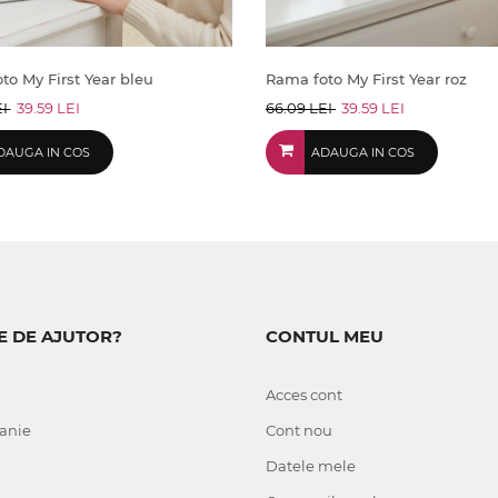
to My First Year bleu
Rama foto My First Year roz
EI
39.59 LEI
66.09 LEI
39.59 LEI
DAUGA IN COS
ADAUGA IN COS
E DE AJUTOR?
CONTUL MEU
Acces cont
anie
Cont nou
Datele mele