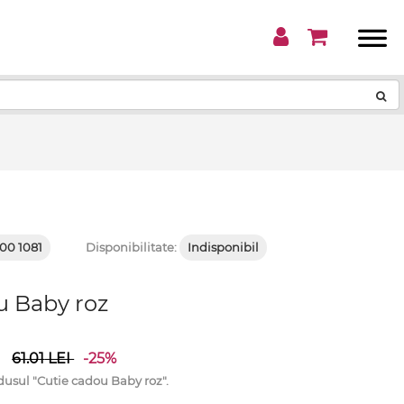
!
00 1081
Disponibilitate:
Indisponibil
u Baby roz
i
61.01
LEI
-25%
sul "Cutie cadou Baby roz".