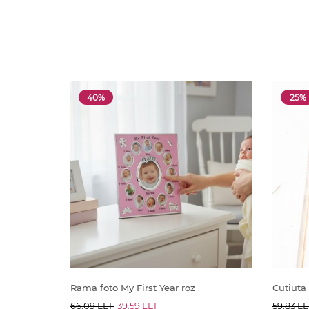
40%
25%
Rama foto My First Year roz
Cutiuta
66.09 LEI
39.59 LEI
59.83 LE