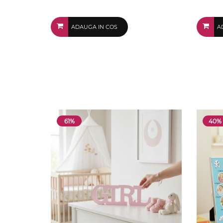
ADAUGA IN COS
A
61%
40%