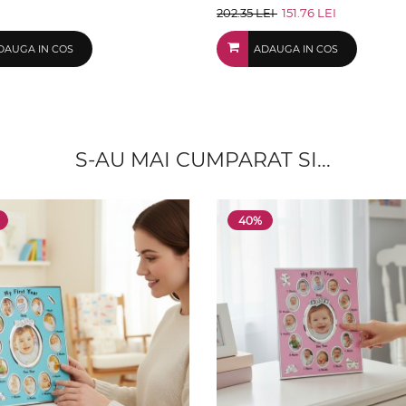
202.35 LEI
151.76 LEI
DAUGA IN COS
ADAUGA IN COS
S-AU MAI CUMPARAT SI...
40%