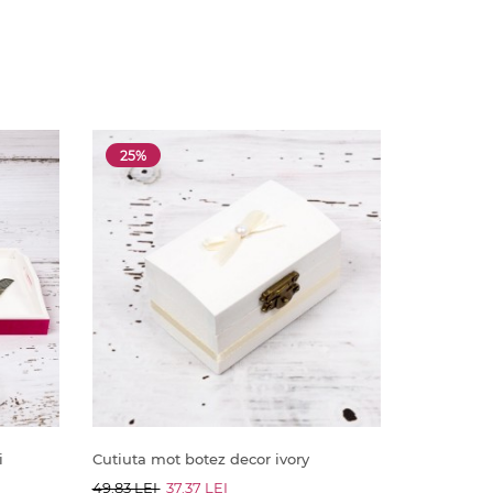
25%
i
Cutiuta mot botez decor ivory
49.83 LEI
37.37 LEI