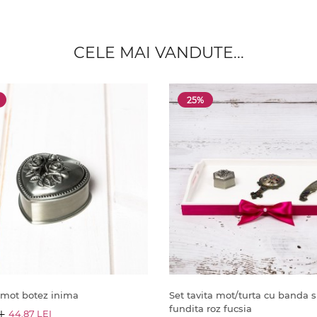
CELE MAI VANDUTE...
25%
 mot botez inima
Set tavita mot/turta cu banda s
fundita roz fucsia
I
44.87 LEI