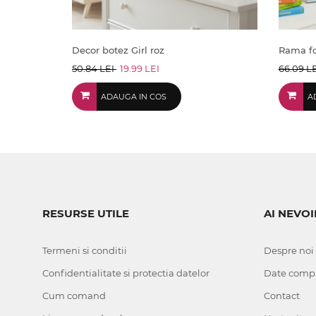
Decor botez Girl roz
Rama fo
50.84 LEI
19.99 LEI
66.09 L
ADAUGA IN COS
A
RESURSE UTILE
AI NEVOI
Termeni si conditii
Despre noi
Confidentialitate si protectia datelor
Date comp
Cum comand
Contact