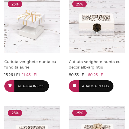
25%
25%
Cutiuta verighete nunta cu
Cutiuta verighete nunta cu
fundita aurie
decor alb-argintiu
15.26 LEI
11.45 LEI
80.33 LEI
60.25 LEI
ADAUGA IN COS
ADAUGA IN COS
25%
25%