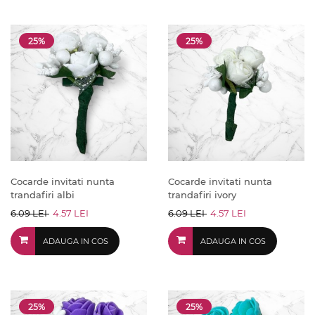
25%
25%
Cocarde invitati nunta
Cocarde invitati nunta
trandafiri albi
trandafiri ivory
6.09 LEI
4.57 LEI
6.09 LEI
4.57 LEI
ADAUGA IN COS
ADAUGA IN COS
25%
25%