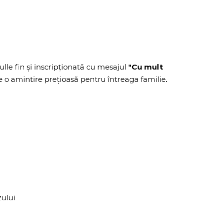
le fin și inscripționată cu mesajul
"Cu mult
 amintire prețioasă pentru întreaga familie.
zului