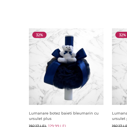
32%
32%
Lumanare botez baieti bleumarin cu
Lumanar
ursulet plus
ursulet 
192.17 LEI
129.99 LEI
192.17 L