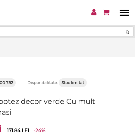
!
00 782
Disponibilitate:
Stoc limitat
otez decor verde Cu mult
nasi
i
171.84
LEI
-24%