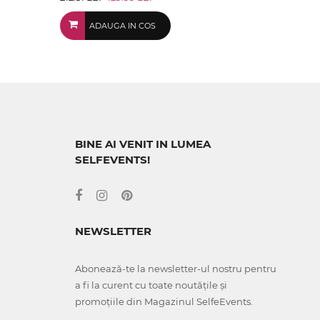
ADAUGA IN COS
BINE AI VENIT IN LUMEA
SELFEVENTS!
NEWSLETTER
Abonează-te la newsletter-ul nostru pentru
a fi la curent cu toate noutățile și
promoțiile din Magazinul SelfeEvents.