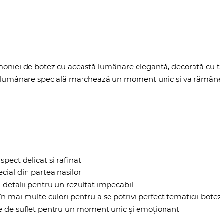
oniei de botez cu această lumânare elegantă, decorată cu tul
 lumânare specială marchează un moment unic și va rămâne o
spect delicat și rafinat
ial din partea nașilor
a detalii pentru un rezultat impecabil
în mai multe culori pentru a se potrivi perfect tematicii bote
e de suflet pentru un moment unic și emoționant