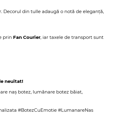
r. Decorul din tulle adaugă o notă de eleganță,
e prin
Fan Courier
, iar taxele de transport sunt
e neuitat!
are naș botez, lumânare botez băiat,
nalizata #BotezCuEmotie #LumanareNas