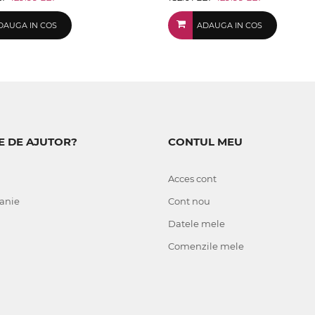
DAUGA IN COS
ADAUGA IN COS
E DE AJUTOR?
CONTUL MEU
Acces cont
anie
Cont nou
Datele mele
Comenzile mele