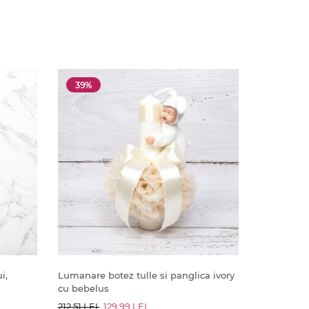
39%
i,
Lumanare botez tulle si panglica ivory
cu bebelus
212.51 LEI
129.99 LEI