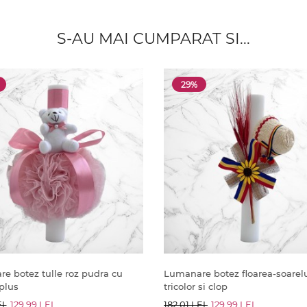
S-AU MAI CUMPARAT SI...
29%
e botez tulle roz pudra cu
Lumanare botez floarea-soarelu
plus
tricolor si clop
EI
129.99 LEI
182.01 LEI
129.99 LEI