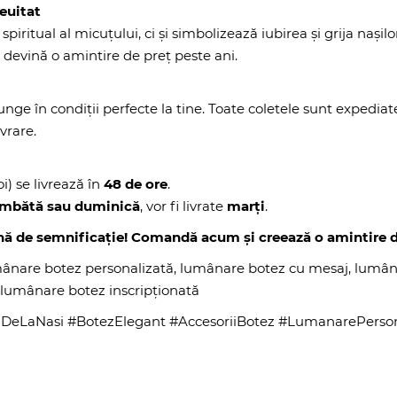
euitat
itual al micuțului, ci și simbolizează iubirea și grija nașilo
ă devină o amintire de preț peste ani.
ge în condiții perfecte la tine. Toate coletele sunt expediat
vrare.
oi) se livrează în
48 de ore
.
sâmbătă sau duminică
, vor fi livrate
marți
.
nă de semnificație! Comandă acum și creează o amintire d
mânare botez personalizată, lumânare botez cu mesaj, lumân
 lumânare botez inscripționată
DeLaNasi #BotezElegant #AccesoriiBotez #LumanarePerso