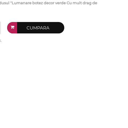
sul "Lumanare botez decor verde Cu mult drag de
CUMPARA
c
.