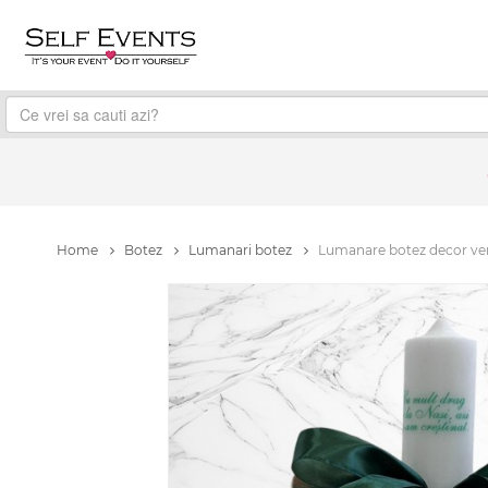
Home
Botez
Lumanari botez
Lumanare botez decor ver