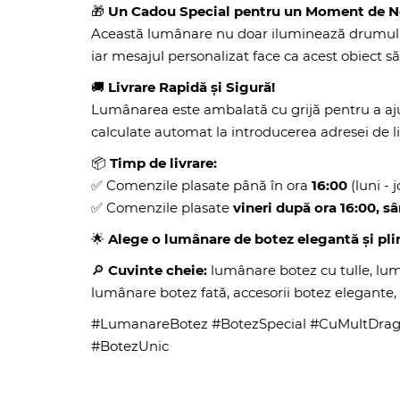
🎁
Un Cadou Special pentru un Moment de N
Această lumânare nu doar iluminează drumul spir
iar mesajul personalizat face ca acest obiect s
🚚
Livrare Rapidă și Sigură!
Lumânarea este ambalată cu grijă pentru a ajun
calculate automat la introducerea adresei de li
📦
Timp de livrare:
✅ Comenzile plasate până în ora
16:00
(luni - j
✅ Comenzile plasate
vineri după ora 16:00, 
🌟
Alege o lumânare de botez elegantă și pli
🔎
Cuvinte cheie:
lumânare botez cu tulle, lu
lumânare botez fată, accesorii botez elegante,
#LumanareBotez #BotezSpecial #CuMultDrag
#BotezUnic