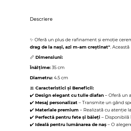
Descriere
✨ Oferă un plus de rafinament și emoție cerem
drag de la nași, azi m-am creștinat"
. Această
📏
Dimensiuni:
Înălțime:
35 cm
Diametru:
4.5 cm
🎀
Caracteristici și Beneficii:
✔️
Design elegant cu tulle diafan
– Oferă un a
✔️
Mesaj personalizat
– Transmite un gând spec
✔️
Materiale premium
– Realizată cu atenție l
✔️
Perfectă pentru fete și băieți
– Disponibilă 
✔️
Ideală pentru lumânarea de naș
– O aleger