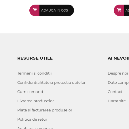
ADAUGA IN COS
A
RESURSE UTILE
AI NEVOI
Termeni si conditii
Despre noi
Confidentialitate si protectia datelor
Date comp
Cum comand
Contact
Livrarea produselor
Harta site
Plata si facturarea produselor
Politica de retur
Anularea comenzii