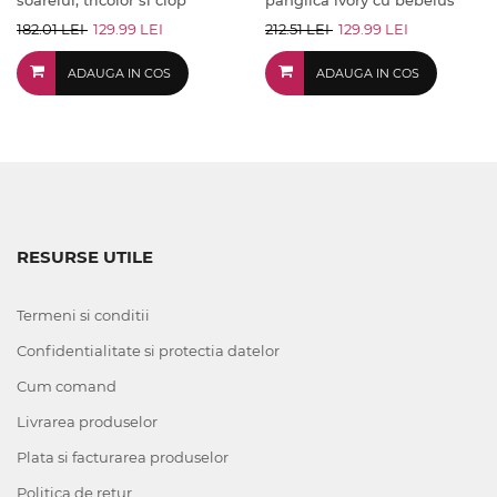
soarelui, tricolor si clop
panglica ivory cu bebelus
182.01 LEI
129.99 LEI
212.51 LEI
129.99 LEI
ADAUGA IN COS
ADAUGA IN COS
RESURSE UTILE
Termeni si conditii
Confidentialitate si protectia datelor
Cum comand
Livrarea produselor
Plata si facturarea produselor
Politica de retur