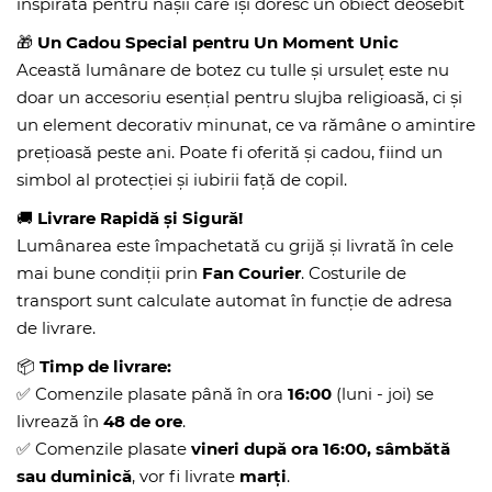
inspirată pentru nașii care își doresc un obiect deosebit
🎁
Un Cadou Special pentru Un Moment Unic
Această lumânare de botez cu tulle și ursuleț este nu
doar un accesoriu esențial pentru slujba religioasă, ci și
un element decorativ minunat, ce va rămâne o amintire
prețioasă peste ani. Poate fi oferită și cadou, fiind un
simbol al protecției și iubirii față de copil.
🚚
Livrare Rapidă și Sigură!
Lumânarea este împachetată cu grijă și livrată în cele
mai bune condiții prin
Fan Courier
. Costurile de
transport sunt calculate automat în funcție de adresa
de livrare.
📦
Timp de livrare:
✅ Comenzile plasate până în ora
16:00
(luni - joi) se
livrează în
48 de ore
.
✅ Comenzile plasate
vineri după ora 16:00, sâmbătă
sau duminică
, vor fi livrate
marți
.