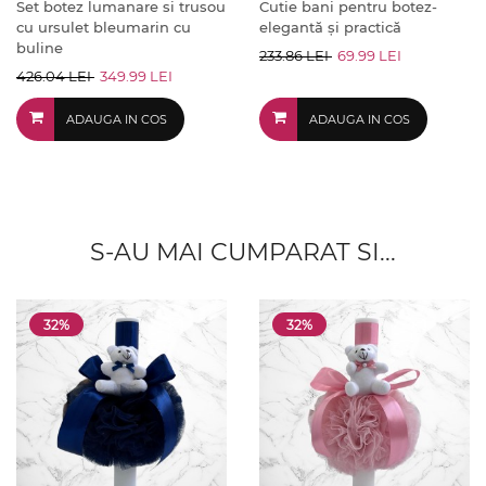
Set botez lumanare si trusou
Cutie bani pentru botez-
cu ursulet bleumarin cu
elegantă și practică
buline
233.86 LEI
69.99 LEI
426.04 LEI
349.99 LEI
ADAUGA IN COS
ADAUGA IN COS
S-AU MAI CUMPARAT SI...
32%
32%