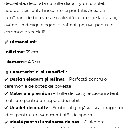
deosebită, decorată cu tulle diafan și un ursuleț
adorabil, simbol al inocenței și purității. Această
lumânare de botez este realizată cu atenție la detalii,
având un design elegant și rafinat, potrivit pentru o
ceremonie specială.
📏
Dimensiuni:
Înălțime:
35 cm
Diametru:
4.5 cm
🎀
Caracteristici și Beneficii:
✔️
Design elegant și rafinat
– Perfectă pentru o
ceremonie de botez de poveste
✔️
Materiale premium
– Tulle delicat și accesorii atent
realizate pentru un aspect deosebit
✔️
Ursuleț decorativ
– Simbol al gingășiei și al dragostei,
ideal pentru un eveniment atât de special
✔️
Ideală pentru lumânarea de naș
– O alegere