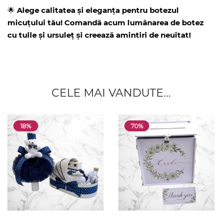
🌟
Alege calitatea și eleganța pentru botezul
micuțului tău! Comandă acum lumânarea de botez
cu tulle și ursuleț și creează amintiri de neuitat!
CELE MAI VANDUTE...
18%
70%