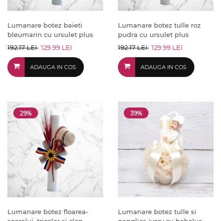
Lumanare botez baieti
Lumanare botez tulle roz
bleumarin cu ursulet plus
pudra cu ursulet plus
192.17 LEI
129.99 LEI
192.17 LEI
129.99 LEI
ADAUGA IN COS
ADAUGA IN COS
29%
39%
Lumanare botez floarea-
Lumanare botez tulle si