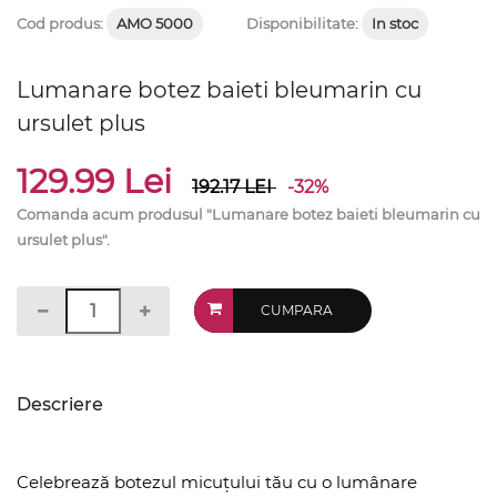
Cod produs:
AMO 5000
Disponibilitate:
In stoc
Lumanare botez baieti bleumarin cu
ursulet plus
129.99 Lei
192.17
LEI
-32%
Comanda acum produsul "Lumanare botez baieti bleumarin cu
ursulet plus".
CUMPARA
Descriere
Celebrează botezul micuțului tău cu o lumânare