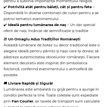
pentru a sublinia importanța momentului religios
✔️
Potrivită atât pentru băieți, cât și pentru fete
–
Disponibilă în diverse combinații de culori pentru a se
potrivi tematicii evenimentului
✔️
Ideală pentru lumânarea de naș
– Un dar special
oferit de nași, încărcat de semnificație și tradiție
🎁
Un Omagiu Adus Tradițiilor Românești
Această lumânare de botez cu decor tradițional este o
alegere ideală pentru părinții și nașii care își doresc să
păstreze autenticitatea obiceiurilor românești. Fiecare
element decorativ este inspirat din simbolistica
folclorică, conferind evenimentului o atmosferă de
poveste.
🚚
Livrare Rapidă și Sigură!
Lumânarea este ambalată cu grijă pentru a ajunge în
condiții perfecte la tine. Toate coletele sunt expediate
prin
Fan Courier
, iar taxele de transport sunt calculate