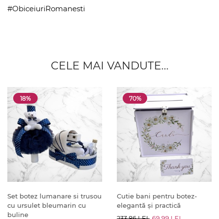
#ObiceiuriRomanesti
CELE MAI VANDUTE...
18%
70%
Set botez lumanare si trusou
Cutie bani pentru botez-
cu ursulet bleumarin cu
elegantă și practică
buline
233.86 LEI
69.99 LEI