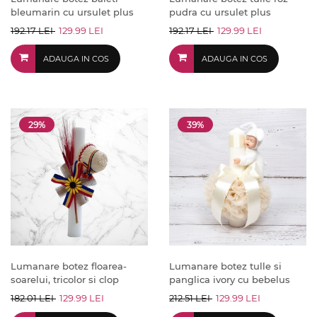
bleumarin cu ursulet plus
pudra cu ursulet plus
192.17 LEI
129.99 LEI
192.17 LEI
129.99 LEI
ADAUGA IN COS
ADAUGA IN COS
29%
39%
Lumanare botez floarea-
Lumanare botez tulle si
soarelui, tricolor si clop
panglica ivory cu bebelus
182.01 LEI
129.99 LEI
212.51 LEI
129.99 LEI