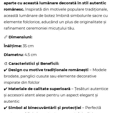
aparte cu această lumânare decorată în stil autentic
românesc.
Inspirată din motivele populare tradiționale,
această lumânare de botez îmbină simbolurile sacre cu
elemente folclorice, aducând un plus de originalitate și
rafinament ceremoniei micuțului tău.
📏
Dimensiuni:
Înălțime:
35 cm
Diametru:
4.5 cm
🎨
Caracteristici și Beneficii:
✔️
Design cu motive tradiționale românești
– Modele
brodate, panglici cusute sau elemente decorative
inspirate din folclor
✔️
Materiale de calitate superioară
– Țesături autentice
și accesorii atent alese pentru un aspect elegant și
autentic
✔️
Simbol al binecuvântării și protecției
– Perfectă