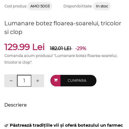
Cod produs:
AMO 5003
Disponibilitate:
In stoc
Lumanare botez floarea-soarelui, tricolor
si clop
129.99 Lei
182.01
LEI
-29%
Comanda acum produsul "Lumanare botez floarea-soarelui,
tricolor si clop".
CUMPARA
Descriere
🌿
Păstrează tradițiile vii și oferă botezului un farmec