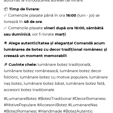
automat la introducerea adresei de livrare.
📦
Timp de livrare:
✅ Comenzile plasate până în ora
16:00
(luni - joi) se
livrează în
48 de ore
.
✅ Comenzile plasate
vineri după ora 16:00, sâmbătă
sau duminică
, vor fi livrate
marți
.
🌟
Alege autenticitatea și eleganța! Comandă acum
lumânarea de botez cu decor tradițional românesc și
creează un moment memorabil!
🔎
Cuvinte cheie:
lumânare botez tradițională,
lumânare botez românească, lumânare botez decor
folcloric, lumânare botez cu motive populare, lumânare
naș botez, lumânare botez băiat, lumânare botez fată,
accesorii botez tradiționale
#LumanareBotez #BotezTraditional #DecorRomanesc
#MotivePopulare #AccesoriiBotez #LumanareNas
#BotezRomanesc #Handmade #BotezAutentic